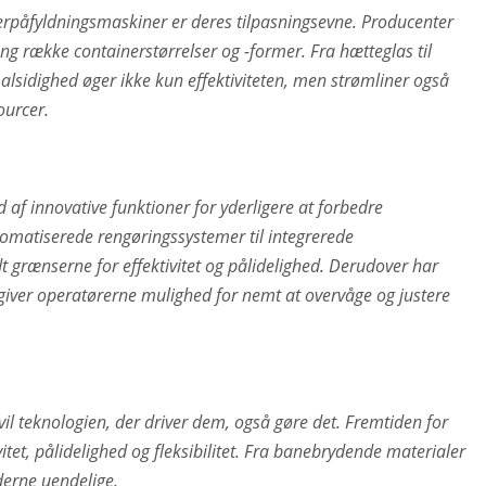
rpåfyldningsmaskiner er deres tilpasningsevne. Producenter
g række containerstørrelser og -former. Fra hætteglas til
lsidighed øger ikke kun effektiviteten, men strømliner også
ourcer.
 af innovative funktioner for yderligere at forbedre
omatiserede rengøringssystemer til integrerede
dt grænserne for effektivitet og pålidelighed. Derudover har
iver operatørerne mulighed for nemt at overvåge og justere
 vil teknologien, der driver dem, også gøre det. Fremtiden for
tet, pålidelighed og fleksibilitet. Fra banebrydende materialer
derne uendelige.