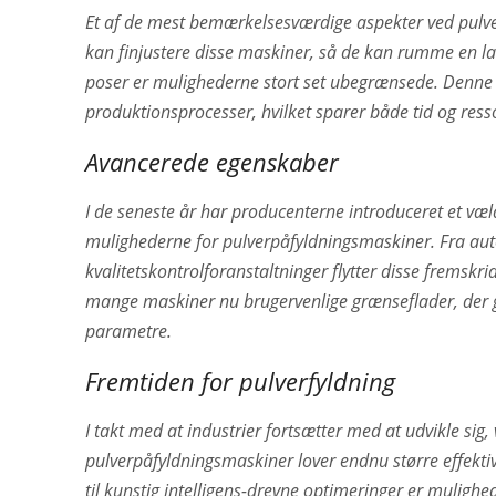
Et af de mest bemærkelsesværdige aspekter ved pulve
kan finjustere disse maskiner, så de kan rumme en lan
poser er mulighederne stort set ubegrænsede. Denne a
produktionsprocesser, hvilket sparer både tid og ress
Avancerede egenskaber
I de seneste år har producenterne introduceret et væld
mulighederne for pulverpåfyldningsmaskiner. Fra aut
kvalitetskontrolforanstaltninger flytter disse fremskri
mange maskiner nu brugervenlige grænseflader, der g
parametre.
Fremtiden for pulverfyldning
I takt med at industrier fortsætter med at udvikle sig,
pulverpåfyldningsmaskiner lover endnu større effektivi
til kunstig intelligens-drevne optimeringer er mulighe