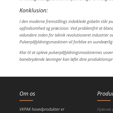
Konklusion:
I den moderne fremstillings indviklede gobelin står 
opfindsomhed og præcision. Ved problemfrit at bland
vidundere inden for teknik revolutioneret industrier ov
Pulverpåfyldningsmaskinen vil forblive en uundværlig al
Klar til at opleve pulverpåfyldningsmaskinernes uovert
banebrydende løsninger kan løfte dine produktionspro
Om os
Produ
VKPAK hovedprodukter er
Flydende 