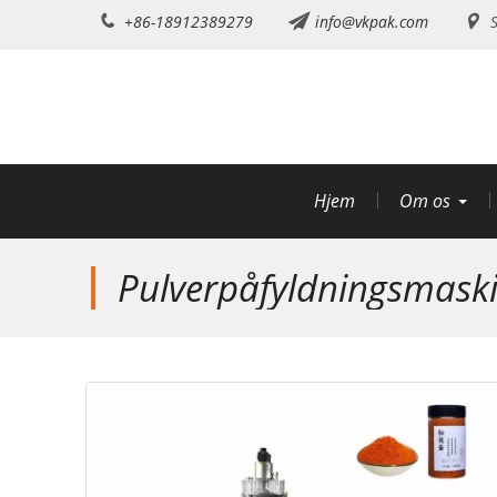
Gå
+86-18912389279
info@vkpak.com
S
til
indhold
Hjem
Om os
Pulverpåfyldningsmask