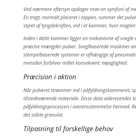
Ved nærmere eftersyn opdager man en symfoni af mek
En tragt, normalt placeret i toppen, rummer det pulveri
styret af tyngdekraften, ind i et kammer, hvor magien 
Inden i dette kammer ligger en mekanisme af snegle el
præcise mængder pulver. Sneglbaserede maskiner anve
stempelbaserede systemer er afhængige af pneumatisk
metoden forbliver målet konsekvent: nøjagtighed.
Præcision i aktion
Når pulveret strømmer ind i påfyldningskammeret, sp
tilstedeværende materiale. Disse data videresendes ti
påfyldningsprocessen i overensstemmelse hermed. Res
det sidste granulat.
Tilpasning til forskellige behov