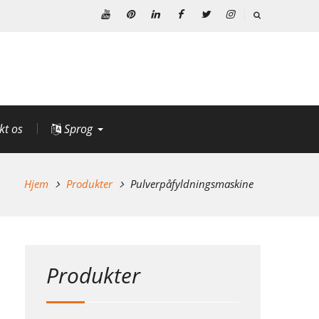
Youtube
Pinterest
Linkedin
Facebook
Twitter
Instagram
kt os
Sprog
Hjem
Produkter
Pulverpåfyldningsmaskine
Produkter