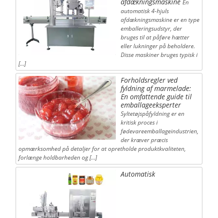
afdækningsmaskine
En
automatisk 4-hjuls
afdækningsmaskine er en type
emballeringsudstyr, der
bruges til at påføre hætter
eller lukninger på beholdere.
Disse maskiner bruges typisk i
[…]
Forholdsregler ved
fyldning af marmelade:
En omfattende guide til
emballageeksperter
Syltetøjspåfyldning er en
kritisk proces i
fødevareemballageindustrien,
der kræver præcis
opmærksomhed på detaljer for at opretholde produktkvaliteten,
forlænge holdbarheden og […]
Automatisk