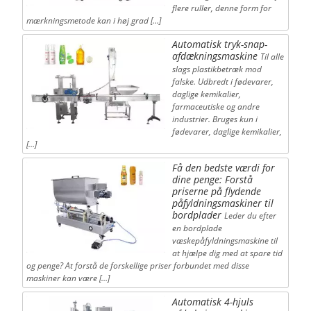
flere ruller, denne form for
mærkningsmetode kan i høj grad […]
Automatisk tryk-snap-
afdækningsmaskine
Til alle
slags plastikbetræk mod
falske. Udbredt i fødevarer,
daglige kemikalier,
farmaceutiske og andre
industrier. Bruges kun i
fødevarer, daglige kemikalier,
[…]
Få den bedste værdi for
dine penge: Forstå
priserne på flydende
påfyldningsmaskiner til
bordplader
Leder du efter
en bordplade
væskepåfyldningsmaskine til
at hjælpe dig med at spare tid
og penge? At forstå de forskellige priser forbundet med disse
maskiner kan være […]
Automatisk 4-hjuls