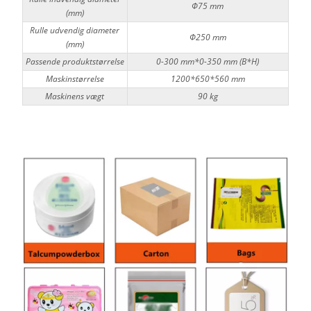
Φ75 mm
(mm)
Rulle udvendig diameter
Φ250 mm
(mm)
Passende produktstørrelse
0-300 mm*0-350 mm (B*H)
Maskinstørrelse
1200*650*560 mm
Maskinens vægt
90 kg