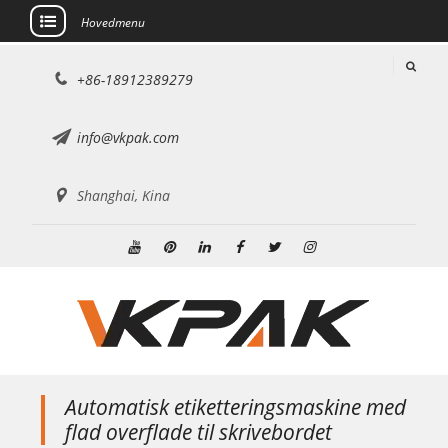
Hovedmenu
Gå
+86-18912389279
til
indhold
info@vkpak.com
Shanghai, Kina
Youtube
Pinterest
Linkedin
Facebook
Twitter
Instagram
Automatisk etiketteringsmaskine med
flad overflade til skrivebordet