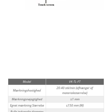
Model
VK-TL-FT
20-40 stk/min (afhænger af
Mærkningshastighed
materialestørrelse)
Mærkningsnøjagtighed
±1 mm
Egnet mærkning Størrelse
≤150 mm (W)
Rulle indvendig diameter