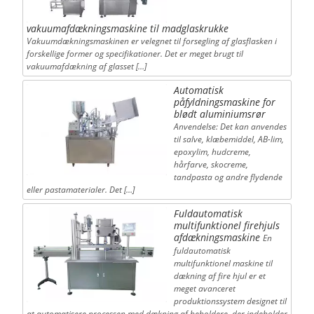
vakuumafdækningsmaskine til madglaskrukke
Vakuumdækningsmaskinen er velegnet til forsegling af glasflasken i
forskellige former og specifikationer. Det er meget brugt til
vakuumafdækning af glasset […]
Automatisk
påfyldningsmaskine for
blødt aluminiumsrør
Anvendelse: Det kan anvendes
til salve, klæbemiddel, AB-lim,
epoxylim, hudcreme,
hårfarve, skocreme,
tandpasta og andre flydende
eller pastamaterialer. Det […]
Fuldautomatisk
multifunktionel firehjuls
afdækningsmaskine
En
fuldautomatisk
multifunktionel maskine til
dækning af fire hjul er et
meget avanceret
produktionssystem designet til
at automatisere processen med dækning af beholdere, der indeholder