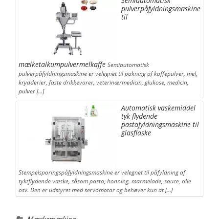
Semiautomatisk
pulverpåfyldningsmaskine
til
mælketalkumpulvermelkaffe
Semiautomatisk
pulverpåfyldningsmaskine er velegnet til pakning af kaffepulver, mel,
krydderier, faste drikkevarer, veterinærmedicin, glukose, medicin,
pulver […]
Automatisk vaskemiddel
tyk flydende
pastafyldningsmaskine til
glasflaske
Stempelsporingspåfyldningsmaskine er velegnet til påfyldning af
tyktflydende væske, såsom pasta, honning, marmelade, sauce, olie
osv. Den er udstyret med servomotor og behøver kun at […]
Mærkemaskine