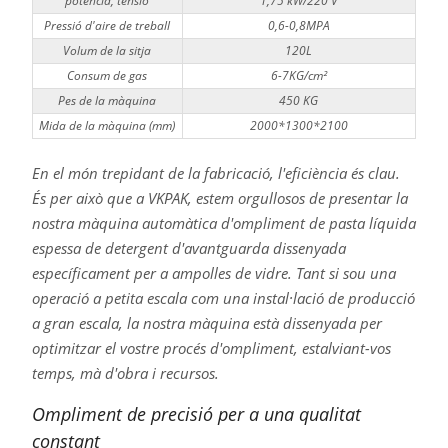
potència, tensió
1,75 kW/220 V
Pressió d'aire de treball
0,6-0,8MPA
Volum de la sitja
120L
Consum de gas
6-7KG/cm²
Pes de la màquina
450 KG
Mida de la màquina (mm)
2000*1300*2100
En el món trepidant de la fabricació, l'eficiència és clau.
És per això que a VKPAK, estem orgullosos de presentar la
nostra màquina automàtica d'ompliment de pasta líquida
espessa de detergent d'avantguarda dissenyada
específicament per a ampolles de vidre. Tant si sou una
operació a petita escala com una instal·lació de producció
a gran escala, la nostra màquina està dissenyada per
optimitzar el vostre procés d'ompliment, estalviant-vos
temps, mà d'obra i recursos.
Ompliment de precisió per a una qualitat
constant