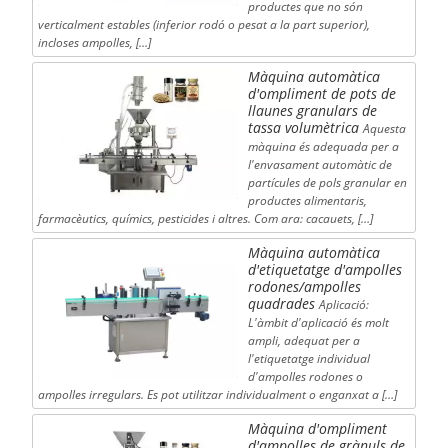
productes que no són
verticalment estables (inferior rodó o pesat a la part superior),
incloses ampolles, […]
Màquina automàtica
d'ompliment de pots de
llaunes granulars de
tassa volumètrica
Aquesta
màquina és adequada per a
l'envasament automàtic de
partícules de pols granular en
productes alimentaris,
farmacèutics, químics, pesticides i altres. Com ara: cacauets, […]
Màquina automàtica
d'etiquetatge d'ampolles
rodones/ampolles
quadrades
Aplicació:
L'àmbit d'aplicació és molt
ampli, adequat per a
l'etiquetatge individual
d'ampolles rodones o
ampolles irregulars. Es pot utilitzar individualment o enganxat a […]
Màquina d'ompliment
d'ampolles de grànuls de