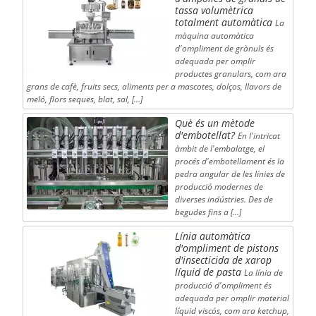
tassa volumètrica
totalment automàtica
La
màquina automàtica
d'ompliment de grànuls és
adequada per omplir
productes granulars, com ara
grans de cafè, fruits secs, aliments per a mascotes, dolços, llavors de
meló, flors seques, blat, sal, […]
Què és un mètode
d'embotellat?
En l'intricat
àmbit de l'embalatge, el
procés d'embotellament és la
pedra angular de les línies de
producció modernes de
diverses indústries. Des de
begudes fins a […]
Línia automàtica
d'ompliment de pistons
d'insecticida de xarop
líquid de pasta
La línia de
producció d'ompliment és
adequada per omplir material
líquid viscós, com ara ketchup,