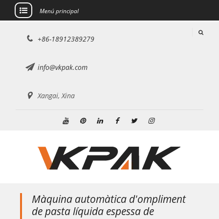
Menú principal
Saltar
+86-18912389279
al
contingut
info@vkpak.com
Xangai, Xina
Youtube
Pinterest
Linkedin
Facebook
Twitter
Instagram
Màquina automàtica d'ompliment
de pasta líquida espessa de