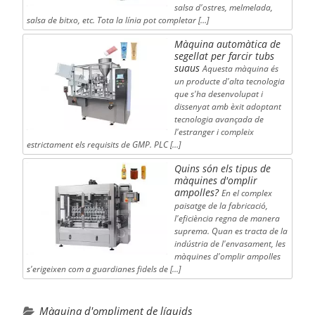
salsa d'ostres, melmelada,
salsa de bitxo, etc. Tota la línia pot completar […]
Màquina automàtica de
segellat per farcir tubs
suaus
Aquesta màquina és
un producte d'alta tecnologia
que s'ha desenvolupat i
dissenyat amb èxit adoptant
tecnologia avançada de
l'estranger i compleix
estrictament els requisits de GMP. PLC […]
Quins són els tipus de
màquines d'omplir
ampolles?
En el complex
paisatge de la fabricació,
l'eficiència regna de manera
suprema. Quan es tracta de la
indústria de l'envasament, les
màquines d'omplir ampolles
s'erigeixen com a guardianes fidels de [...]
Màquina d'ompliment de líquids