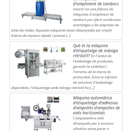
d'ompliment de tambors
Invertir en una fàbrica de
màquines d'ompliment de
tambors pot oferir nombrosos
avantatges a les empreses de
totes les mides. Aquestes màquines estan dissenyades per omplir
bidons de manera ràpida i precisa […]
Què és la màquina
d'etiquetatge de màniga
retràctil?
En l'àmbit de
l'embalatge de productes,
garantir la visibilitat i
l'atractiu de la marca és
primordial. Entre la infinitat
de solucions d'embalatge
disponibles, l'etiquetatge amb màniga retràctil ha […]
Màquina automàtica
d'etiquetatge d'adhesius
d'ampolles d'ampolles de
vials horitzontals
L'etiquetadora està
dissenyada per a envasos
cilíndrics sense parar o