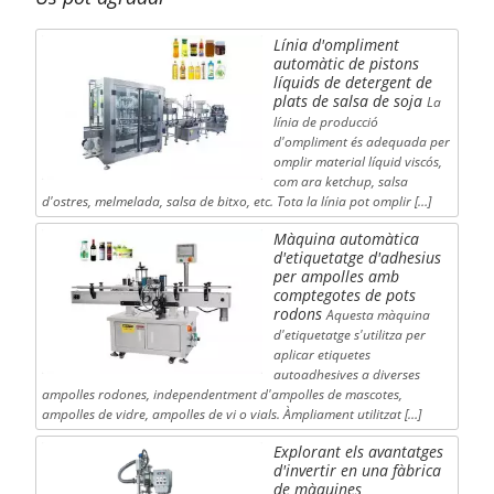
Línia d'ompliment
automàtic de pistons
líquids de detergent de
plats de salsa de soja
La
línia de producció
d'ompliment és adequada per
omplir material líquid viscós,
com ara ketchup, salsa
d'ostres, melmelada, salsa de bitxo, etc. Tota la línia pot omplir […]
Màquina automàtica
d'etiquetatge d'adhesius
per ampolles amb
comptegotes de pots
rodons
Aquesta màquina
d'etiquetatge s'utilitza per
aplicar etiquetes
autoadhesives a diverses
ampolles rodones, independentment d'ampolles de mascotes,
ampolles de vidre, ampolles de vi o vials. Àmpliament utilitzat […]
Explorant els avantatges
d'invertir en una fàbrica
de màquines