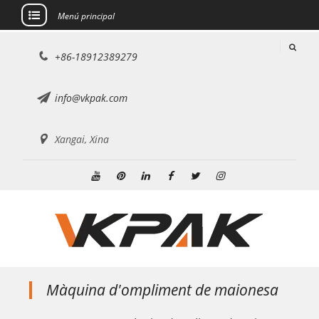
Menú principal
Saltar
+86-18912389279
al
contingut
info@vkpak.com
Xangai, Xina
Youtube
Pinterest
Linkedin
Facebook
Twitter
Instagram
Màquina d'ompliment de maionesa