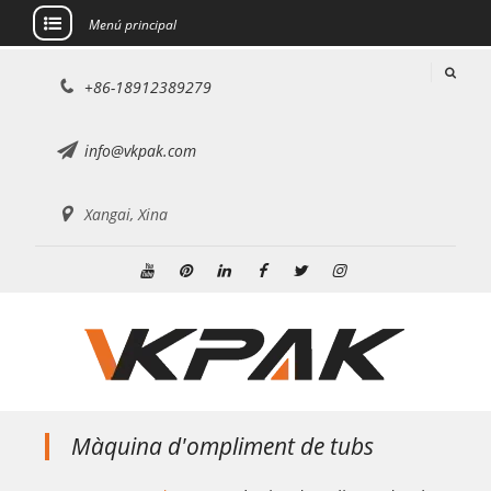
Menú principal
Saltar
+86-18912389279
al
contingut
info@vkpak.com
Xangai, Xina
Youtube
Pinterest
Linkedin
Facebook
Twitter
Instagram
Màquina d'ompliment de tubs