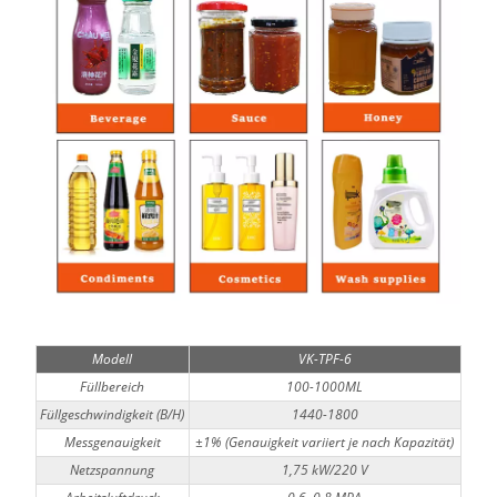
Modell
VK-TPF-6
Füllbereich
100-1000ML
Füllgeschwindigkeit (B/H)
1440-1800
Messgenauigkeit
±1% (Genauigkeit variiert je nach Kapazität)
Netzspannung
1,75 kW/220 V