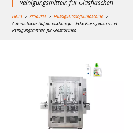
Reinigungsmitteln für Glasflaschen
Plattform
von
Heim
Produkte
Flüssigkeitsabfüllmaschine
Instagram
Automatische Abfüllmaschine für dicke Flüssigpasten mit
(Facebook
Reinigungsmitteln für Glasflaschen
Ireland
Ltd.,
4
Grand
Canal
Square,
Dublin
2,
Ireland
bzw.
Instagram
Inc.,
1601
Willow