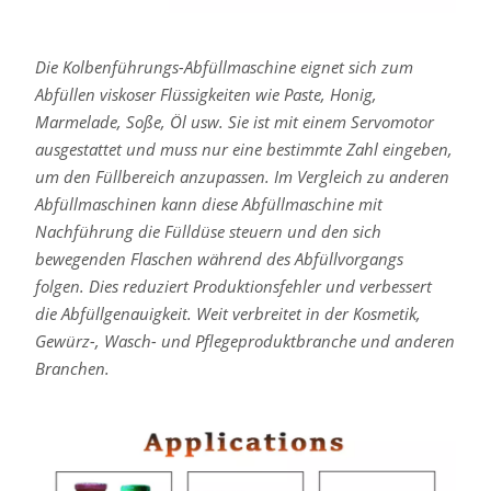
Road,
Menlo
Die Kolbenführungs-Abfüllmaschine eignet sich zum
Park,
Abfüllen viskoser Flüssigkeiten wie Paste, Honig,
CA,
Marmelade, Soße, Öl usw. Sie ist mit einem Servomotor
94025,
ausgestattet und muss nur eine bestimmte Zahl eingeben,
USA).
um den Füllbereich anzupassen. Im Vergleich zu anderen
Instagram
Abfüllmaschinen kann diese Abfüllmaschine mit
speichert
Nachführung die Fülldüse steuern und den sich
personenbezogene
bewegenden Flaschen während des Abfüllvorgangs
Daten
folgen. Dies reduziert Produktionsfehler und verbessert
von
die Abfüllgenauigkeit. Weit verbreitet in der Kosmetik,
Ihnen,
Gewürz-, Wasch- und Pflegeproduktbranche und anderen
wenn
Branchen.
Sie
diese
Seite
besuchen.