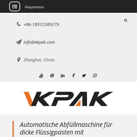
Hauptmenü
Zum
+86-18912389279
Inhalt
springen
info@vkpak.com
Shanghai, China
Youtube
Pinterest
Linkedin
Facebook
Þjórsárden
BIKE24
nutzt
für
den
genannten
Dienst
Automatische Abfüllmaschine für
die
dicke Flüssigpasten mit
technische