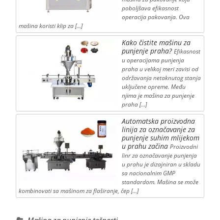
poboljšava efikasnost
operacija pakovanja. Ova
mašina koristi klip za […]
Kako čistite mašinu za
punjenje praha?
Efikasnost
u operacijama punjenja
praha u velikoj meri zavisi od
održavanja netaknutog stanja
uključene opreme. Među
njima je mašina za punjenje
praha […]
Automatska proizvodna
linija za označavanje za
punjenje suhim mlijekom
u prahu začina
Proizvodni
linr za označavanje punjenja
u prahu je dizajniran u skladu
sa nacionalnim GMP
standardom. Mašina se može
kombinovati sa mašinom za flaširanje, čep […]