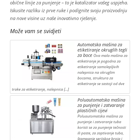
obične linije za punjenje – to je katalizator vašeg uspjeha.
Iskusite razliku iz prve ruke i podignite svoju proizvodnju
na nove visine uz naše inovativno rješenje.
Može vam se svidjeti
Automatska mašina za
etiketiranje okruglih tegli
za boce
Ova mala mašina za
etiketiranje je pogodna za
etiketiranje samolepljivih
nalepnica na okruglim
bocama, struktura za
etiketiranje se sastoji od dve
trake za etiketiranje, nalepnica […]
Poluautomatska mašina
za punjenje i zatvaranje
plastičnih cijevi
Poluautomatska mašina za
punjenje i zatvaranje tuba
koristi se za punjenje tečnosti
ili paste, za zaptivanje tuba,
štampanje serijskog broja i