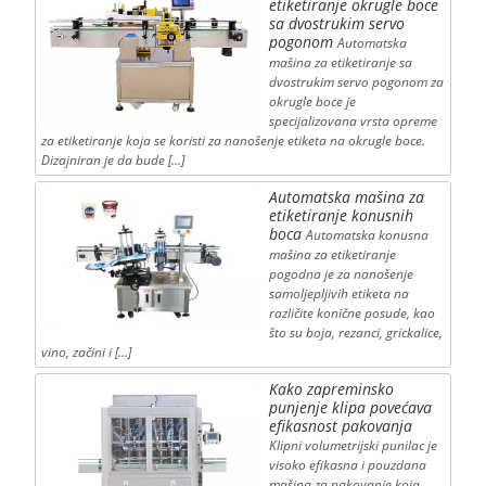
etiketiranje okrugle boce
sa dvostrukim servo
pogonom
Automatska
mašina za etiketiranje sa
dvostrukim servo pogonom za
okrugle boce je
specijalizovana vrsta opreme
za etiketiranje koja se koristi za nanošenje etiketa na okrugle boce.
Dizajniran je da bude […]
Automatska mašina za
etiketiranje konusnih
boca
Automatska konusna
mašina za etiketiranje
pogodna je za nanošenje
samoljepljivih etiketa na
različite konične posude, kao
što su boja, rezanci, grickalice,
vino, začini i […]
Kako zapreminsko
punjenje klipa povećava
efikasnost pakovanja
Klipni volumetrijski punilac je
visoko efikasna i pouzdana
mašina za pakovanje koja