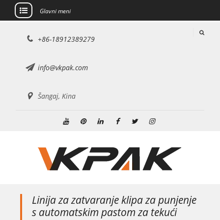
Glavni meni
Preskoči
+86-18912389279
na
sadržaj
info@vkpak.com
Šangaj, Kina
Youtube
Pinterest
Linkedin
Facebook
Twitter
Instagram
Linija za zatvaranje klipa za punjenje
s automatskim pastom za tekući