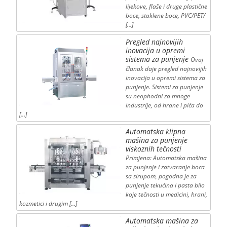
lijekove, flaše i druge plastične
boce, staklene boce, PVC/PET/
[…]
Pregled najnovijih
inovacija u opremi
sistema za punjenje
Ovaj
članak daje pregled najnovijih
inovacija u opremi sistema za
punjenje. Sistemi za punjenje
su neophodni za mnoge
industrije, od hrane i pića do
[…]
Automatska klipna
mašina za punjenje
viskoznih tečnosti
Primjena: Automatska mašina
za punjenje i zatvaranje boca
sa sirupom, pogodna je za
punjenje tekućina i pasta bilo
koje tečnosti u medicini, hrani,
kozmetici i drugim […]
Automatska mašina za