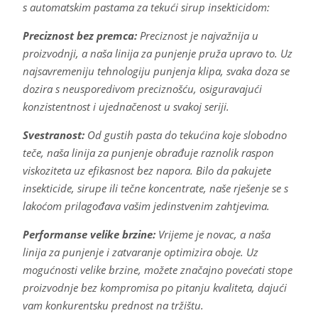
s automatskim pastama za tekući sirup insekticidom:
Preciznost bez premca:
Preciznost je najvažnija u
proizvodnji, a naša linija za punjenje pruža upravo to. Uz
najsavremeniju tehnologiju punjenja klipa, svaka doza se
dozira s neusporedivom preciznošću, osiguravajući
konzistentnost i ujednačenost u svakoj seriji.
Svestranost:
Od gustih pasta do tekućina koje slobodno
teče, naša linija za punjenje obrađuje raznolik raspon
viskoziteta uz efikasnost bez napora. Bilo da pakujete
insekticide, sirupe ili tečne koncentrate, naše rješenje se s
lakoćom prilagođava vašim jedinstvenim zahtjevima.
Performanse velike brzine:
Vrijeme je novac, a naša
linija za punjenje i zatvaranje optimizira oboje. Uz
mogućnosti velike brzine, možete značajno povećati stope
proizvodnje bez kompromisa po pitanju kvaliteta, dajući
vam konkurentsku prednost na tržištu.