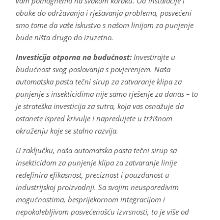
vam pomognemo na svakom koraku. Od instalacije i
obuke do održavanja i rješavanja problema, posvećeni
smo tome da vaše iskustvo s našom linijom za punjenje
bude ništa drugo do izuzetno.
Investicija otporna na budućnost:
Investirajte u
budućnost svog poslovanja s povjerenjem. Naša
automatska pasta tečni sirup za zatvaranje klipa za
punjenje s insekticidima nije samo rješenje za danas – to
je strateška investicija za sutra, koja vas osnažuje da
ostanete ispred krivulje i napredujete u tržišnom
okruženju koje se stalno razvija.
U zaključku, naša automatska pasta tečni sirup sa
insekticidom za punjenje klipa za zatvaranje linije
redefinira efikasnost, preciznost i pouzdanost u
industrijskoj proizvodnji. Sa svojim neusporedivim
mogućnostima, besprijekornom integracijom i
nepokolebljivom posvećenošću izvrsnosti, to je više od