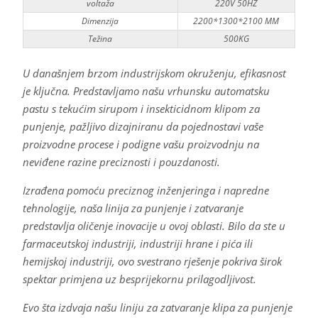
voltaža
220V 50HZ
Dimenzija
2200*1300*2100 MM
Težina
500KG
U današnjem brzom industrijskom okruženju, efikasnost
je ključna. Predstavljamo našu vrhunsku automatsku
pastu s tekućim sirupom i insekticidnom klipom za
punjenje, pažljivo dizajniranu da pojednostavi vaše
proizvodne procese i podigne vašu proizvodnju na
neviđene razine preciznosti i pouzdanosti.
Izrađena pomoću preciznog inženjeringa i napredne
tehnologije, naša linija za punjenje i zatvaranje
predstavlja oličenje inovacije u ovoj oblasti. Bilo da ste u
farmaceutskoj industriji, industriji hrane i pića ili
hemijskoj industriji, ovo svestrano rješenje pokriva širok
spektar primjena uz besprijekornu prilagodljivost.
Evo šta izdvaja našu liniju za zatvaranje klipa za punjenje