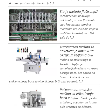
datuma proizvodnje. Idealan je […]
Šta je metoda flaširanja?
U zamršenom području
pakiranja, proces flaširanja
stoji kao kamen temeljac
modernih proizvodnih linija u
različitim industrijama. Od
pića do […]
Automatska mašina za
etiketiranje limenki sa
okruglim teglama
Ova
mašina za etiketiranje se
koristi za lepljenje
samolepljivih etiketa na razne
okrugle boce, bez obzira na
boce za kućne ljubimce,
staklene boce, boce za vino ili boce. U širokoj upotrebi […]
Potpuno automatska
mašina za etiketiranje
boca
Primjena: Širok spektar
primjena, pogodan za hranu,
piće, sredstva za čišćenje,