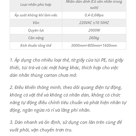
Nhãn dán dính (Có sẵn nhãn trong
Loại nhãn phù hợp
suốt)
Áp suất không khí làm việc
0,4-0,6Mpa
Vôn
220VAC ±10 50HZ
Quyền lực
2000W
Cân nặng
260kg
Kích thước tổng thể
3000mm×800mm×1600mm
1. Áp dụng cho nhiều loại thẻ, tờ giấy của túi PE, túi giấy
thiếc, túi trà và các mặt hàng khác, thích hợp cho việc
dán nhãn thùng carton chưa mở.
2. Điều khiển thông minh, theo dõi quang điện tự động,
không có vật thể và không có nhãn dán, không có chức
năng tự động điều chỉnh tiêu chuẩn và phát hiện nhãn tự
động, ngăn ngừa rò rỉ và lãng phí nhãn.
3. Dán nhanh và ổn định, sử dụng con lăn trên cùng để
vuốt phôi, vận chuyển trơn tru.