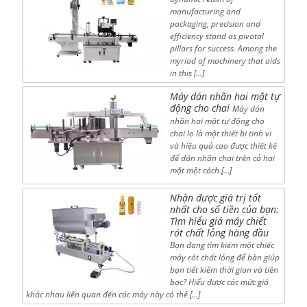
manufacturing and
packaging, precision and
efficiency stand as pivotal
pillars for success. Among the
myriad of machinery that aids
in this […]
Máy dán nhãn hai mặt tự
động cho chai
Máy dán
nhãn hai mặt tự động cho
chai lọ là một thiết bị tinh vi
và hiệu quả cao được thiết kế
để dán nhãn chai trên cả hai
mặt một cách […]
Nhận được giá trị tốt
nhất cho số tiền của bạn:
Tìm hiểu giá máy chiết
rót chất lỏng hàng đầu
Bạn đang tìm kiếm một chiếc
máy rót chất lỏng để bàn giúp
bạn tiết kiệm thời gian và tiền
bạc? Hiểu được các mức giá
khác nhau liên quan đến các máy này có thể […]