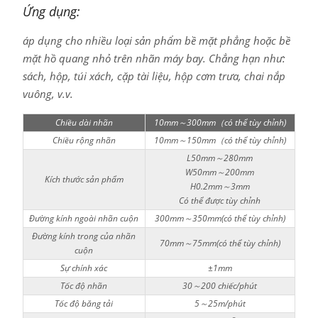
Ứng dụng:
áp dụng cho nhiều loại sản phẩm bề mặt phẳng hoặc bề
mặt hồ quang nhỏ trên nhãn máy bay. Chẳng hạn như:
sách, hộp, túi xách, cặp tài liệu, hộp cơm trưa, chai nắp
vuông, v.v.
Chiều dài nhãn
10mm～300mm（có thể tùy chỉnh)
Chiều rộng nhãn
10mm～150mm（có thể tùy chỉnh)
L50mm～280mm
W50mm～200mm
Kích thước sản phẩm
H0.2mm～3mm
Có thể được tùy chỉnh
Đường kính ngoài nhãn cuộn
300mm～350mm(có thể tùy chỉnh)
Đường kính trong của nhãn
70mm～75mm(có thể tùy chỉnh)
cuộn
Sự chính xác
±1mm
Tốc độ nhãn
30～200 chiếc/phút
Tốc độ băng tải
5～25m/phút