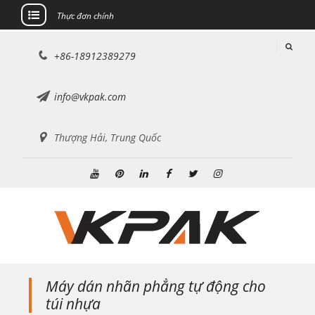
Thực đơn chính
Chuyển
+86-18912389279
đến
nội
dung
info@vkpak.com
Thượng Hải, Trung Quốc
Youtube
Pinterest
Linkedin
Facebook
Twitter
Instagram
Máy dán nhãn phẳng tự động cho
túi nhựa