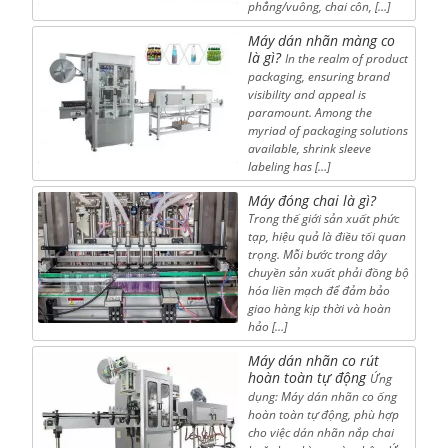
phẳng/vuông, chai côn, […]
Máy dán nhãn màng co
là gì?
In the realm of product
packaging, ensuring brand
visibility and appeal is
paramount. Among the
myriad of packaging solutions
available, shrink sleeve
labeling has […]
Máy đóng chai là gì?
Trong thế giới sản xuất phức
tạp, hiệu quả là điều tối quan
trọng. Mỗi bước trong dây
chuyền sản xuất phải đồng bộ
hóa liền mạch để đảm bảo
giao hàng kịp thời và hoàn
hảo […]
Máy dán nhãn co rút
hoàn toàn tự động
Ứng
dụng: Máy dán nhãn co ống
hoàn toàn tự động, phù hợp
cho việc dán nhãn nắp chai