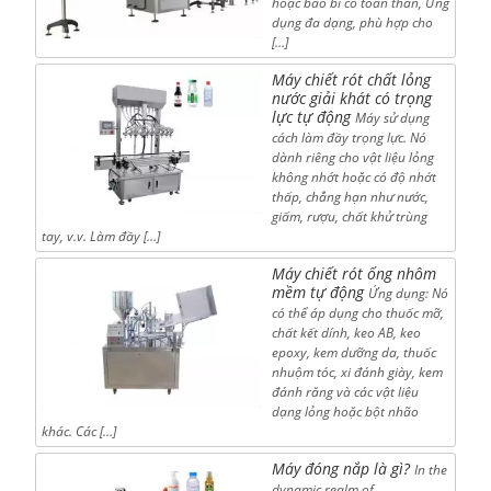
hoặc bao bì co toàn thân, Ứng
dụng đa dạng, phù hợp cho
[…]
Máy chiết rót chất lỏng
nước giải khát có trọng
lực tự động
Máy sử dụng
cách làm đầy trọng lực. Nó
dành riêng cho vật liệu lỏng
không nhớt hoặc có độ nhớt
thấp, chẳng hạn như nước,
giấm, rượu, chất khử trùng
tay, v.v. Làm đầy […]
Máy chiết rót ống nhôm
mềm tự động
Ứng dụng: Nó
có thể áp dụng cho thuốc mỡ,
chất kết dính, keo AB, keo
epoxy, kem dưỡng da, thuốc
nhuộm tóc, xi đánh giày, kem
đánh răng và các vật liệu
dạng lỏng hoặc bột nhão
khác. Các […]
Máy đóng nắp là gì?
In the
dynamic realm of