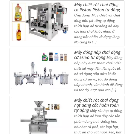
Máy chiết rót chai động
cơ Piston Piston tự động
Ứng dụng: Máy chiết rót chất
lỏng dán pít-tông tự động
thích hợp để tự động đổ đầy
các loại chai khác nhau ở
dạng bột nhão và dạng lỏng.
Nó cũng là […]
Máy đóng nắp chai động
cơ servo tự động
Máy đóng
nắp này được tham chiếu đến
thiết kế máy tiên tiến quốc tế,
nó sử dụng nắp điều khiển
động cơ servo, tốc độ đóng
nắp nhanh, vận hành dễ dàng
và tốc độ vượt qua cao […]
Máy chiết rót chai dạng
hạt dạng cốc hoàn toàn
tự động
Máy rót hạt tự động
thích hợp để làm đầy các sản
phẩm dạng hạt, chẳng hạn
như hạt cà phê, các loại hạt,
thức ăn cho vật nuôi, kẹo, hạt