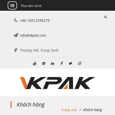
Thực đơn chính
Chuyển
+86-18912389279
đến
nội
dung
info@vkpak.com
Thượng Hải, Trung Quốc
Youtube
Pinterest
Linkedin
Facebook
Twitter
Instagram
Khách hàng
Trang chủ
Khách hàng