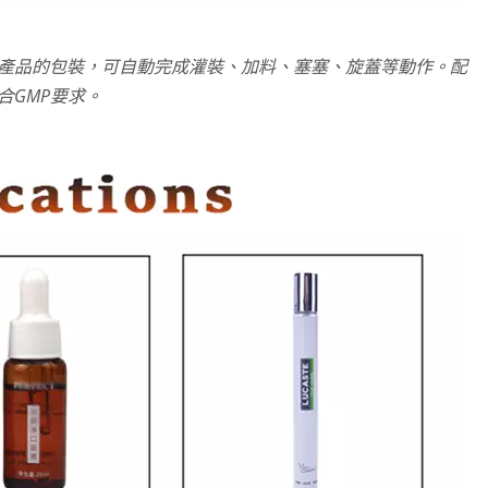
產品的包裝，可自動完成灌裝、加料、塞塞、旋蓋等動作。配
合GMP要求。