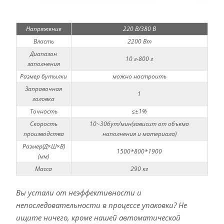
Напряжение
220 В/380 В
Власть
2200 Вт
Диапазон
10 г-800 г
заполнения
Размер бутылки
можно настроить
Заправочная
1
головка
Точность
≤±1%
Скорость
10~30бут/мин(зависит от объема
производства
наполнения и материала)
Размер(Д×Ш×В)
1500*800*1900
(мм)
Масса
290 кг
Вы устали от неэффективности и
непоследовательности в процессе упаковки? Не
ищите ничего, кроме нашей автоматической