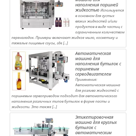
наполнения поршней
жидкостью
Используется
в основном для густых
вязких жидкостей и/или
продуктов в виде частиц с
ограниченным количеством
переналадок. Примеры включают жидкое мыло, косметику и
тяжелые пищевые соусы, где […]
Автоматическая
машина для
наполнения бутылок с
поршневым
серводвигателем
Применение:
Автоматическая машина
для розлива жидкостей с
поршневым сервоприводом подходит для автоматического
наполнения различных типов бутылок в форме пасты и
жидкости. Это также […]
Этикетировочная
машина для круглых
бутылок с
автоматическим