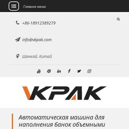
Главное меню
перейти
+86-18912389279
к
содержанию
info@vkpak.com
Шанхай, Китай
YouTube
Пинтерест
Линкедин
Фейсбук
Твиттер
Инстаграм
Автоматическая машина для
наполнения банок объемными