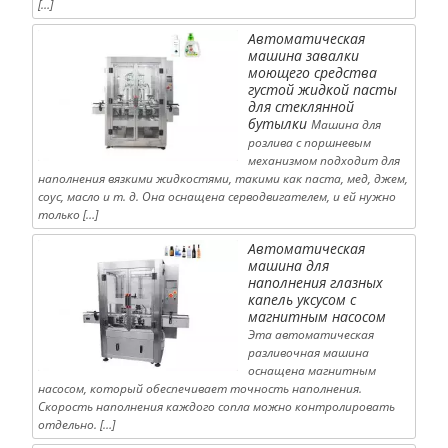
[…]
Автоматическая
машина завалки
моющего средства
густой жидкой пасты
для стеклянной
бутылки
Машина для
розлива с поршневым
механизмом подходит для
наполнения вязкими жидкостями, такими как паста, мед, джем,
соус, масло и т. д. Она оснащена серводвигателем, и ей нужно
только […]
Автоматическая
машина для
наполнения глазных
капель уксусом с
магнитным насосом
Эта автоматическая
разливочная машина
оснащена магнитным
насосом, который обеспечивает точность наполнения.
Скорость наполнения каждого сопла можно контролировать
отдельно. […]