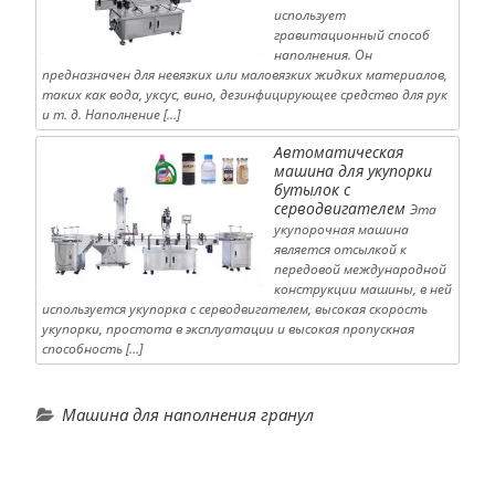
использует
гравитационный способ
наполнения. Он
предназначен для невязких или маловязких жидких материалов,
таких как вода, уксус, вино, дезинфицирующее средство для рук
и т. д. Наполнение […]
Автоматическая
машина для укупорки
бутылок с
серводвигателем
Эта
укупорочная машина
является отсылкой к
передовой международной
конструкции машины, в ней
используется укупорка с серводвигателем, высокая скорость
укупорки, простота в эксплуатации и высокая пропускная
способность […]
Машина для наполнения гранул