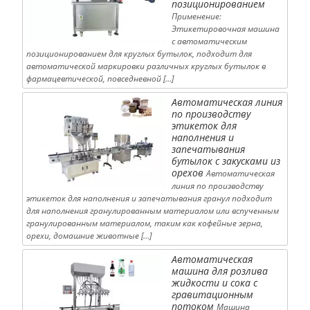
позиционированием
Применение:
Этикетировочная машина
с автоматическим
позиционированием для круглых бутылок, подходит для
автоматической маркировки различных круглых бутылок в
фармацевтической, повседневной […]
Автоматическая линия
по производству
этикеток для
наполнения и
запечатывания
бутылок с закусками из
орехов
Автоматическая
линия по производству
этикеток для наполнения и запечатывания гранул подходит
для наполнения гранулированным материалом или вспученным
гранулированным материалом, таким как кофейные зерна,
орехи, домашние животные […]
Автоматическая
машина для розлива
жидкости и сока с
гравитационным
потоком
Машина