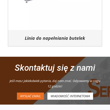
Linia do napełniania butelek
Skontaktuj się z nami
Jeśli masz jakiekolwiek pytania, daj nam znać. Odpowiemy w ciągu
12 godzin!
WYSŁAĆ EMAIL
WIADOMOŚĆ INTERNETOWA