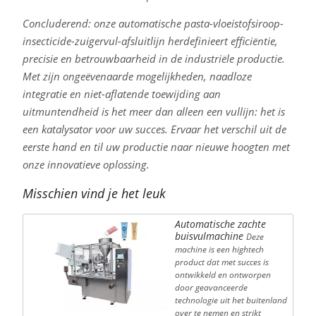
Concluderend: onze automatische pasta-vloeistofsiroop-
insecticide-zuigervul-afsluitlijn herdefinieert efficiëntie,
precisie en betrouwbaarheid in de industriële productie.
Met zijn ongeëvenaarde mogelijkheden, naadloze
integratie en niet-aflatende toewijding aan
uitmuntendheid is het meer dan alleen een vullijn: het is
een katalysator voor uw succes. Ervaar het verschil uit de
eerste hand en til uw productie naar nieuwe hoogten met
onze innovatieve oplossing.
Misschien vind je het leuk
Automatische zachte
buisvulmachine
Deze
machine is een hightech
product dat met succes is
ontwikkeld en ontworpen
door geavanceerde
technologie uit het buitenland
over te nemen en strikt