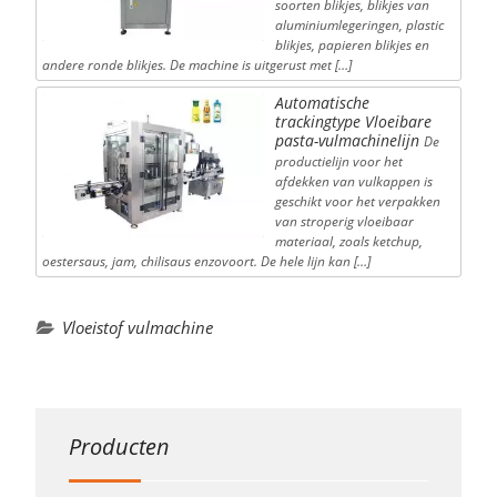
soorten blikjes, blikjes van
aluminiumlegeringen, plastic
blikjes, papieren blikjes en
andere ronde blikjes. De machine is uitgerust met […]
Automatische
trackingtype Vloeibare
pasta-vulmachinelijn
De
productielijn voor het
afdekken van vulkappen is
geschikt voor het verpakken
van stroperig vloeibaar
materiaal, zoals ketchup,
oestersaus, jam, chilisaus enzovoort. De hele lijn kan […]
Vloeistof vulmachine
Producten