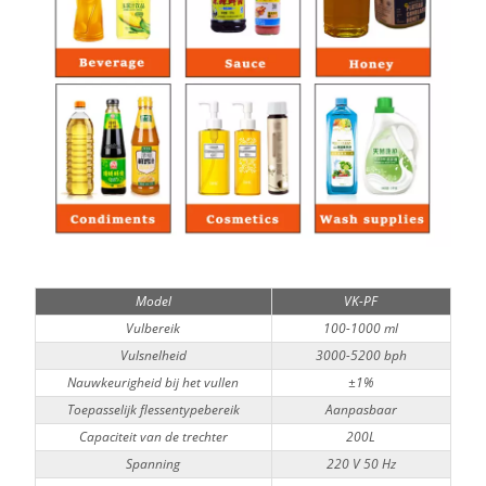
Model
VK-PF
Vulbereik
100-1000 ml
Vulsnelheid
3000-5200 bph
Nauwkeurigheid bij het vullen
±1%
Toepasselijk flessentypebereik
Aanpasbaar
Capaciteit van de trechter
200L
Spanning
220 V 50 Hz