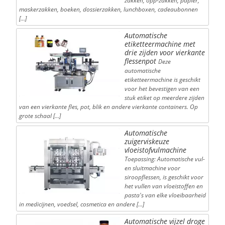
zakken, opp-zakken, papier,
maskerzakken, boeken, dossierzakken, lunchboxen, cadeaubonnen
[…]
Automatische
etiketteermachine met
drie zijden voor vierkante
flessenpot
Deze
automatische
etiketteermachine is geschikt
voor het bevestigen van een
stuk etiket op meerdere zijden
van een vierkante fles, pot, blik en andere vierkante containers. Op
grote schaal […]
Automatische
zuigerviskeuze
vloeistofvulmachine
Toepassing: Automatische vul-
en sluitmachine voor
siroopflessen, is geschikt voor
het vullen van vloeistoffen en
pasta's van elke vloeibaarheid
in medicijnen, voedsel, cosmetica en andere […]
Automatische vijzel droge