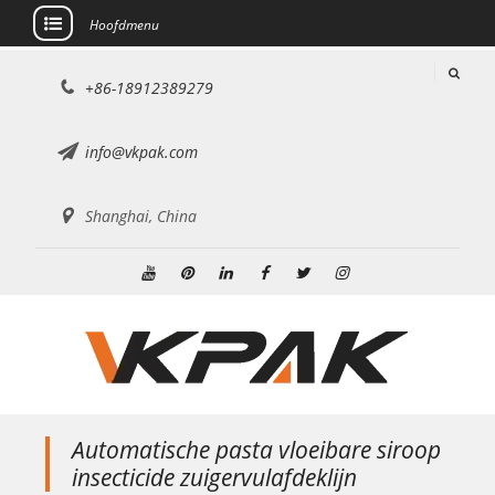
Hoofdmenu
Doorgaan
+86-18912389279
naar
artikel
info@vkpak.com
Shanghai, China
YouTube
Pinterest
Linkedin
Facebook
Twitteren
Instagram
Automatische pasta vloeibare siroop
insecticide zuigervulafdeklijn