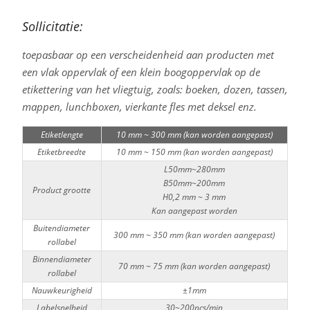
Sollicitatie:
toepasbaar op een verscheidenheid aan producten met
een vlak oppervlak of een klein boogoppervlak op de
etikettering van het vliegtuig, zoals: boeken, dozen, tassen,
mappen, lunchboxen, vierkante fles met deksel enz.
Etiketlengte
10 mm ~ 300 mm (kan worden aangepast)
Etiketbreedte
10 mm ~ 150 mm (kan worden aangepast)
L50mm~280mm
B50mm~200mm
Product grootte
H0,2 mm ~ 3 mm
Kan aangepast worden
Buitendiameter
300 mm ~ 350 mm (kan worden aangepast)
rollabel
Binnendiameter
70 mm ~ 75 mm (kan worden aangepast)
rollabel
Nauwkeurigheid
±1mm
Labelsnelheid
30~200pcs/min