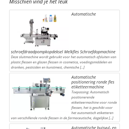
Misschien vind je het leuk
Automatische
schroefdraadpompkopdeksel Melkfles Schroefdopmachine
Deze sluitmachine wordt gebruikt voor het automatisch afsluiten van
plastic flessen en glazen flessen in cosmetica, voedingsmiddelen en
dranken, pesticiden en kunstmest, chemische […]
Automatische
positionering ronde fles
etiketteermachine
Toepassing: Automatisch
positionerende
etiketteermachine voor ronde
flessen, het is geschikt voor
het automatisch etiketteren
van verschillende ronde flessen in de farmaceutische, dagelijkse […]
Automatische buisvul- en