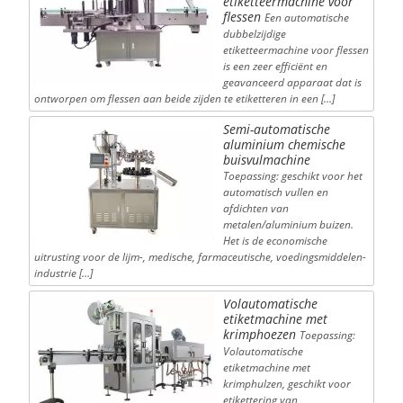
etiketteermachine voor
flessen
Een automatische
dubbelzijdige
etiketteermachine voor flessen
is een zeer efficiënt en
geavanceerd apparaat dat is
ontworpen om flessen aan beide zijden te etiketteren in een […]
Semi-automatische
aluminium chemische
buisvulmachine
Toepassing: geschikt voor het
automatisch vullen en
afdichten van
metalen/aluminium buizen.
Het is de economische
uitrusting voor de lijm-, medische, farmaceutische, voedingsmiddelen-
industrie […]
Volautomatische
etiketmachine met
krimphoezen
Toepassing:
Volautomatische
etiketmachine met
krimphulzen, geschikt voor
etikettering van