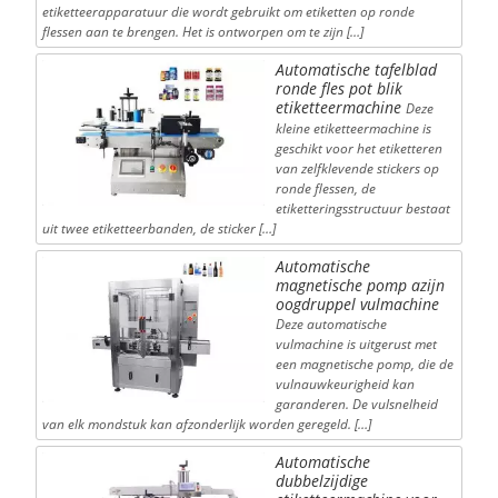
etiketteerapparatuur die wordt gebruikt om etiketten op ronde
flessen aan te brengen. Het is ontworpen om te zijn […]
Automatische tafelblad
ronde fles pot blik
etiketteermachine
Deze
kleine etiketteermachine is
geschikt voor het etiketteren
van zelfklevende stickers op
ronde flessen, de
etiketteringsstructuur bestaat
uit twee etiketteerbanden, de sticker […]
Automatische
magnetische pomp azijn
oogdruppel vulmachine
Deze automatische
vulmachine is uitgerust met
een magnetische pomp, die de
vulnauwkeurigheid kan
garanderen. De vulsnelheid
van elk mondstuk kan afzonderlijk worden geregeld. […]
Automatische
dubbelzijdige