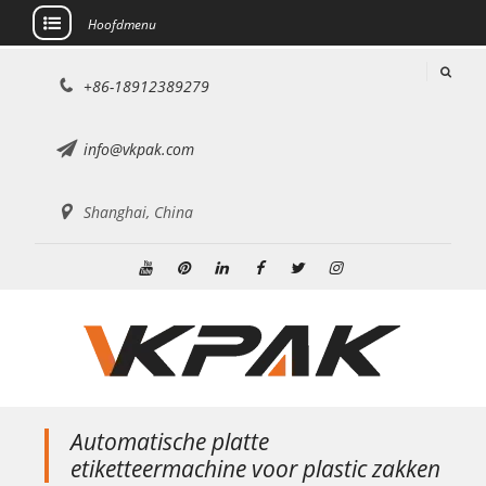
Hoofdmenu
Doorgaan
+86-18912389279
naar
artikel
info@vkpak.com
Shanghai, China
YouTube
Pinterest
Linkedin
Facebook
Twitteren
Instagram
Automatische platte
etiketteermachine voor plastic zakken