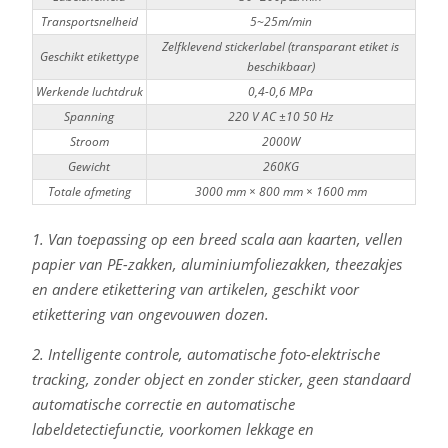
Transportsnelheid
5~25m/min
Zelfklevend stickerlabel (transparant etiket is
Geschikt etikettype
beschikbaar)
Werkende luchtdruk
0,4-0,6 MPa
Spanning
220 V AC ±10 50 Hz
Stroom
2000W
Gewicht
260KG
Totale afmeting
3000 mm × 800 mm × 1600 mm
1. Van toepassing op een breed scala aan kaarten, vellen
papier van PE-zakken, aluminiumfoliezakken, theezakjes
en andere etikettering van artikelen, geschikt voor
etikettering van ongevouwen dozen.
2. Intelligente controle, automatische foto-elektrische
tracking, zonder object en zonder sticker, geen standaard
automatische correctie en automatische
labeldetectiefunctie, voorkomen lekkage en