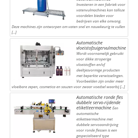
Investeren in een fabriek voor
vatenvulmachines kan talloze
voordelen bieden voor
bedrijven van elke omvang.
Deze machines zijn ontworpen om vaten snel en nauwkeurig te vullen
[…]
Automatische
vloeistofzuigervulmachine
Wordt voornamelijk gebruikt
voor dikke stroperige
vloeistoffen en/of
deeltjesvormige producten
met beperkte verwisselingen.
Voorbeelden zijn onder meer
vloeibare zepen, cosmetica en sauzen voor zwaar voedsel waarbij […]
Automatische ronde fles
dubbele servo-rijdende
etiketteermachine
Een
automatische
etiketteermachine met
dubbele servoaandrijving
voor ronde flessen is een
gespecialiseerd type