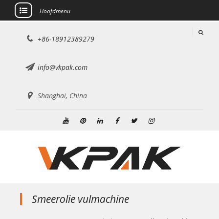
Hoofdmenu
Doorgaan
+86-18912389279
naar
artikel
info@vkpak.com
Shanghai, China
YouTube
Pinterest
Linkedin
Facebook
Twitteren
Instagram
Smeerolie vulmachine