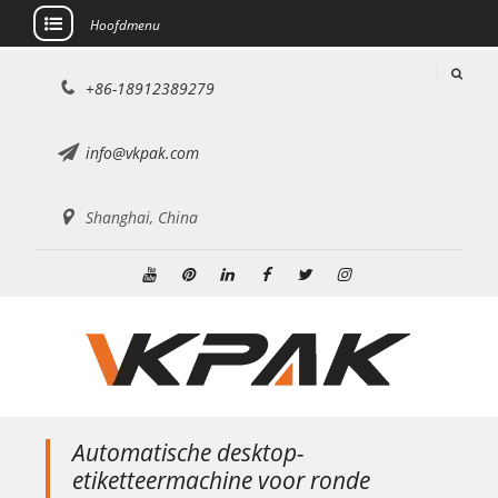
Hoofdmenu
Doorgaan
+86-18912389279
naar
artikel
info@vkpak.com
Shanghai, China
YouTube
Pinterest
Linkedin
Facebook
Twitteren
Instagram
Automatische desktop-
etiketteermachine voor ronde