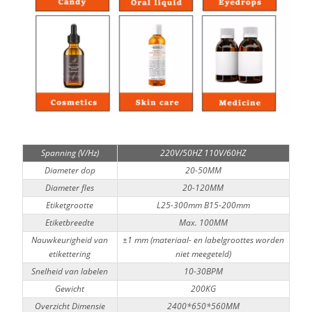
Spanning (V/Hz)
220V/50HZ 110V/60HZ
Diameter dop
20-50MM
Diameter fles
20-120MM
Etiketgrootte
L25-300mm B15-200mm
Etiketbreedte
Max. 100MM
Nauwkeurigheid van
±1 mm (materiaal- en labelgroottes worden
etikettering
niet meegeteld)
Snelheid van labelen
10-30BPM
Gewicht
200KG
Overzicht Dimensie
2400*650*560MM