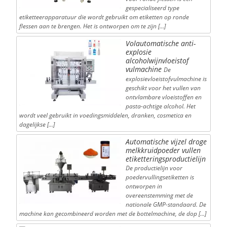
gespecialiseerd type
etiketteerapparatuur die wordt gebruikt om etiketten op ronde
flessen aan te brengen. Het is ontworpen om te zijn […]
Volautomatische anti-
explosie
alcoholwijnvloeistof
vulmachine
De
explosievloeistofvulmachine is
geschikt voor het vullen van
ontvlambare vloeistoffen en
pasta-achtige alcohol. Het
wordt veel gebruikt in voedingsmiddelen, dranken, cosmetica en
dagelijkse […]
Automatische vijzel droge
melkkruidpoeder vullen
etiketteringsproductielijn
De productielijn voor
poedervullingsetiketten is
ontworpen in
overeenstemming met de
nationale GMP-standaard. De
machine kan gecombineerd worden met de bottelmachine, de dop […]