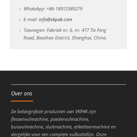
WhatsApp: +86-18912389279
E-mail:
info@vkpak.com
Toevoegen: Fabriek nr. 6, nr. 477 Tie Feng
Road, Baoshan District, Shanghai, China.
Over ons
De belangrijkste producten van VKPAK zijn
flessenvulmachine, poedervulmachine,
buisvulmachine, sluitmachine, etiketteermachine en
dergelijke voor een complete vulbottellijn. Onze