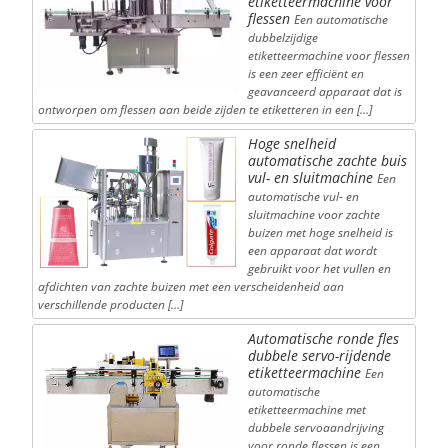
etiketteermachine voor
flessen
Een automatische
dubbelzijdige
etiketteermachine voor flessen
is een zeer efficiënt en
geavanceerd apparaat dat is
ontworpen om flessen aan beide zijden te etiketteren in een […]
Hoge snelheid
automatische zachte buis
vul- en sluitmachine
Een
automatische vul- en
sluitmachine voor zachte
buizen met hoge snelheid is
een apparaat dat wordt
gebruikt voor het vullen en
afdichten van zachte buizen met een verscheidenheid aan
verschillende producten […]
Automatische ronde fles
dubbele servo-rijdende
etiketteermachine
Een
automatische
etiketteermachine met
dubbele servoaandrijving
voor ronde flessen is een