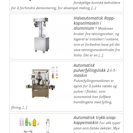
forskjellige koniske beholdere
for å forhindre demontering, for eksempel maling, […]
Halvautomatisk Ropp-
kapselmaskin i
aluminium
* Maskinen
bruker fire tetningsvalser, og
lageret er installert i valsene,
som er forbedret base på det
siste tetningsmaskinhodet fra
Italia. Det er en […]
Automatisk
pulverfyllingslokk 2-i-1-
maskin
Pulverfyllingsmaskinen er
egnet for å pakke væske og
pulver i flasker, som
automatisk kan fullføre
handlingene med fylling,
fôring, […]
Automatisk trykk-snap-
kappemaskin
For alle typer
plast-anti-falske deksler. Mye