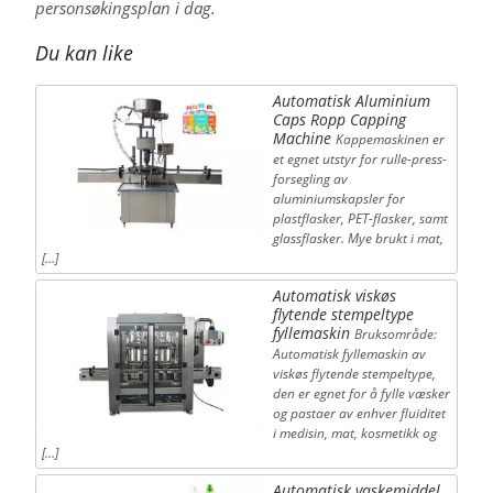
personsøkingsplan i dag.
Du kan like
Automatisk Aluminium
Caps Ropp Capping
Machine
Kappemaskinen er
et egnet utstyr for rulle-press-
forsegling av
aluminiumskapsler for
plastflasker, PET-flasker, samt
glassflasker. Mye brukt i mat,
[…]
Automatisk viskøs
flytende stempeltype
fyllemaskin
Bruksområde:
Automatisk fyllemaskin av
viskøs flytende stempeltype,
den er egnet for å fylle væsker
og pastaer av enhver fluiditet
i medisin, mat, kosmetikk og
[…]
Automatisk vaskemiddel