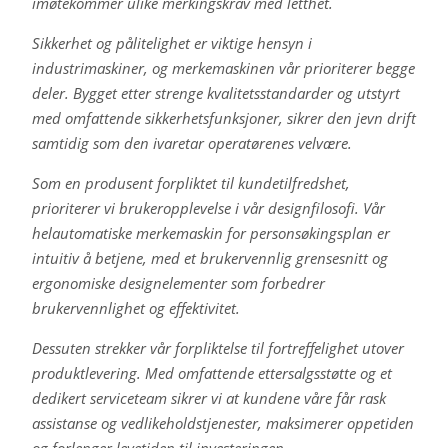
imøtekommer ulike merkingskrav med letthet.
Sikkerhet og pålitelighet er viktige hensyn i
industrimaskiner, og merkemaskinen vår prioriterer begge
deler. Bygget etter strenge kvalitetsstandarder og utstyrt
med omfattende sikkerhetsfunksjoner, sikrer den jevn drift
samtidig som den ivaretar operatørenes velvære.
Som en produsent forpliktet til kundetilfredshet,
prioriterer vi brukeropplevelse i vår designfilosofi. Vår
helautomatiske merkemaskin for personsøkingsplan er
intuitiv å betjene, med et brukervennlig grensesnitt og
ergonomiske designelementer som forbedrer
brukervennlighet og effektivitet.
Dessuten strekker vår forpliktelse til fortreffelighet utover
produktlevering. Med omfattende ettersalgsstøtte og et
dedikert serviceteam sikrer vi at kundene våre får rask
assistanse og vedlikeholdstjenester, maksimerer oppetiden
og forlenger levetiden til investeringen.