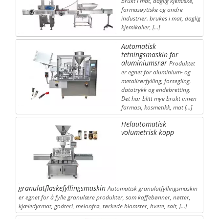
brukt i mat, daglig kjemiske,
farmasøytiske og andre
industrier. brukes i mat, daglig
kjemikalier, […]
Automatisk
tetningsmaskin for
aluminiumsrør
Produktet
er egnet for aluminium- og
metallrørfylling, forsegling,
datotrykk og endebretting.
Det har blitt mye brukt innen
farmasi, kosmetikk, mat […]
Helautomatisk
volumetrisk kopp
granulatflaskefyllingsmaskin
Automatisk granulatfyllingsmaskin
er egnet for å fylle granulære produkter, som kaffebønner, nøtter,
kjæledyrmat, godteri, melonfrø, tørkede blomster, hvete, salt, […]