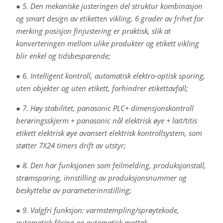
● 5. Den mekaniske justeringen del struktur kombinasjon
og smart design av etiketten vikling, 6 grader av frihet for
merking posisjon finjustering er praktisk, slik at
konverteringen mellom ulike produkter og etikett vikling
blir enkel og tidsbesparende;
● 6. Intelligent kontroll, automatisk elektro-optisk sporing,
uten objekter og uten etikett, forhindrer etikettavfall;
● 7. Høy stabilitet, panasonic PLC+ dimensjonskontroll
berøringsskjerm + panasonic nål elektrisk øye + lait/titis
etikett elektrisk øye avansert elektrisk kontrollsystem, som
støtter 7X24 timers drift av utstyr;
● 8. Den har funksjonen som feilmelding, produksjonstall,
strømsparing, innstilling av produksjonsnummer og
beskyttelse av parameterinnstilling;
● 9. Valgfri funksjon: varmstempling/sprøytekode,
automatisk fôring og automatisk mottak.