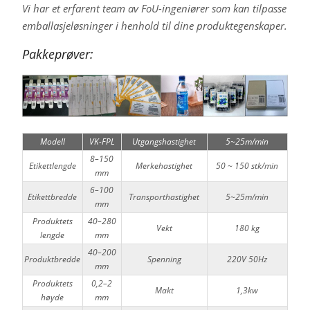
Vi har et erfarent team av FoU-ingeniører som kan tilpasse
emballasjeløsninger i henhold til dine produktegenskaper.
Pakkeprøver:
Modell
VK-FPL
Utgangshastighet
5~25m/min
8–150
Etikettlengde
Merkehastighet
50 ~ 150 stk/min
mm
6–100
Etikettbredde
Transporthastighet
5~25m/min
mm
Produktets
40–280
Vekt
180 kg
lengde
mm
40–200
Produktbredde
Spenning
220V 50Hz
mm
Produktets
0,2–2
Makt
1,3kw
høyde
mm