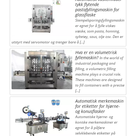
tykk flytende
pastafyllingsmaskin for
glassflaske
Stempelsporingsfyllingsmaskin
er egnet for å fylle viskøs
væske, som pasta, honning,
syltetøy, saus, olje osv. Den er
utstyrt med servomotor og trenger bare å […]
Hva er en volumetrisk
fyllemaskin?
In the world of
industrial packaging and
filling, a volumetric filling
machine plays a crucial role.
These machines are designed
to fill containers with a precise
[…]
Automatisk merkemaskin
for etiketter for hjørne-
og konusflasker
Automatiske hjørne- og
koniske merkemaskiner er
egnet for å påføre
selvklebende etiketter på