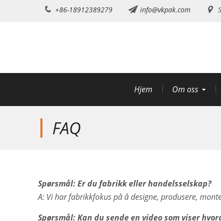
Hopp
+86-18912389279
info@vkpak.com
S
til
innholdet
Hjem
Om oss
FAQ
Spørsmål: Er du fabrikk eller handelsselskap?
A: Vi har fabrikkfokus på å designe, produsere, monte
Spørsmål: Kan du sende en video som viser hvo