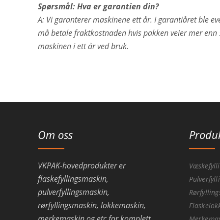
Spørsmål: Hva er garantien din?
A: Vi garanterer maskinene ett år. I garantiåret ble e
må betale fraktkostnaden hvis pakken veier mer enn 500
maskinen i ett år ved bruk.
Om oss
Produ
VKPAK-hovedprodukter er
Væskefyll
flaskefyllingsmaskin,
Pulverfyl
pulverfyllingsmaskin,
Rørfyllin
rørfyllingsmaskin, lokkemaskin,
Flaskelo
merkemaskin og etc for komplett
Merkemas