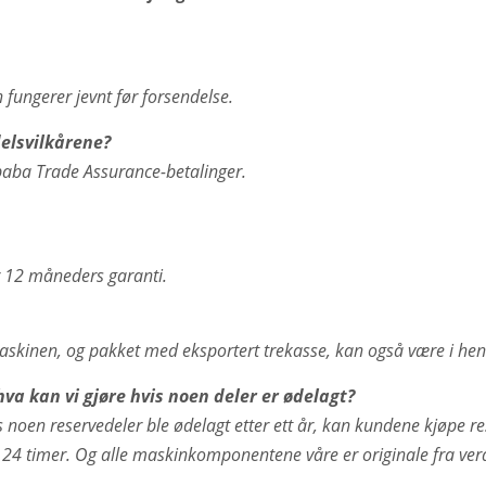
en fungerer jevnt før forsendelse.
elsvilkårene?
baba Trade Assurance-betalinger.
er 12 måneders garanti.
skinen, og pakket med eksportert trekasse, kan også være i henho
va kan vi gjøre hvis noen deler er ødelagt?
vis noen reservedeler ble ødelagt etter ett år, kan kundene kjøpe 
 24 timer. Og alle maskinkomponentene våre er originale fra verde