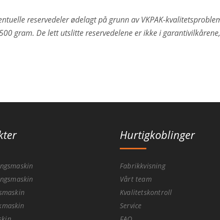
ventuelle reservedeler ødelagt på grunn av VKPAK-kvalitetsproblem,
 gram. De lett utslitte reservedelene er ikke i garantivilkårene,
kter
Hurtigkoblinger
ingsmaskin
Fabrikkvisning
lingsmaskin
Vårt team
gsmaskin
Kvalitetskontroll
kkmaskin
Service
kin
FAQ