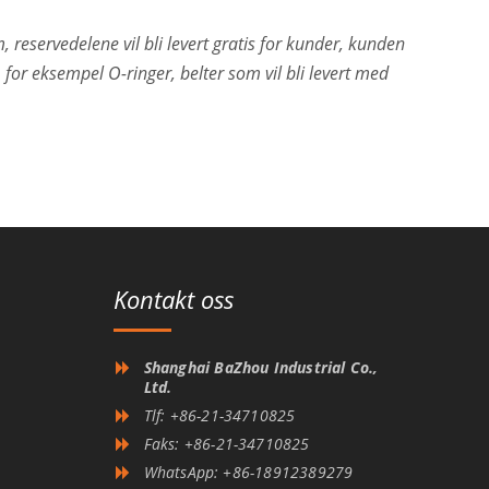
 reservedelene vil bli levert gratis for kunder, kunden
 for eksempel O-ringer, belter som vil bli levert med
Kontakt oss
Shanghai BaZhou Industrial Co.,
Ltd.
Tlf: +86-21-34710825
Faks: +86-21-34710825
WhatsApp: +86-18912389279