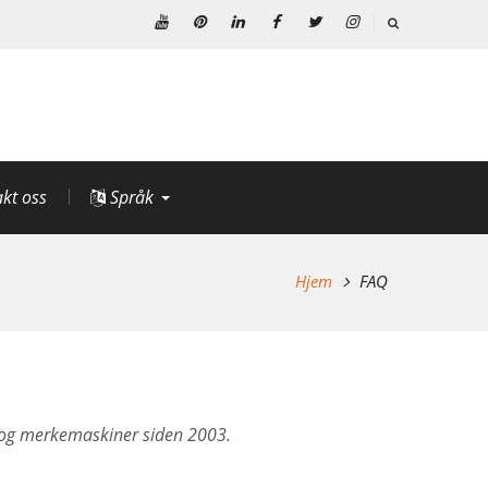
Youtube
Pinterest
Linkedin
Facebook
Twitter
Instagram
kt oss
Språk
Hjem
FAQ
er og merkemaskiner siden 2003.