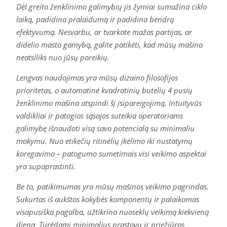
Dėl greito ženklinimo galimybių jis žymiai sumažina ciklo
laiką, padidina pralaidumą ir padidina bendrą
efektyvumą. Nesvarbu, ar tvarkote mažas partijas, ar
didelio masto gamybą, galite patikėti, kad mūsų mašina
neatsiliks nuo jūsų poreikių.
Lengvas naudojimas yra mūsų dizaino filosofijos
prioritetas, o automatinė kvadratinių butelių 4 pusių
ženklinimo mašina atspindi šį įsipareigojimą. Intuityvūs
valdikliai ir patogios sąsajos suteikia operatoriams
galimybę išnaudoti visą savo potencialą su minimaliu
mokymu. Nuo etikečių ritinėlių įkėlimo iki nustatymų
koregavimo – patogumo sumetimais visi veikimo aspektai
yra supaprastinti.
Be to, patikimumas yra mūsų mašinos veikimo pagrindas.
Sukurtas iš aukštos kokybės komponentų ir palaikomas
visapusiška pagalba, užtikrina nuoseklų veikimą kiekvieną
dieną. Turėdami minimalius prastovų ir priežiūros