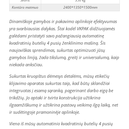
Svoris
350 kg
Kontūro matmuo
2400*1350*1500mm
Dinamiškoje gamybos ir pakavimo aplinkoje efektyvumas
yra svarbiausias dalykas. Štai kodėl VKPAK didžiuojamės
galėdami pristatyti savo pažangiausią automatinę
kvadratinių butelių 4 pusių ženklinimo mašiną. Šis
naujoviškas sprendimas, sukurtas optimizuoti jūsų
gamybos liniją, žada tikslumą, greitį ir universalumą, kaip
niekada anksčiau.
Sukurtas kruopštus dėmesys detalėms, mūsų etikečių
klijavimo aparatas sukurtas taip, kad būtų sklandžiai
integruotas į esamą sąranką, pagerinant darbo eigą be
trikdžių. Jo aptaki ir tvirta konstrukcija užtikrina
ilgaamžiškumą ir užtikrina pastovų veikimą ilgą laiką, net
ir sudėtingoje pramoninėje aplinkoje.
Viena iš mūsų automatinio kvadratinių butelių 4 pusių