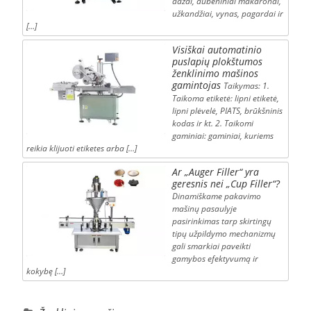
dažai, dubeniniai makaronai,
užkandžiai, vynas, pagardai ir
[…]
Visiškai automatinio
puslapių plokštumos
ženklinimo mašinos
gamintojas
Taikymas: 1.
Taikoma etiketė: lipni etiketė,
lipni plėvelė, PIATS, brūkšninis
kodas ir kt. 2. Taikomi
gaminiai: gaminiai, kuriems
reikia klijuoti etiketes arba […]
Ar „Auger Filler“ yra
geresnis nei „Cup Filler“?
Dinamiškame pakavimo
mašinų pasaulyje
pasirinkimas tarp skirtingų
tipų užpildymo mechanizmų
gali smarkiai paveikti
gamybos efektyvumą ir
kokybę […]