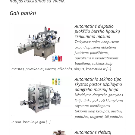
naujas aukštumas su VKPAK.
Gali patikti
Automatinė dvipusio
plokščio butelio lipdukų
ženklinimo mašina
Taikymas: tinka vienpusėms
arba dvipusėms etiketėms
įvairiems plokščiiems,
apvaliems ir kvadratiniams
buteliams, tokiems kaip
maistas, prieskoniai, vaistai, alkoholis, aliejus, kosmetika ir […]
Automatinio sekimo tipo
skystos pastos užpildymo
dangtelio mašinų linija
Užpildymo dangtelio gamybos
linija tinka pakuoti klampioms
skystoms medžiagoms,
tokioms kaip kečupas, austrių
padažas, uogienė, čili padažas
ir pan. Visa linija gali […]
Automatinė riešutų