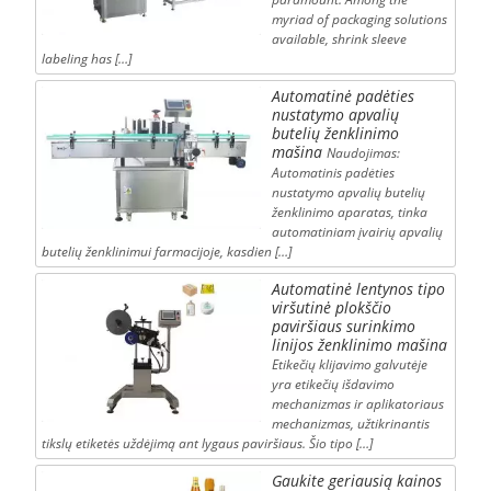
myriad of packaging solutions
available, shrink sleeve
labeling has […]
Automatinė padėties
nustatymo apvalių
butelių ženklinimo
mašina
Naudojimas:
Automatinis padėties
nustatymo apvalių butelių
ženklinimo aparatas, tinka
automatiniam įvairių apvalių
butelių ženklinimui farmacijoje, kasdien […]
Automatinė lentynos tipo
viršutinė plokščio
paviršiaus surinkimo
linijos ženklinimo mašina
Etikečių klijavimo galvutėje
yra etikečių išdavimo
mechanizmas ir aplikatoriaus
mechanizmas, užtikrinantis
tikslų etiketės uždėjimą ant lygaus paviršiaus. Šio tipo […]
Gaukite geriausią kainos