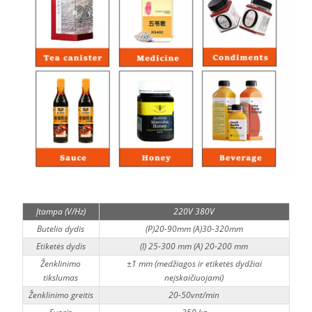
Įtampa (V/Hz)
220V 380V
Butelio dydis
(P)20-90mm (A)30-320mm
Etiketės dydis
(I) 25-300 mm (A) 20-200 mm
Ženklinimo
±1 mm (medžiagos ir etiketės dydžiai
tikslumas
neįskaičiuojami)
Ženklinimo greitis
20-50vnt/min