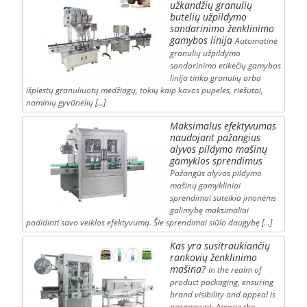
užkandžių granulių
butelių užpildymo
sandarinimo ženklinimo
gamybos linija
Automatinė
granulių užpildymo
sandarinimo etikečių gamybos
linija tinka granulių arba
išplėstų granuliuotų medžiagų, tokių kaip kavos pupelės, riešutai,
naminių gyvūnėlių […]
Maksimalus efektyvumas
naudojant pažangius
alyvos pildymo mašinų
gamyklos sprendimus
Pažangūs alyvos pildymo
mašinų gamykliniai
sprendimai suteikia įmonėms
galimybę maksimaliai
padidinti savo veiklos efektyvumą. Šie sprendimai siūlo daugybę […]
Kas yra susitraukiančių
rankovių ženklinimo
mašina?
In the realm of
product packaging, ensuring
brand visibility and appeal is
paramount. Among the