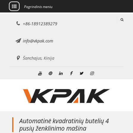
Pagrindinis meniu
Pereiti
+86-18912389279
prie
turinio
info@vkpak.com
Šanchajus, Kinija
Youtube
Pinterest
Linkedin
Facebook
Twitter
Instagramas
Automatinė kvadratinių butelių 4
pusių ženklinimo mašina