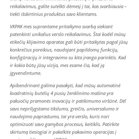
reikalavimus, galite sutelkti dėmesį į tai, kas svarbiausia –
tiekti išskirtinius produktus savo klientams.
VKPAK mes suprantame pritaikymo svarbą siekiant
patenkinti unikalius verslo reikalavimus. Štai kodėl mūsų
etikečių klijavimo aparatas gali būti pritaikytas pagal jūsų
konkrečius poreikius, naudojant papildomų funkcijų,
konfigūracijų ir integravimo su kita įranga parinktis. Kad
ir kokia būtų jūsų vizija, mes esame čia, kad ją
įgyvendintume.
Apibendrinant galima pasakyti, kad mūsų automatinė
kvadratinių butelių 4 pusių ženklinimo mašina yra
pakuočių pramonės inovacijų ir patikimumo viršūnė. Dėl
savo neprilygstamo tikslumo, greičio, universalumo ir
naudojimo paprastumo, tai yra verslo, kuris nori
optimizuoti savo gamybos procesus, keitiklis. Patirkite
skirtumą tiesiogiai ir pakelkite pakavimo operacijas į