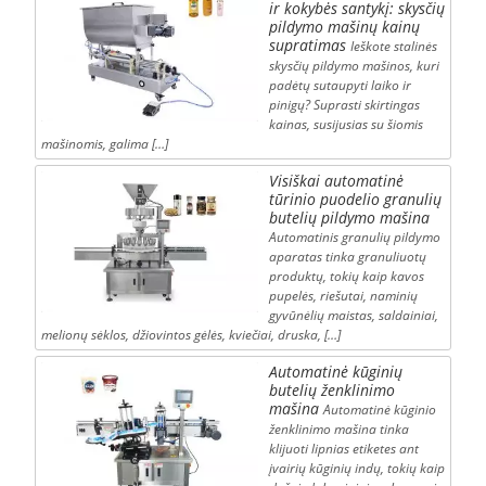
ir kokybės santykį: skysčių
pildymo mašinų kainų
supratimas
Ieškote stalinės
skysčių pildymo mašinos, kuri
padėtų sutaupyti laiko ir
pinigų? Suprasti skirtingas
kainas, susijusias su šiomis
mašinomis, galima […]
Visiškai automatinė
tūrinio puodelio granulių
butelių pildymo mašina
Automatinis granulių pildymo
aparatas tinka granuliuotų
produktų, tokių kaip kavos
pupelės, riešutai, naminių
gyvūnėlių maistas, saldainiai,
melionų sėklos, džiovintos gėlės, kviečiai, druska, […]
Automatinė kūginių
butelių ženklinimo
mašina
Automatinė kūginio
ženklinimo mašina tinka
klijuoti lipnias etiketes ant
įvairių kūginių indų, tokių kaip