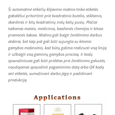
Ši automatinė etikečių klijavimo mašina tinka etiketės
gabalėliui pritvirtinti prie kvadratinio butelio, stiklainio,
skardinės ir kitų kvadratinių indų kelių pusių. Plačiai
taikomas maisto, medicinos, kasdienės chemijos ir kitose
pramonės šakose. Mašina gali baigti ženklinimo darbus
atskirai, bet taip pat gali būti sujungta su kitomis
gamybos mašinomis, kad būtų galima realizuoti visą liniją
ir užbaigti visą gaminių gamybos procesą. Ir kodų
spausdintuvas gali būti pridėtas prie ženklinimo galvutės,
naudojamas spausdinti pagaminimo datą arba QR kodą
ant etiketės, sumažinant darbo jėgą ir padidinant
produkciją.