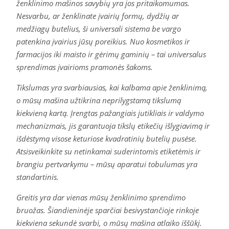
ženklinimo mašinos savybių yra jos pritaikomumas.
Nesvarbu, ar ženklinate įvairių formų, dydžių ar
medžiagų butelius, ši universali sistema be vargo
patenkina įvairius jūsų poreikius. Nuo kosmetikos ir
farmacijos iki maisto ir gėrimų gaminių – tai universalus
sprendimas įvairioms pramonės šakoms.
Tikslumas yra svarbiausias, kai kalbama apie ženklinimą,
o mūsų mašina užtikrina neprilygstamą tikslumą
kiekvieną kartą. Įrengtas pažangiais jutikliais ir valdymo
mechanizmais, jis garantuoja tikslų etikečių išlygiavimą ir
išdėstymą visose keturiose kvadratinių butelių pusėse.
Atsisveikinkite su netinkamai suderintomis etiketėmis ir
brangiu pertvarkymu – mūsų aparatui tobulumas yra
standartinis.
Greitis yra dar vienas mūsų ženklinimo sprendimo
bruožas. Šiandieninėje sparčiai besivystančioje rinkoje
kiekviena sekundė svarbi, o mūsų mašina atlaiko iššūkį.