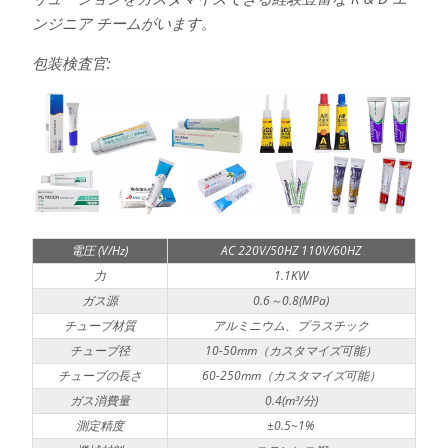
ンジニア チームがいます。
包装検査官:
電圧 (V/Hz)
AC 220V/50HZ 110V/60HZ
力
1.1KW
ガス源
0.6～0.8(MPa)
チューブ材質
アルミニウム、プラスチック
チューブ径
10-50mm（カスタマイズ可能）
チューブの長さ
60-250mm（カスタマイズ可能）
ガス消費量
0.4(m³/分)
測定精度
±0.5~1%