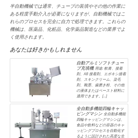
半自動機械では通常、チューブの装填やその他の作業に
ある程度手動介入が必要になりますが、自動機械ではこ
れらのプロセスを完全に自力で処理できます。これらの
機械は、医薬品、化粧品、化学薬品製造などの業界でよ
く使用されます。
あなたは好きかもしれません
自動アルミソフトチュー
ブ充填機
用途: 軟膏、接着
剤、AB 接着剤、エポキシ接着
剤、スキンクリーム、染毛
剤、靴墨、歯磨き粉、その他
の液体またはペースト材料に
適用できます。[…]
全自動多機能四輪キャッ
ピングマシン
全自動多機能
四輪キャッピングマシンは、
食品や飲料などの容器のキャ
ッピングプロセスを自動化す
るように設計された高度な生