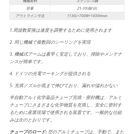
機械材料
ステンレス鋼
容量
25-30(個/分)
アウトライン寸法
1130L×700W×1430Hmm
1.周波数変換は速度を調整するために使用されます
2. 同じ機械で複数回のシーリングを実現
3. 機械式アームは素早く安定しており、掃除やメンテナ
ンスが簡単です。
4. ドイツの光電マーキングが提供される
5. 充填ノズルが底まで伸びており、漏れや溢れがない
半自動アルミ化学薬品チューブ充填・密封機は、アルミ
チューブにさまざまな化学物質を充填し、安全に密封す
るために産業現場で使用される装置です。一般的な仕組
みは次のとおりです。
チューブのロード:
空のアルミチューブは、手動で、また