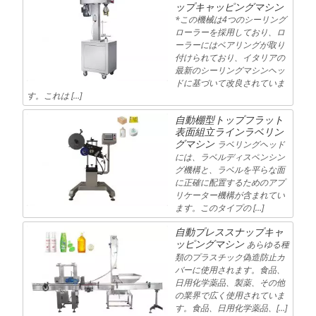
ップキャッピングマシン
*この機械は4つのシーリング
ローラーを採用しており、ロ
ーラーにはベアリングが取り
付けられており、イタリアの
最新のシーリングマシンヘッ
ドに基づいて改良されていま
す。これは […]
自動棚型トップフラット
表面組立ラインラベリン
グマシン
ラベリングヘッド
には、ラベルディスペンシン
グ機構と、ラベルを平らな面
に正確に配置するためのアプ
リケーター機構が含まれてい
ます。このタイプの […]
自動プレススナップキャ
ッピングマシン
あらゆる種
類のプラスチック偽造防止カ
バーに使用されます。食品、
日用化学薬品、製薬、その他
の業界で広く使用されていま
す。食品、日用化学薬品、[…]