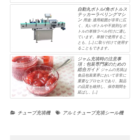
自動丸ボトル/角ボトルス
テッカーラベリングマシ
ン
用途: 適用範囲が非常に広
く、丸いボトルや不規則なボ
トルの単独ラベル付けに適し
ています。単独で使用するこ
とも、[…] に取り付けて使用す
ることもできます。
ジャム充填時の注意事
項：包装専門家のための
総合ガイド
ジャムの充填は
食品包装業界において非常に
重要なプロセスであり、製品
の品質を維持し、保存期間を
延ばし、[…]
チューブ充填機
アルミチューブ充填シール機