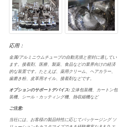
応用：
金属/アルミニウムチューブの自動充填と密封に適してい
ます。接着剤、医療、製薬、食品などの業界向けの経済
的な装置です。たとえば、薬用クリーム、ヘアカラー、
歯磨き粉、皮革用オイル、接着剤などです。
オプションのサポートデバイス:
立体包装機、カートン包
装機、シール・カッティング機、熱収縮機など
ご注意:
当社には、お客様の製品特性に応じてパッケージング ソ
リューションをカスタマイズできる経験豊富な R & D エ