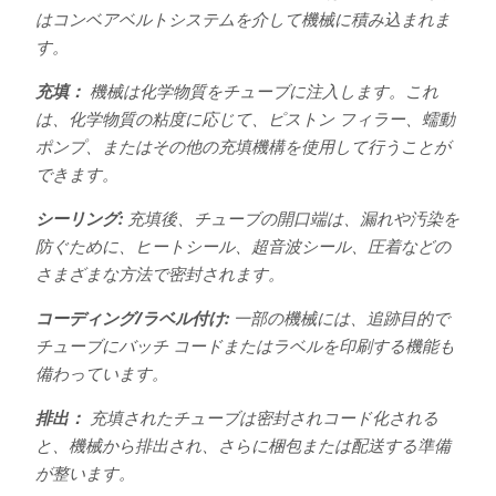
はコンベアベルトシステムを介して機械に積み込まれま
す。
充填：
機械は化学物質をチューブに注入します。これ
は、化学物質の粘度に応じて、ピストン フィラー、蠕動
ポンプ、またはその他の充填機構を使用して行うことが
できます。
シーリング:
充填後、チューブの開口端は、漏れや汚染を
防ぐために、ヒートシール、超音波シール、圧着などの
さまざまな方法で密封されます。
コーディング/ラベル付け:
一部の機械には、追跡目的で
チューブにバッチ コードまたはラベルを印刷する機能も
備わっています。
排出：
充填されたチューブは密封されコード化される
と、機械から排出され、さらに梱包または配送する準備
が整います。