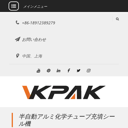
メインメニュー
コ
+86-18912389279
ン
テ
ン
お問い合わせ
ツ
に
中国、上海
ス
キ
ッ
ユ
ピ
リ
フ
ツ
イ
プ
ー
ン
ン
ェ
イ
ン
チ
タ
ク
イ
ッ
ス
ュ
レ
ト
ス
タ
タ
ー
ス
イ
ブ
ー
グ
ブ
ト
ン
ッ
ラ
半自動アルミ化学チューブ充填シー
ク
ム
ル機