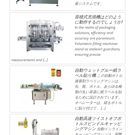
産システムです。
容積式充填機はどのよう
に動作するのでしょうか?
In the realm of packaging
solutions, efficiency and
accuracy are paramount.
Volumetric filling machines
stand as stalwart guardians,
ensuring precise
measurements and […]
自動ウェットグルー紙ラ
ベル貼り機
この自動ボトル
接着剤ラベリングマシンは、
缶、瓶、ボトル、あらゆる種
類の丸い容器に紙ラベルを貼
るために設計されています。
オペレーターは、紙をボトル
に貼り付けて、 […]
自動高速ツイストオフボ
トルスピンドルキャッピ
ングマシン
自動インライン
キャッピングマシンは、国際