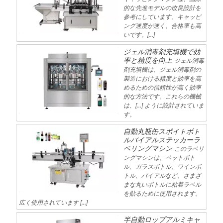
的な先進モデルの改良設計を
参考にしています。キャッピ
ング速度が速く、合格率も高
いです。[…]
ジェル消毒剤充填機で効
率と精度を向上
ジェル消毒
剤充填機は、ジェル消毒剤の
製造における精度と効率を高
めるための信頼性が高く効率
的な方法です。これらの機械
は、[…] ように設計されていま
す。
自動丸瓶缶スポイトボト
ルバイアルステッカーラ
ベリングマシン
このラベリ
ングマシンは、ペットボト
ル、ガラスボトル、ワインボ
トル、バイアルなど、さまざ
まな丸いボトルに粘着ラベル
を貼るために使用されます。
広く使用されています […]
半自動ロップアルミキャ