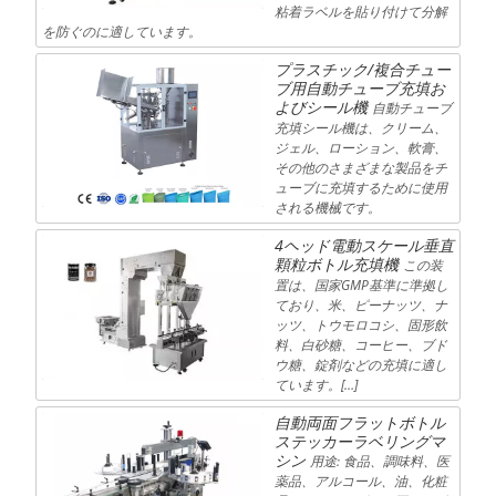
粘着ラベルを貼り付けて分解
を防ぐのに適しています。
プラスチック/複合チュー
ブ用自動チューブ充填お
よびシール機
自動チューブ
充填シール機は、クリーム、
ジェル、ローション、軟膏、
その他のさまざまな製品をチ
ューブに充填するために使用
される機械です。
4ヘッド電動スケール垂直
顆粒ボトル充填機
この装
置は、国家GMP基準に準拠し
ており、米、ピーナッツ、ナ
ッツ、トウモロコシ、固形飲
料、白砂糖、コーヒー、ブド
ウ糖、錠剤などの充填に適し
ています。[…]
自動両面フラットボトル
ステッカーラベリングマ
シン
用途: 食品、調味料、医
薬品、アルコール、油、化粧