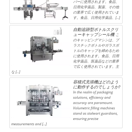
バーに使用されます。食品、
日用化学薬品、製薬、その他
の業界で広く使用されていま
す。食品、日用化学薬品、[…]
自動追跡型ボトルスクリ
ューキャップシール機
こ
のキャッピングマシンは、プ
ラスチックボトルやガラスボ
トルのキャップを締めるため
に使用されます。食品、日用
化学薬品、医薬品などの業界
で広く使用されています。主
な […]
容積式充填機はどのよう
に動作するのでしょうか?
In the realm of packaging
solutions, efficiency and
accuracy are paramount.
Volumetric filling machines
stand as stalwart guardians,
ensuring precise
measurements and […]