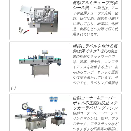
自動アルミチューブ充填
シール機
この製品は、アル
ミや金属チューブの充填、密
封、日付印刷、端部折り曲げ
に適しており、医薬品、化粧
品、食品などの分野で広く使
用されています。
機器にラベルを付ける目
的は何ですか?
現代の製造
業の複雑なネットワークで
は、効率、安全性、コンプラ
イアンスを確保する上で、あ
らゆるコンポーネントが重要
な役割を果たしています。そ
の中でも、ラベリング機器は
[…]
自動コーナー&テーパー
ボトル不正開封防止ステ
ッカーラベリングマシン
自動コーナー&テーパーラベ
リングマシンは、塗料、プラ
スチック、プラスチックなど
のさまざまな円錐形の容器に