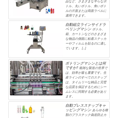
品など、さまざまな平らなボ
トル、丸いボトル、角いボト
ルの片面または両面ラベルに
適用できます。
自動組立ラインサイドラ
ベリングマシン
ボトル、
箱、カートンなどのさまざま
な物品の側面に粘着ステッカ
ーやフィルムを貼るのに適し
ています。 […]
ボトリングマシンとは何
ですか?
複雑な製造の世界で
は、効率が最も重要です。生
産ラインのすべてのステップ
は、タイムリーな納品と完璧
な品質を保証するためにシー
ムレスに同期する必要があり
ます。
自動プレススナップキャ
ッピングマシン
あらゆる種
類のプラスチック偽造防止カ