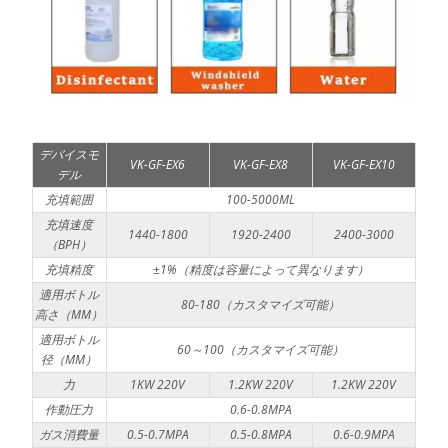
デバイスモ
VK-GF-EX6
VK-GF-EX8
VK-GF-EX10
デル
充填範囲
100-5000ML
充填速度
1440-1800
1920-2400
2400-3000
（BPH）
充填精度
±1%（精度は容量によって異なります）
適用ボトル
80-180（カスタマイズ可能）
高さ（MM）
適用ボトル
60～100（カスタマイズ可能）
径（MM）
力
1KW 220V
1.2KW 220V
1.2KW 220V
作動圧力
0.6-0.8MPA
ガス消費量
0.5-0.7MPA
0.5-0.8MPA
0.6-0.9MPA