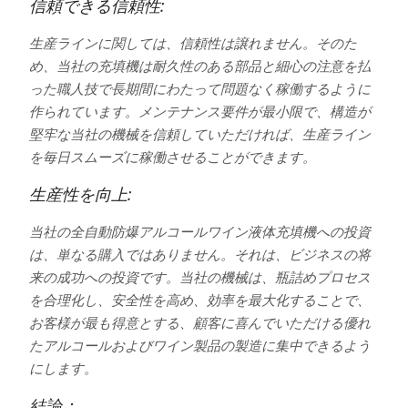
信頼できる信頼性:
生産ラインに関しては、信頼性は譲れません。そのた
め、当社の充填機は耐久性のある部品と細心の注意を払
った職人技で長期間にわたって問題なく稼働するように
作られています。メンテナンス要件が最小限で、構造が
堅牢な当社の機械を信頼していただければ、生産ライン
を毎日スムーズに稼働させることができます。
生産性を向上:
当社の全自動防爆アルコールワイン液体充填機への投資
は、単なる購入ではありません。それは、ビジネスの将
来の成功への投資です。当社の機械は、瓶詰めプロセス
を合理化し、安全性を高め、効率を最大化することで、
お客様が最も得意とする、顧客に喜んでいただける優れ
たアルコールおよびワイン製品の製造に集中できるよう
にします。
結論：