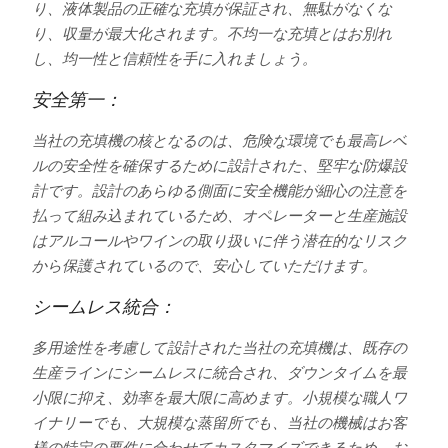
り、液体製品の正確な充填が保証され、無駄がなくな
り、収量が最大化されます。不均一な充填とはお別れ
し、均一性と信頼性を手に入れましょう。
安全第一：
当社の充填機の核となるのは、危険な環境でも最高レベ
ルの安全性を確保するために設計された、堅牢な防爆設
計です。設計のあらゆる側面に安全機能が細心の注意を
払って組み込まれているため、オペレーターと生産施設
はアルコールやワインの取り扱いに伴う潜在的なリスク
から保護されているので、安心していただけます。
シームレス統合：
多用途性を考慮して設計された当社の充填機は、既存の
生産ラインにシームレスに統合され、ダウンタイムを最
小限に抑え、効率を最大限に高めます。小規模な職人ワ
イナリーでも、大規模な蒸留所でも、当社の機械はお客
様の特定の要件に合わせてカスタマイズできるため、お