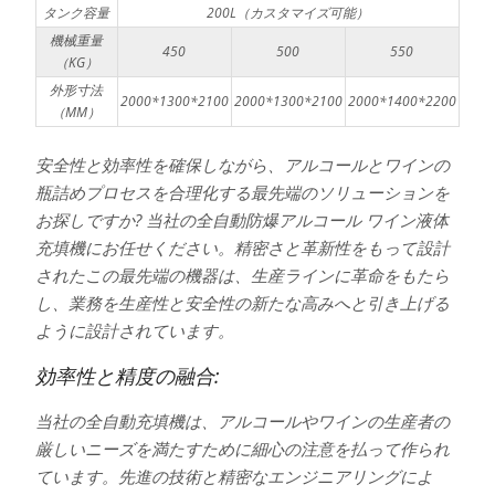
タンク容量
200L（カスタマイズ可能）
機械重量
450
500
550
（KG）
外形寸法
2000*1300*2100
2000*1300*2100
2000*1400*2200
（MM）
安全性と効率性を確保しながら、アルコールとワインの
瓶詰めプロセスを合理化する最先端のソリューションを
お探しですか? 当社の全自動防爆アルコール ワイン液体
充填機にお任せください。精密さと革新性をもって設計
されたこの最先端の機器は、生産ラインに革命をもたら
し、業務を生産性と安全性の新たな高みへと引き上げる
ように設計されています。
効率性と精度の融合:
当社の全自動充填機は、アルコールやワインの生産者の
厳しいニーズを満たすために細心の注意を払って作られ
ています。先進の技術と精密なエンジニアリングによ