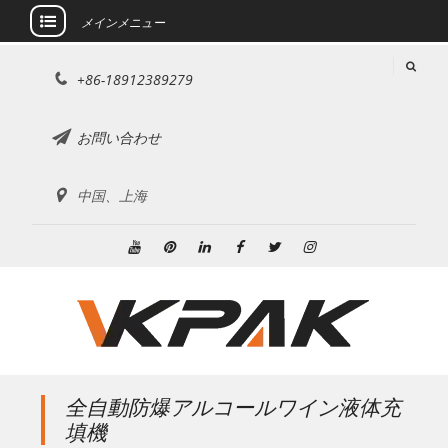
メインメニュー
コ
+86-18912389279
ン
テ
ン
お問い合わせ
ツ
に
中国、上海
ス
キ
ッ
ユ
ピ
リ
フ
ツ
イ
プ
ー
ン
ン
ェ
イ
ン
チ
タ
ク
イ
ッ
ス
ュ
レ
ト
ス
タ
タ
ー
ス
イ
ブ
ー
グ
ブ
ト
ン
ッ
ラ
全自動防爆アルコールワイン液体充
ク
ム
填機