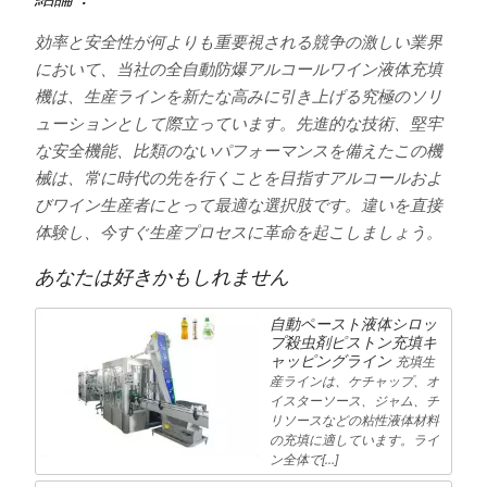
効率と安全性が何よりも重要視される競争の激しい業界
において、当社の全自動防爆アルコールワイン液体充填
機は、生産ラインを新たな高みに引き上げる究極のソリ
ューションとして際立っています。先進的な技術、堅牢
な安全機能、比類のないパフォーマンスを備えたこの機
械は、常に時代の先を行くことを目指すアルコールおよ
びワイン生産者にとって最適な選択肢です。違いを直接
体験し、今すぐ生産プロセスに革命を起こしましょう。
あなたは好きかもしれません
自動ペースト液体シロッ
プ殺虫剤ピストン充填キ
ャッピングライン
充填生
産ラインは、ケチャップ、オ
イスターソース、ジャム、チ
リソースなどの粘性液体材料
の充填に適しています。ライ
ン全体で[…]