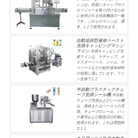
シンは、容器にキャップやク
ロージャーを取り付けるため
に使用される包装機器の一種
です。これらのマシンは、通
常、[…] で使用されます。
自動追跡型液体ペースト
充填キャッピングマシン
ライン
充填キャッピング生
産ラインは、ケチャップ、オ
イスターソース、ジャム、チ
リソースなどの粘性液体材料
の包装に適しています。ライ
ン全体で […]
半自動プラスチックチュ
ーブ充填シール機
半自動
チューブ充填およびシール機
は、液体またはペーストの充
填、チューブのシール、バッ
チ番号および製造日の印刷に
使用されます。これは理想的
な […]