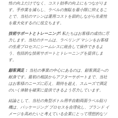
性の向上だけでなく、コスト効率の向上にもつながりま
す。手作業を減らし、ラベルの無駄を最小限に抑えるこ
とで、当社のマシンは運用コストを節約しながら生産性
を最大化するのに役立ちます。
技術サポートとトレーニング:
私たちはお客様の成功に尽
力します。当社のチームは、ラベリング マシンをお客様
の生産プロセスにシームレスに統合して操作できるよ
う、包括的な技術サポートとトレーニングを提供しま
す。
顧客満足：
当社の事業の中心にあるのは、顧客満足への
献身です。最初の相談からアフターサポートまで、当社
はお客様のニーズに応え、期待を超え、スムーズで満足
のいく体験を確実に提供できるよう尽力しています。
結論として、当社の角型ボトル用半自動両面ラベル貼り
機は、パッケージング プロセスを合理化し、ブランド イ
メージを高めたいと考えている企業にとって理想的なソ