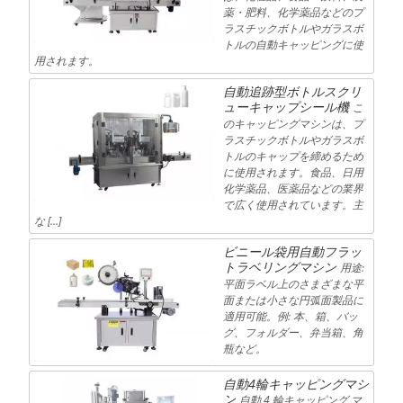
薬・肥料、化学薬品などのプ
ラスチックボトルやガラスボ
トルの自動キャッピングに使
用されます。
自動追跡型ボトルスクリ
ューキャップシール機
こ
のキャッピングマシンは、プ
ラスチックボトルやガラスボ
トルのキャップを締めるため
に使用されます。食品、日用
化学薬品、医薬品などの業界
で広く使用されています。主
な […]
ビニール袋用自動フラッ
トラベリングマシン
用途:
平面ラベル上のさまざまな平
面または小さな円弧面製品に
適用可能。例: 本、箱、バッ
グ、フォルダー、弁当箱、角
瓶など。
自動4輪キャッピングマシ
ン
自動 4 輪キャッピング マ