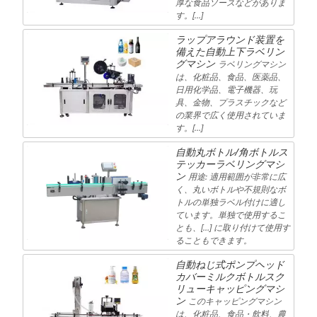
厚な食品ソースなどがありま
す。[…]
ラップアラウンド装置を
備えた自動上下ラベリン
グマシン
ラベリングマシン
は、化粧品、食品、医薬品、
日用化学品、電子機器、玩
具、金物、プラスチックなど
の業界で広く使用されていま
す。[…]
自動丸ボトル/角ボトルス
テッカーラベリングマシ
ン
用途: 適用範囲が非常に広
く、丸いボトルや不規則なボ
トルの単独ラベル付けに適し
ています。単独で使用するこ
とも、[…] に取り付けて使用す
ることもできます。
自動ねじ式ポンプヘッド
カバーミルクボトルスク
リューキャッピングマシ
ン
このキャッピングマシン
は、化粧品、食品・飲料、農