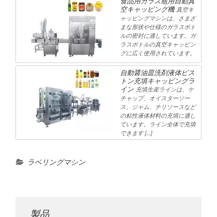
食品用ガラス瓶用自動真
空キャッピング機
真空キ
ャッピングマシンは、さまざ
まな形状や仕様のガラスボト
ルの密封に適しています。ガ
ラスボトルの真空キャッピン
グに広く使用されています。
自動醤油皿洗剤液体ピス
トン充填キャッピングラ
イン
充填生産ラインは、ケ
チャップ、オイスターソー
ス、ジャム、チリソースなど
の粘性液体材料の充填に適し
ています。ライン全体で充填
できます […]
ラベリングマシン
製品