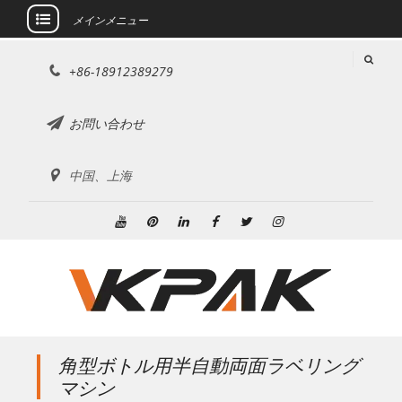
メインメニュー
コ
+86-18912389279
ン
テ
ン
お問い合わせ
ツ
に
中国、上海
ス
キ
ッ
ユ
ピ
リ
フ
ツ
イ
プ
ー
ン
ン
ェ
イ
ン
チ
タ
ク
イ
ッ
ス
ュ
レ
ト
ス
タ
タ
ー
ス
イ
ブ
ー
グ
ブ
ト
ン
ッ
ラ
角型ボトル用半自動両面ラベリング
ク
ム
マシン