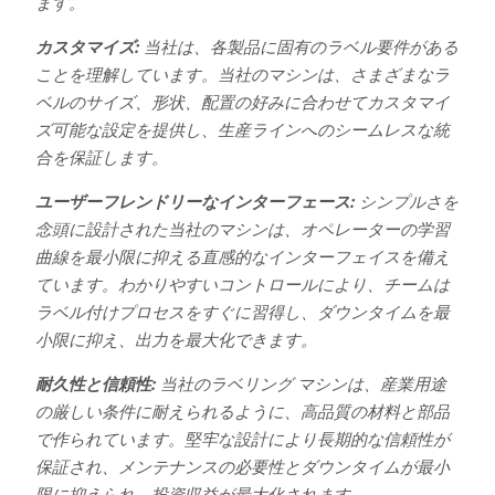
ます。
カスタマイズ:
当社は、各製品に固有のラベル要件がある
ことを理解しています。当社のマシンは、さまざまなラ
ベルのサイズ、形状、配置の好みに合わせてカスタマイ
ズ可能な設定を提供し、生産ラインへのシームレスな統
合を保証します。
ユーザーフレンドリーなインターフェース:
シンプルさを
念頭に設計された当社のマシンは、オペレーターの学習
曲線を最小限に抑える直感的なインターフェイスを備え
ています。わかりやすいコントロールにより、チームは
ラベル付けプロセスをすぐに習得し、ダウンタイムを最
小限に抑え、出力を最大化できます。
耐久性と信頼性:
当社のラベリング マシンは、産業用途
の厳しい条件に耐えられるように、高品質の材料と部品
で作られています。堅牢な設計により長期的な信頼性が
保証され、メンテナンスの必要性とダウンタイムが最小
限に抑えられ、投資収益が最大化されます。