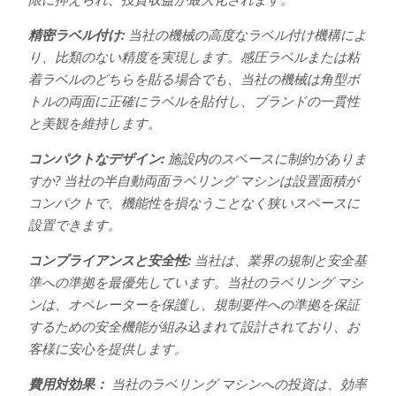
精密ラベル付け:
当社の機械の高度なラベル付け機構によ
り、比類のない精度を実現します。感圧ラベルまたは粘
着ラベルのどちらを貼る場合でも、当社の機械は角型ボ
トルの両面に正確にラベルを貼付し、ブランドの一貫性
と美観を維持します。
コンパクトなデザイン:
施設内のスペースに制約がありま
すか? 当社の半自動両面ラベリング マシンは設置面積が
コンパクトで、機能性を損なうことなく狭いスペースに
設置できます。
コンプライアンスと安全性:
当社は、業界の規制と安全基
準への準拠を最優先しています。当社のラベリング マシ
ンは、オペレーターを保護し、規制要件への準拠を保証
するための安全機能が組み込まれて設計されており、お
客様に安心を提供します。
費用対効果：
当社のラベリング マシンへの投資は、効率