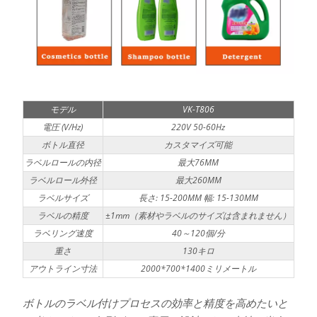
モデル
VK-T806
電圧 (V/Hz)
220V 50-60Hz
ボトル直径
カスタマイズ可能
ラベルロールの内径
最大76MM
ラベルロール外径
最大260MM
ラベルサイズ
長さ: 15-200MM 幅: 15-130MM
ラベルの精度
±1mm（素材やラベルのサイズは含まれません）
ラベリング速度
40～120個/分
重さ
130キロ
アウトライン寸法
2000*700*1400ミリメートル
ボトルのラベル付けプロセスの効率と精度を高めたいと