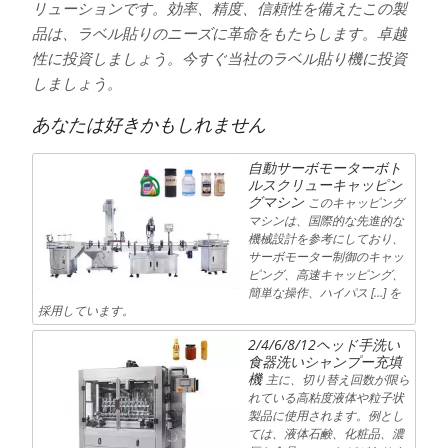
リューションです。効率、精度、信頼性を備えたこの製
品は、ラベル貼りのニーズに革命をもたらします。卓越
性に投資しましょう。今すぐ当社のラベル貼り機に投資
しましょう。
あなたは好きかもしれません
自動サーボモーターボト
ルスクリューキャッピン
グマシン
このキャッピング
マシンは、国際的な先進的な
機械設計を参考にしており、
サーボモーター制御のキャッ
ピング、高速キャッピング、
簡単な操作、ハイパス […] を
採用しています。
2/4/6/8/12ヘッド手洗い
食器洗いシャンプー充填
機
主に、切り替え回数が限ら
れている高粘度液体や粒子状
製品に使用されます。例とし
ては、液体石鹸、化粧品、濃