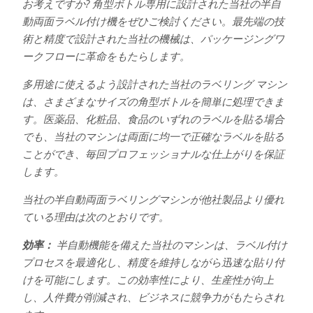
お考えですか? 角型ボトル専用に設計された当社の半自
動両面ラベル付け機をぜひご検討ください。最先端の技
術と精度で設計された当社の機械は、パッケージングワ
ークフローに革命をもたらします。
多用途に使えるよう設計された当社のラベリング マシン
は、さまざまなサイズの角型ボトルを簡単に処理できま
す。医薬品、化粧品、食品のいずれのラベルを貼る場合
でも、当社のマシンは両面に均一で正確なラベルを貼る
ことができ、毎回プロフェッショナルな仕上がりを保証
します。
当社の半自動両面ラベリングマシンが他社製品より優れ
ている理由は次のとおりです。
効率：
半自動機能を備えた当社のマシンは、ラベル付け
プロセスを最適化し、精度を維持しながら迅速な貼り付
けを可能にします。この効率性により、生産性が向上
し、人件費が削減され、ビジネスに競争力がもたらされ