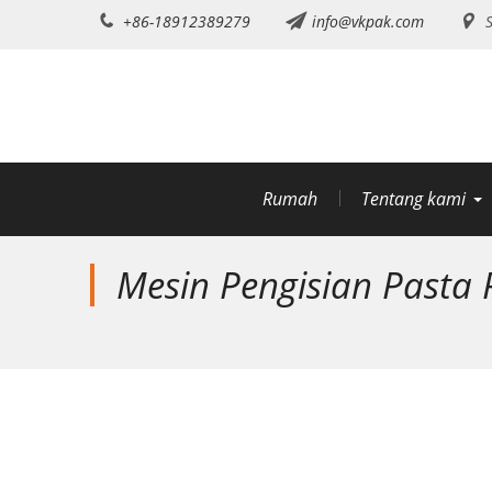
Lewati
+86-18912389279
info@vkpak.com
S
ke
konten
Rumah
Tentang kami
Mesin Pengisian Pasta