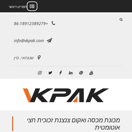
תפריט ראשי
לג
+86-18912389279
תוכן
info@vkpak.com
שנגחאי, סין
יוטיוב
פינטרסט
לינקדאין
פייסבוק
טוויטר
אינסטגרם
מכונת מכסה ואקום צנצנת זכוכית חצי
אוטומטית