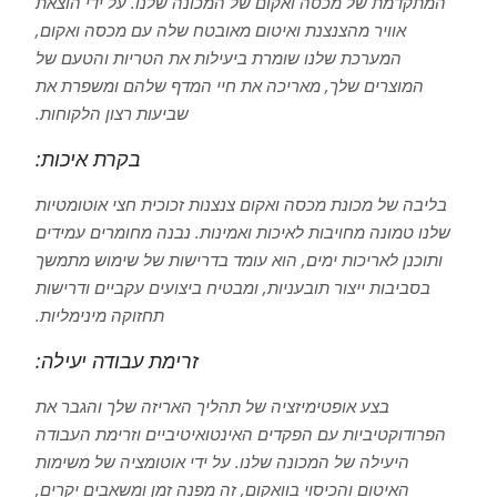
המתקדמת של מכסה ואקום של המכונה שלנו. על ידי הוצאת
אוויר מהצנצנת ואיטום מאובטח שלה עם מכסה ואקום,
המערכת שלנו שומרת ביעילות את הטריות והטעם של
המוצרים שלך, מאריכה את חיי המדף שלהם ומשפרת את
שביעות רצון הלקוחות.
בקרת איכות:
בליבה של מכונת מכסה ואקום צנצנות זכוכית חצי אוטומטיות
שלנו טמונה מחויבות לאיכות ואמינות. נבנה מחומרים עמידים
ותוכנן לאריכות ימים, הוא עומד בדרישות של שימוש מתמשך
בסביבות ייצור תובעניות, ומבטיח ביצועים עקביים ודרישות
תחזוקה מינימליות.
זרימת עבודה יעילה:
בצע אופטימיזציה של תהליך האריזה שלך והגבר את
הפרודוקטיביות עם הפקדים האינטואיטיביים וזרימת העבודה
היעילה של המכונה שלנו. על ידי אוטומציה של משימות
האיטום והכיסוי בוואקום, זה מפנה זמן ומשאבים יקרים,