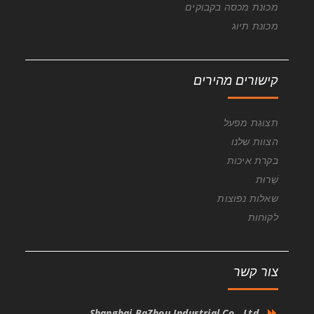
מכונת מכסה בקבוקים
מכונת תיוג
קישורים מהירים
תצוגת מפעל
הצוות שלנו
בקרת איכות
שֵׁרוּת
שאלות נפוצות
לקוחות
צור קשר
Shanghai BaZhou Industrial Co., Ltd.