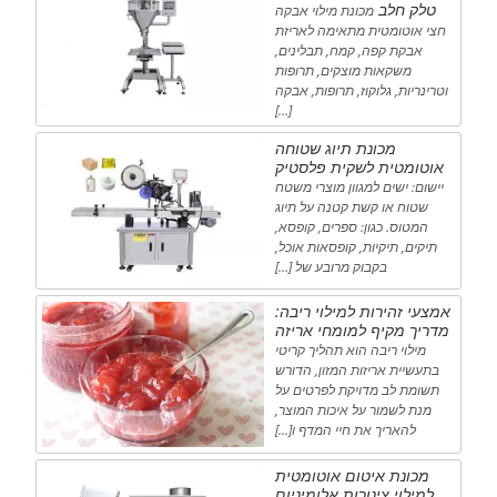
טלק חלב
מכונת מילוי אבקה
חצי אוטומטית מתאימה לאריזת
אבקת קפה, קמח, תבלינים,
משקאות מוצקים, תרופות
וטרינריות, גלוקוז, תרופות, אבקה
[…]
מכונת תיוג שטוחה
אוטומטית לשקית פלסטיק
יישום: ישים למגוון מוצרי משטח
שטוח או קשת קטנה על תיוג
המטוס. כגון: ספרים, קופסא,
תיקים, תיקיות, קופסאות אוכל,
בקבוק מרובע של […]
אמצעי זהירות למילוי ריבה:
מדריך מקיף למומחי אריזה
מילוי ריבה הוא תהליך קריטי
בתעשיית אריזות המזון, הדורש
תשומת לב מדויקת לפרטים על
מנת לשמור על איכות המוצר,
להאריך את חיי המדף ו[...]
מכונת איטום אוטומטית
למילוי צינורות אלומיניום