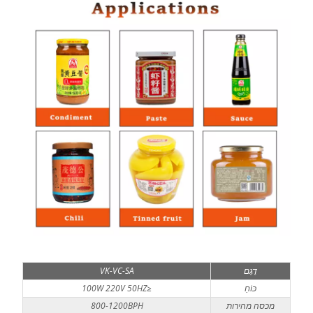
דֶגֶם
VK-VC-SA
כּוֹחַ
≤100W 220V 50HZ
מכסה מהירות
800-1200BPH