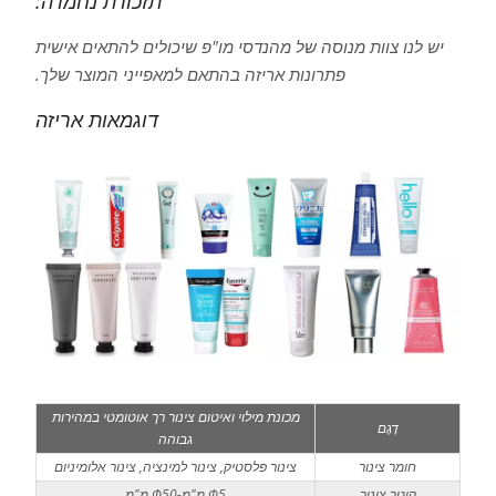
תזכורת נחמדה:
יש לנו צוות מנוסה של מהנדסי מו"פ שיכולים להתאים אישית
פתרונות אריזה בהתאם למאפייני המוצר שלך.
דוגמאות אריזה
מכונת מילוי ואיטום צינור רך אוטומטי במהירות
דֶגֶם
גבוהה
חומר צינור
צינור פלסטיק, צינור למינציה, צינור אלומיניום
קוטר צינור
Φ5 מ"מ-Φ50 מ"מ