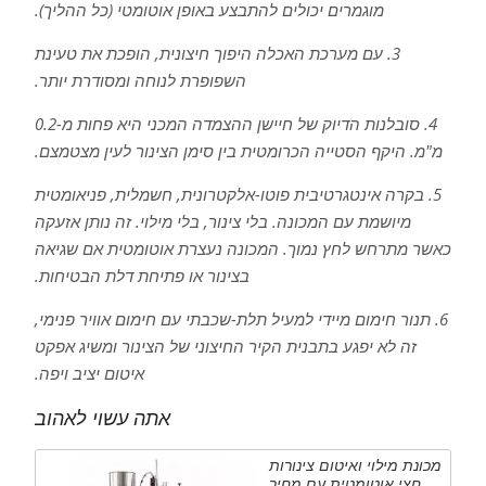
מוגמרים יכולים להתבצע באופן אוטומטי (כל ההליך).
3. עם מערכת האכלה היפוך חיצונית, הופכת את טעינת
השפופרת לנוחה ומסודרת יותר.
4. סובלנות הדיוק של חיישן ההצמדה המכני היא פחות מ-0.2
מ"מ. היקף הסטייה הכרומטית בין סימן הצינור לעין מצטמצם.
5. בקרה אינטגרטיבית פוטו-אלקטרונית, חשמלית, פניאומטית
מיושמת עם המכונה. בלי צינור, בלי מילוי. זה נותן אזעקה
כאשר מתרחש לחץ נמוך. המכונה נעצרת אוטומטית אם שגיאה
בצינור או פתיחת דלת הבטיחות.
6. תנור חימום מיידי למעיל תלת-שכבתי עם חימום אוויר פנימי,
זה לא יפגע בתבנית הקיר החיצוני של הצינור ומשיג אפקט
איטום יציב ויפה.
אתה עשוי לאהוב
מכונת מילוי ואיטום צינורות
חצי אוטומטית עם מחיר