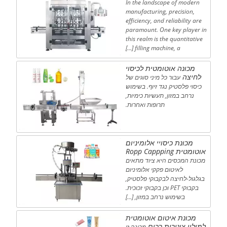
In the landscape of modern
manufacturing, precision,
efficiency, and reliability are
paramount. One key player in
this realm is the quantitative
filling machine, a […]
מכונה אוטומטית לכיסוי
לחיצה
עבור כל מיני סוגים של
כיסוי פלסטיק נגד זיוף. בשימוש
נרחב במזון, תעשיות כימיות,
תרופות ואחרות.
מכונת כיסויי אלומיניום
אוטומטית Ropp Cappping
מכונת המכסים היא ציוד מתאים
לאיטום פקקי אלומיניום
בגלגול-לחיצה לבקבוקי פלסטיק,
בקבוקי PET וכן בקבוקי זכוכית.
בשימוש נרחב במזון, […]
מכונת איטום אוטומטית
למילוי צינורות רכים
מכונה זו