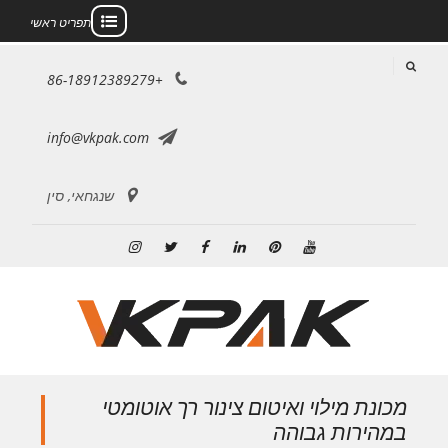
תפריט ראשי
לג
+86-18912389279
תוכן
info@vkpak.com
שנגחאי, סין
יוטיוב
פינטרסט
לינקדאין
פייסבוק
טוויטר
אינסטגרם
מכונת מילוי ואיטום צינור רך אוטומטי
במהירות גבוהה