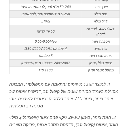
אורך צינור
50-240 מ"מ (ניתן להתאמה אישית)
נפח מילוי
5-250 מ"ל/חתיכה (ניתן להתאמה)
דיוק מילוי
≤±1%
קיבולת מוצר (יחידות
60 יח' לדקה
לדקה)
אספקת אוויר
0.55-0.65Mpa
כוח מנוע
4 קילוואט (380V/220V 50Hz)
כוח איטום בחום
5 קילוואט
מימד כולל (מ"מ)
2807*1240*1900 מ"מ (L*W*H)
משקל מכונה (ק"ג)
1100 ק"ג
1. למוצר יש 12 מיקומים והתאמה עם מניפולטור, המכונה
מסוגלת לעמוד בסוגים שונים של קיפול זנב, דרישות איטום של
צינור צינור, צינור ALU, צינור פלסטיק וצינורות למינציה. זוהי
מכונה רב תכליתית
2. הזנת צינור, סימון עיניים, ניקוי פנים צינור (אופציונלי), מילוי
חומר, איטום (קיפול זנב), הדפסת מספר אצווה, פריקת מוצרים