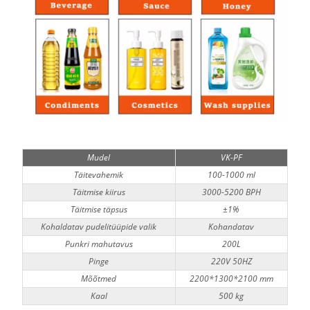
Mudel
VK-PF
Täitevahemik
100-1000 ml
Täitmise kiirus
3000-5200 BPH
Täitmise täpsus
±1%
Kohaldatav pudelitüüpide valik
Kohandatav
Punkri mahutavus
200L
Pinge
220V 50HZ
Mõõtmed
2200*1300*2100 mm
Kaal
500 kg