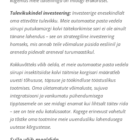
kogemus meie täiteliiniga on midagi erakordset.
Tulevikukindel investeering:
Investeerige enesekindlalt
oma ettevõtte tulevikku. Meie automaatse pasta vedela
siirupi putukamürgi kolvi täitekorkimise sari ei ole ainult
tänane lahendus – see on strateegiline investeering
homseks, mis annab teile võimaluse püsida eesliinil ja
areneda pidevalt areneval turumaastikul.
Kokkuvõtteks võib öelda, et meie automaatse pasta vedela
siirupi insektitsiidse kolvi täitmise korgisari määratleb
uuesti tõhususe, täpsuse ja töökindluse tööstuslikus
tootmises. Oma ületamatute võimaluste, sujuva
integratsiooni ja vankumatu pühendumisega
tipptasemele on see midagi enamat kui lihtsalt täitev rida
– see on teie edu katalüsaator. Kogege erinevust vahetult
ja tõstke oma tootmine meie uuendusliku lahendusega
uutesse kõrgustesse.
Sulle võib meeldida