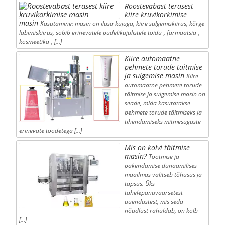
Roostevabast terasest
kiire kruvikorkimise
masin
Kasutamine: masin on ilusa kujuga, kiire sulgemiskiirus, kõrge
läbimiskiirus, sobib erinevatele pudelikujulistele toidu-, farmaatsia-,
kosmeetika-, […]
Kiire automaatne
pehmete torude täitmise
ja sulgemise masin
Kiire
automaatne pehmete torude
täitmise ja sulgemise masin on
seade, mida kasutatakse
pehmete torude täitmiseks ja
tihendamiseks mitmesuguste
erinevate toodetega […]
Mis on kolvi täitmise
masin?
Tootmise ja
pakendamise dünaamilises
maailmas valitseb tõhusus ja
täpsus. Üks
tähelepanuväärsetest
uuendustest, mis seda
nõudlust rahuldab, on kolb
[…]