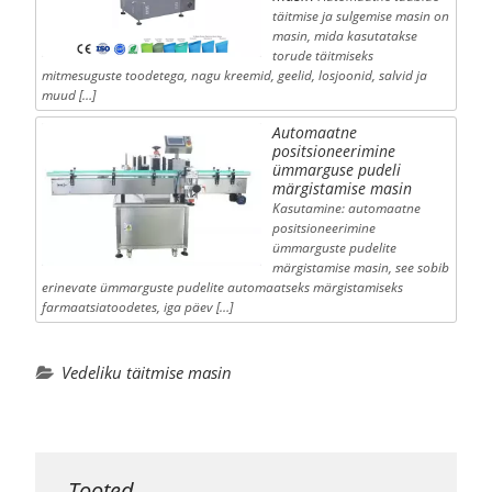
täitmise ja sulgemise masin on
masin, mida kasutatakse
torude täitmiseks
mitmesuguste toodetega, nagu kreemid, geelid, losjoonid, salvid ja
muud […]
Automaatne
positsioneerimine
ümmarguse pudeli
märgistamise masin
Kasutamine: automaatne
positsioneerimine
ümmarguste pudelite
märgistamise masin, see sobib
erinevate ümmarguste pudelite automaatseks märgistamiseks
farmaatsiatoodetes, iga päev […]
Vedeliku täitmise masin
Tooted