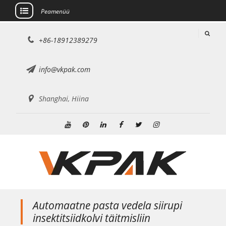
Peamenüü
Mine
+86-18912389279
sisu
juurde
info@vkpak.com
Shanghai, Hiina
Youtube
Pinterest
Linkedin
Facebook
Twitter
Instagram
Automaatne pasta vedela siirupi
insektitsiidkolvi täitmisliin