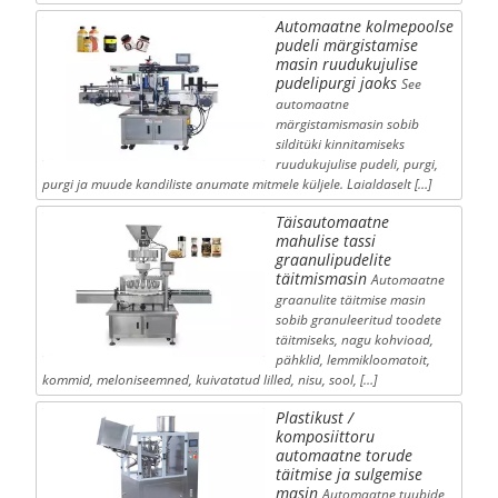
Automaatne kolmepoolse
pudeli märgistamise
masin ruudukujulise
pudelipurgi jaoks
See
automaatne
märgistamismasin sobib
silditüki kinnitamiseks
ruudukujulise pudeli, purgi,
purgi ja muude kandiliste anumate mitmele küljele. Laialdaselt […]
Täisautomaatne
mahulise tassi
graanulipudelite
täitmismasin
Automaatne
graanulite täitmise masin
sobib granuleeritud toodete
täitmiseks, nagu kohvioad,
pähklid, lemmikloomatoit,
kommid, meloniseemned, kuivatatud lilled, nisu, sool, […]
Plastikust /
komposiittoru
automaatne torude
täitmise ja sulgemise
masin
Automaatne tuubide