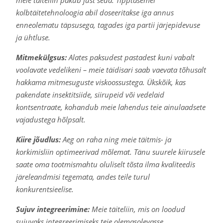
kolbtäitetehnoloogia abil doseeritakse iga annus
enneolematu täpsusega, tagades iga partii järjepidevuse
ja ühtluse.
Mitmekülgsus:
Alates paksudest pastadest kuni vabalt
voolavate vedelikeni – meie täidisari saab vaevata tõhusalt
hakkama mitmesuguste viskoossustega. Ükskõik, kas
pakendate insektitsiide, siirupeid või vedelaid
kontsentraate, kohandub meie lahendus teie ainulaadsete
vajadustega hõlpsalt.
Kiire jõudlus:
Aeg on raha ning meie täitmis- ja
korkimisliin optimeerivad mõlemat. Tänu suurele kiirusele
saate oma tootmismahtu oluliselt tõsta ilma kvaliteedis
järeleandmisi tegemata, andes teile turul
konkurentsieelise.
Sujuv integreerimine:
Meie täiteliin, mis on loodud
sujuvaks integreerimiseks teie olemasolevasse