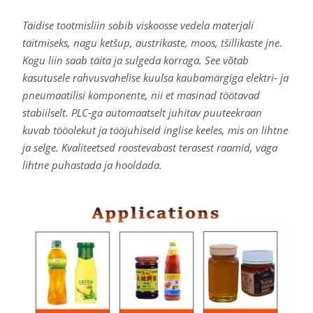
Täidise tootmisliin sobib viskoosse vedela materjali
täitmiseks, nagu ketšup, austrikaste, moos, tšillikaste jne.
Kogu liin saab täita ja sulgeda korraga. See võtab
kasutusele rahvusvahelise kuulsa kaubamärgiga elektri- ja
pneumaatilisi komponente, nii et masinad töötavad
stabiilselt. PLC-ga automaatselt juhitav puuteekraan
kuvab tööolekut ja tööjuhiseid inglise keeles, mis on lihtne
ja selge. Kvaliteetsed roostevabast terasest raamid, väga
lihtne puhastada ja hooldada.