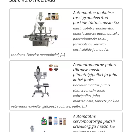
Automaatne mahulise
tassi granuleeritud
purkide täitmismasin
See
masin sobib granuleeritud
pulbriosakeste automaatseks
pakendamiseks toidu-,
farmaatsia-, keemia-,
pestitsiidide ja muudes
toodetes. Näiteks: maapähklid, […]
Poolautomaatne pulbri
täitmise masin
piimatalgipulbri ja jahu
kohvi jaoks
Poolautomaatne pulbri
täitmise masin sobib
kohvipulbri, jahu,
maitseainete, tahkete jookide,
veterinaarravimite, glükoosi, ravimite, pulbri […]
Automaatne
servomootoriga pudeli
kruvikorgiga masin
See
korkimismasin viitab