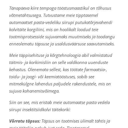
Tänapäeva kiire tempoga tööstusmaastikul on tõhusus
võtmetähtsusega. Tutvustame meie tipptasemel
automaatset pasta-vedeliku siirupi putukatõrjevahendi
kolvitäite korgiliini, mis on hoolikalt loodud teie
tootmisprotsesside sujuvamaks muutmiseks ja toodangu
enneolematu täpsuse ja usaldusväärsuse saavutamiseks.
Meie täppisehituse ja kõrgtehnoloogia abil valmistatud
täitmis- ja korkimisliin on selle valdkonna uuenduste
kehastus. Olenemata sellest, kas töötate farmaatsia-,
toidu- ja joogi- või keemiatööstuses, sobib see
mitmekülgne lahendus paljudele rakendustele, mis on
sujuva kohanemisvõimega.
Siin on see, mis eristab meie automaatse pasta vedela
siirupi insektitsiidkolvi täitekorki:
Võrratu täpsus:
Täpsus on tootmises ülimalt tähtis ja
meie täiteliin pakub just seda. Tipptasemel