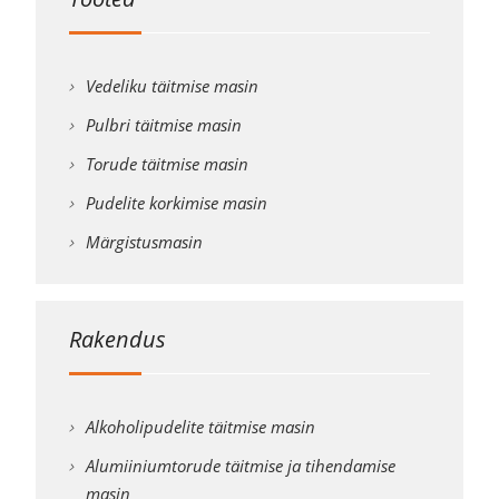
Vedeliku täitmise masin
Pulbri täitmise masin
Torude täitmise masin
Pudelite korkimise masin
Märgistusmasin
Rakendus
Alkoholipudelite täitmise masin
Alumiiniumtorude täitmise ja tihendamise
masin