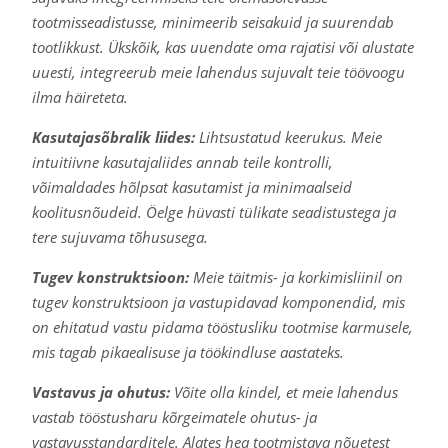
tootmisseadistusse, minimeerib seisakuid ja suurendab
tootlikkust. Ükskõik, kas uuendate oma rajatisi või alustate
uuesti, integreerub meie lahendus sujuvalt teie töövoogu
ilma häireteta.
Kasutajasõbralik liides:
Lihtsustatud keerukus. Meie
intuitiivne kasutajaliides annab teile kontrolli,
võimaldades hõlpsat kasutamist ja minimaalseid
koolitusnõudeid. Öelge hüvasti tülikate seadistustega ja
tere sujuvama tõhususega.
Tugev konstruktsioon:
Meie täitmis- ja korkimisliinil on
tugev konstruktsioon ja vastupidavad komponendid, mis
on ehitatud vastu pidama tööstusliku tootmise karmusele,
mis tagab pikaealisuse ja töökindluse aastateks.
Vastavus ja ohutus:
Võite olla kindel, et meie lahendus
vastab tööstusharu kõrgeimatele ohutus- ja
vastavusstandarditele. Alates hea tootmistava nõuetest