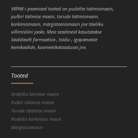
VKPAK-i peamised tooted on pudelite täitmismasin,
pulbri täitmise masin, torude täitmismasin,
korkimismasin, märgistamismasin jne täieliku
villimisliini jaoks. Meie seadmeid kasutatakse
laialdaselt farmaatsia-, toidu-, igapäevaste
kemikaalide, kosmeetikatööstuses jne.
Tooted
Vedeliku täitmise masin
Pulbri täitmise masin
Torude täitmise masin
Pudelite korkimise masin
Märgistusmasin