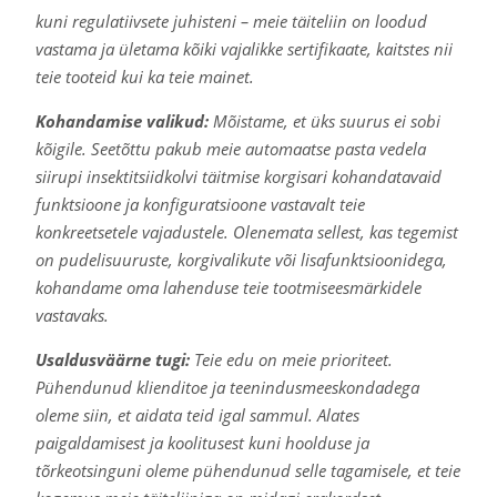
kuni regulatiivsete juhisteni – meie täiteliin on loodud
vastama ja ületama kõiki vajalikke sertifikaate, kaitstes nii
teie tooteid kui ka teie mainet.
Kohandamise valikud:
Mõistame, et üks suurus ei sobi
kõigile. Seetõttu pakub meie automaatse pasta vedela
siirupi insektitsiidkolvi täitmise korgisari kohandatavaid
funktsioone ja konfiguratsioone vastavalt teie
konkreetsetele vajadustele. Olenemata sellest, kas tegemist
on pudelisuuruste, korgivalikute või lisafunktsioonidega,
kohandame oma lahenduse teie tootmiseesmärkidele
vastavaks.
Usaldusväärne tugi:
Teie edu on meie prioriteet.
Pühendunud klienditoe ja teenindusmeeskondadega
oleme siin, et aidata teid igal sammul. Alates
paigaldamisest ja koolitusest kuni hoolduse ja
tõrkeotsinguni oleme pühendunud selle tagamisele, et teie