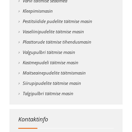
Värvi täitmise seadmed
Kleepimismasin
Pestitsiidide pudelite täitmise masin
Vaseliinipudelite täitmise masin
Plasttorude täitmise tihendusmasin
Valgupulbri täitmise masin
Kastmepudeli täitmise masin
Maitseainepudelite täitmismasin
Siirupipudelite täitmise masin
Talgipulbri täitmise masin
Kontaktinfo