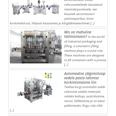
rahvusvahelisele täiustatud
masinakujundusele, see
kasutab servomootori
juhtimispiirikut, kiiret
korkimiskiirust, hõlpsat kasutamist ja kõrgläbilaskevõimet […]
Mis on mahuline
täitmismasin?
In the world
of industrial packaging and
filling, a volumetric filling
machine plays a crucial role.
These machines are designed
to fill containers with a precise
[…]
Automaatne jälgimistüüp
vedela pasta täitmise
korkimismasina liin
Täidise korgi tootmisliin sobib
viskoosse vedela materjali,
näiteks ketšupi, austrikastme,
moosi, tšillikastme ja nii edasi
pakkimiseks. Kogu rida võib
[…]