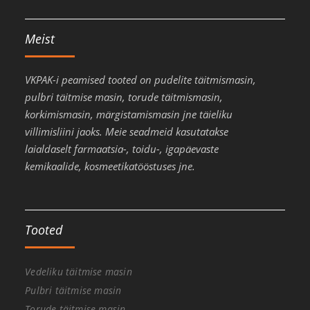
Meist
VKPAK-i peamised tooted on pudelite täitmismasin,
pulbri täitmise masin, torude täitmismasin,
korkimismasin, märgistamismasin jne täieliku
villimisliini jaoks. Meie seadmeid kasutatakse
laialdaselt farmaatsia-, toidu-, igapäevaste
kemikaalide, kosmeetikatööstuses jne.
Tooted
Vedeliku täitmise masin
Pulbri täitmise masin
Torude täitmise masin