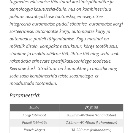
tuginedes välismaise täiustatud korkimispõhimõtte ja -
tehnoloogia kasutuselevõtule, mis on kombineeritud
paljude aastatepikkuse tootmiskogemusega. See
integreerib automaatse pudeli söötmise, automaatse korgi
sorteerimise, automaatse korgi, automaatse korgi ja
automaatse pudeli tühjendamise. Kogu masinal on
mõistlik disain, kompaktne struktuur, kõrge töötõhusus,
stabiilne ja usaldusväärne töö, lihtne töö ning seda saab
rakendada erinevate spetsifikatsioonidega toodetele.
Keeratav kork. Struktuur on kompaktne ja mõistlik ning
seda saab kombineerida teiste seadmetega, et
moodustada tootmisliin.
Parameetrid:
Mudel
VK-JX-00
Korgi läbimõõt
Φ22mm–Φ70mm (kohandatav)
Pudeli läbimõõt
Φ35mm–Φ140mm (kohandatav)
Pudeli kõrgus
38-200 mm (kohandatav)