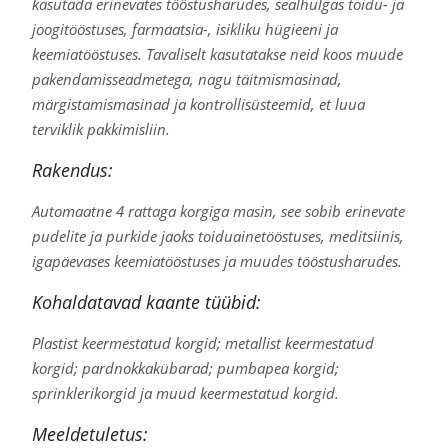
kasutada erinevates tööstusharudes, sealhulgas toidu- ja
joogitööstuses, farmaatsia-, isikliku hügieeni ja
keemiatööstuses. Tavaliselt kasutatakse neid koos muude
pakendamisseadmetega, nagu täitmismasinad,
märgistamismasinad ja kontrollisüsteemid, et luua
terviklik pakkimisliin.
Rakendus:
Automaatne 4 rattaga korgiga masin, see sobib erinevate
pudelite ja purkide jaoks toiduainetööstuses, meditsiinis,
igapäevases keemiatööstuses ja muudes tööstusharudes.
Kohaldatavad kaante tüübid:
Plastist keermestatud korgid; metallist keermestatud
korgid; pardnokkakübarad; pumbapea korgid;
sprinklerikorgid ja muud keermestatud korgid.
Meeldetuletus: