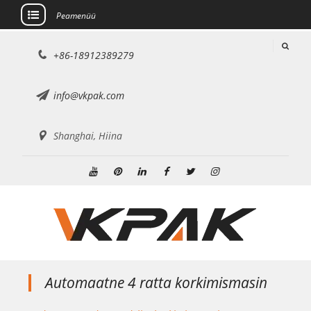
Peamenüü
Mine
+86-18912389279
sisu
juurde
info@vkpak.com
Shanghai, Hiina
Youtube
Pinterest
Linkedin
Facebook
Twitter
Instagram
Automaatne 4 ratta korkimismasin