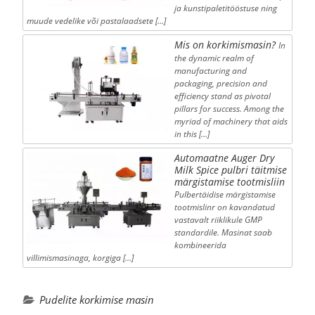
ja kunstipaletitööstuse ning
muude vedelike või pastalaadsete […]
Mis on korkimismasin?
In
the dynamic realm of
manufacturing and
packaging, precision and
efficiency stand as pivotal
pillars for success. Among the
myriad of machinery that aids
in this […]
Automaatne Auger Dry
Milk Spice pulbri täitmise
märgistamise tootmisliin
Pulbertäidise märgistamise
tootmislinr on kavandatud
vastavalt riiklikule GMP
standardile. Masinat saab
kombineerida
villimismasinaga, korgiga […]
Pudelite korkimise masin