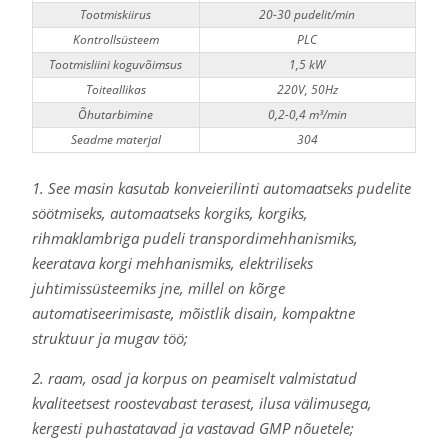
Tootmiskiirus
20-30 pudelit/min
Kontrollsüsteem
PLC
Tootmisliini koguvõimsus
1,5 kW
Toiteallikas
220V, 50Hz
Õhutarbimine
0,2-0,4 m³/min
Seadme materjal
304
1. See masin kasutab konveierilinti automaatseks pudelite
söötmiseks, automaatseks korgiks, korgiks,
rihmaklambriga pudeli transpordimehhanismiks,
keeratava korgi mehhanismiks, elektriliseks
juhtimissüsteemiks jne, millel on kõrge
automatiseerimisaste, mõistlik disain, kompaktne
struktuur ja mugav töö;
2. raam, osad ja korpus on peamiselt valmistatud
kvaliteetsest roostevabast terasest, ilusa välimusega,
kergesti puhastatavad ja vastavad GMP nõuetele;