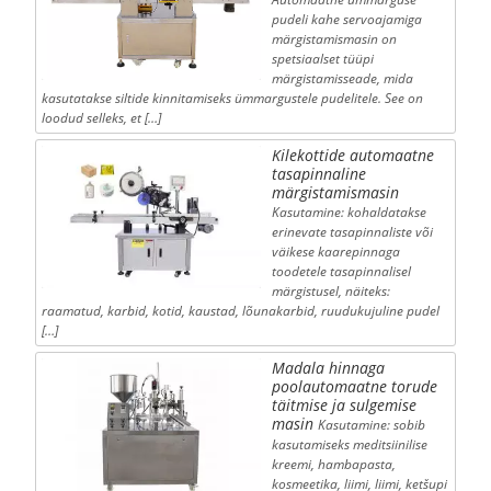
pudeli kahe servoajamiga
märgistamismasin on
spetsiaalset tüüpi
märgistamisseade, mida
kasutatakse siltide kinnitamiseks ümmargustele pudelitele. See on
loodud selleks, et […]
Kilekottide automaatne
tasapinnaline
märgistamismasin
Kasutamine: kohaldatakse
erinevate tasapinnaliste või
väikese kaarepinnaga
toodetele tasapinnalisel
märgistusel, näiteks:
raamatud, karbid, kotid, kaustad, lõunakarbid, ruudukujuline pudel
[…]
Madala hinnaga
poolautomaatne torude
täitmise ja sulgemise
masin
Kasutamine: sobib
kasutamiseks meditsiinilise
kreemi, hambapasta,
kosmeetika, liimi, liimi, ketšupi