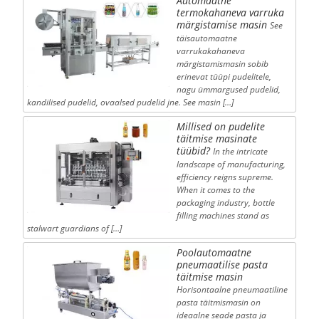
Automaatne
termokahaneva varruka
märgistamise masin
See
täisautomaatne
varrukakahaneva
märgistamismasin sobib
erinevat tüüpi pudelitele,
nagu ümmargused pudelid,
kandilised pudelid, ovaalsed pudelid jne. See masin […]
Millised on pudelite
täitmise masinate
tüübid?
In the intricate
landscape of manufacturing,
efficiency reigns supreme.
When it comes to the
packaging industry, bottle
filling machines stand as
stalwart guardians of […]
Poolautomaatne
pneumaatilise pasta
täitmise masin
Horisontaalne pneumaatiline
pasta täitmismasin on
ideaalne seade pasta ja