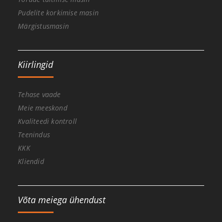
Pudelite korkimise masin
Märgistusmasin
Kiirlingid
Tehase vaade
Meie meeskond
Kvaliteedi kontroll
Teenindus
KKK
Kliendid
Võta meiega ühendust