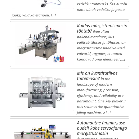
vedeliku täitmiseks. See ei sobi
mitte ainult vedeliku ja pasta
jaoks, vaid ka etanooli, […]
Kuidas märgistamismasin
töötab?
Keerulises
pakendimaailmas, kus
valitseb täpsus ja tõhusus, on
märgistamismasinad vaiksed
valvurid, tagades, et tooted
kannavad oma identiteeti […]
Mis on kvantitatiivne
täitemasin?
In the
landscape of modern
manufacturing, precision,
efficiency, and reliability are
paramount. One key player in
this realm is the quantitative
filling machine, a […]
Automaatne ümmarguse
pudeli kahe servoajamiga
märgistusmasin
Automaatne ümmarguse