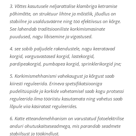
3. Võttes kasutusele neljarattalise klambriga ketramise
põhimõtte, on struktuur lihtne ja mõistlik, jõudlus on
stabiilne ja usaldusväärne ning töö efektiivsus on kõrge.
See lahendab traditsiooniliste korkimismasinate
puudused, nagu libisemine ja vigastused.
4. see sobib paljudele rakendustele, nagu keeratavad
korgid, vargusvastased korgid, lastekorgid,
pardipeakorgid, pumbapea korgid, sprinklerikorgid jne;
5. Korkimismehhanismi vahekaugust ja kõrgust saab
kiiresti reguleerida. Erineva spetsifikatsiooniga
pudelitüüpide ja korkide vahetamisel saab kogu protsessi
reguleerida ilma tööriistu kasutamata ning vahetus saab
lõpule viia käsiratast reguleerides.
6. Katte etteandemehhanism on varustatud fotoelektrilise
anduri ohutuskaitseseadmega, mis parandab seadmete
stabiilsust ja töökindlust.