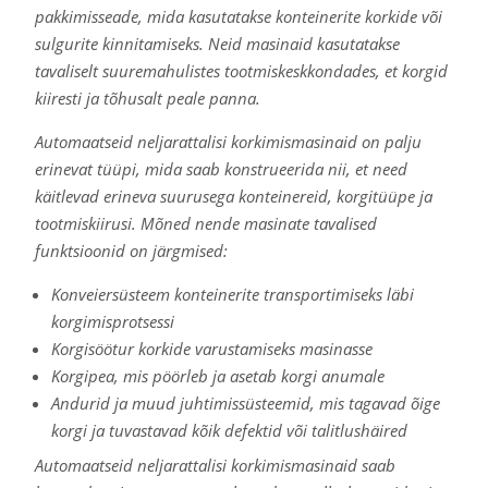
pakkimisseade, mida kasutatakse konteinerite korkide või
sulgurite kinnitamiseks. Neid masinaid kasutatakse
tavaliselt suuremahulistes tootmiskeskkondades, et korgid
kiiresti ja tõhusalt peale panna.
Automaatseid neljarattalisi korkimismasinaid on palju
erinevat tüüpi, mida saab konstrueerida nii, et need
käitlevad erineva suurusega konteinereid, korgitüüpe ja
tootmiskiirusi. Mõned nende masinate tavalised
funktsioonid on järgmised:
Konveiersüsteem konteinerite transportimiseks läbi
korgimisprotsessi
Korgisöötur korkide varustamiseks masinasse
Korgipea, mis pöörleb ja asetab korgi anumale
Andurid ja muud juhtimissüsteemid, mis tagavad õige
korgi ja tuvastavad kõik defektid või talitlushäired
Automaatseid neljarattalisi korkimismasinaid saab