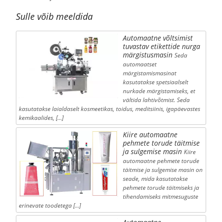
Sulle võib meeldida
Automaatne võltsimist
tuvastav etikettide nurga
märgistusmasin
Seda
automaatset
märgistamismasinat
kasutatakse spetsiaalselt
nurkade märgistamiseks, et
vältida lahtivõtmist. Seda
kasutatakse laialdaselt kosmeetikas, toidus, meditsiinis, igapäevastes
kemikaalides, […]
Kiire automaatne
pehmete torude täitmise
ja sulgemise masin
Kiire
automaatne pehmete torude
täitmise ja sulgemise masin on
seade, mida kasutatakse
pehmete torude täitmiseks ja
tihendamiseks mitmesuguste
erinevate toodetega […]