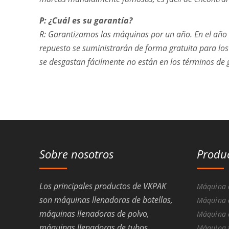
P: ¿Cuál es su garantía?
R: Garantizamos las máquinas por un año. En el año 
repuesto se suministrarán de forma gratuita para los 
se desgastan fácilmente no están en los términos de 
Sobre nosotros
Produ
Los principales productos de VKPAK
Máquina d
son máquinas llenadoras de botellas,
Máquina d
máquinas llenadoras de polvo,
Máquina d
máquinas llenadoras de tubos,
Máquina 