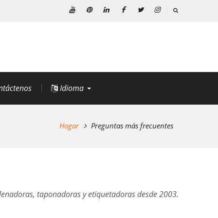
YouTube
Pinterest
LinkedIn
Facebook
Gorjeo
Instagram
ntáctenos
Idioma
Hogar
Preguntas más frecuentes
s llenadoras, taponadoras y etiquetadoras desde 2003.