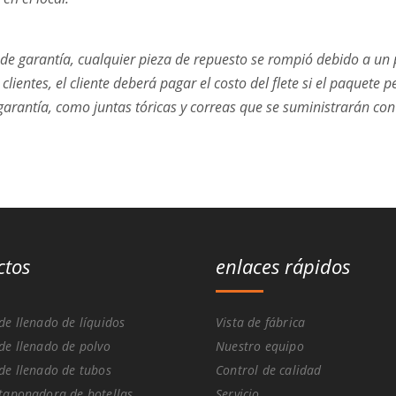
de garantía, cualquier pieza de repuesto se rompió debido a un 
clientes, el cliente deberá pagar el costo del flete si el paquet
garantía, como juntas tóricas y correas que se suministrarán co
ctos
enlaces rápidos
e llenado de líquidos
Vista de fábrica
e llenado de polvo
Nuestro equipo
e llenado de tubos
Control de calidad
taponadora de botellas
Servicio