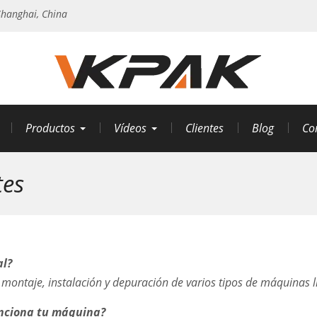
hanghai, China
Productos
Vídeos
Clientes
Blog
Co
tes
al?
ón, montaje, instalación y depuración de varios tipos de máquina
unciona tu máquina?