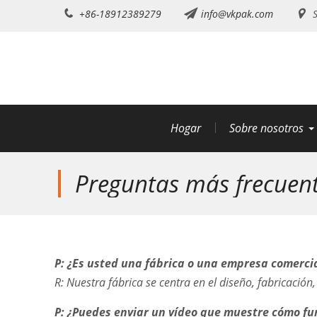
saltar
+86-18912389279
info@vkpak.com
S
al
contenido
Hogar
Sobre nosotros
Preguntas más frecuen
P: ¿Es usted una fábrica o una empresa comerci
R: Nuestra fábrica se centra en el diseño, fabricaci
P: ¿Puedes enviar un vídeo que muestre cómo f