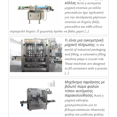
κόλλας
Αυτή η αυτόματη
μηχανή ετικετών με κόλλα
μπουκαλιών έχει σχεδιαστεί
για την επισήμανση χάρτινων
ετικετών σε δοχεία, βάζα,
μπουκάλια και κάθε είδους
στρογγυλό δοχείο. Ο χειριστής πρέπει να βάλει χαρτί […]
Τι είναι μια ογκομετρική
μηχανή πλήρωσης;
In the
world of industrial packaging
and filling, a volumetric filling
machine plays a crucial role.
These machines are designed
to fill containers with a precise
[…]
Μηχάνημα σφράγισης με
βιδωτό πώμα φιαλών
τύπου αυτόματης
παρακολούθησης
Αυτή η
μηχανή κάλυψης
χρησιμοποιείται για το
βίδωμα καπακιών πλαστικής
φιάλης και γυάλινης φιάλης.