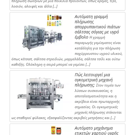
πλήρωση σωλήνων με μια ποικιλία προϊόντων, όπως κρέμες, τζελ,
λοσιόν, αλοιφές και άλλα […]
Αυτόματη γραμμή
πλήρωσης
απορρυπαντικού πιάτων
σάλτσας σόγιας με υγρό
έμβολο
Η γραμμή
παραγωγής γεμίσματος είναι
κατάλληλη για την πλήρωση
παχύρρευστου υγρού υλικού,
όπως κέτσαπ, σάλτσα στρειδιών, μαρμελάδα, σάλτσα τσίλι και ούτω
καθεξής. Ολόκληρη η σειρά μπορεί να γεμίσει […]
Πώς λειτουργεί μια
ογκομετρική μηχανή
πλήρωσης;
Στον τομέα των
λύσεων συσκευασίας, η
αποτελεσματικότητα και η
ακρίβεια είναι πρωταρχικής
σημασίας. Οι ογκομετρικές
μηχανές πλήρωσης στέκονται
ως σταθεροί φύλακες, εξασφαλίζοντας ακριβείς μετρήσεις και […]
Αυτόματο μηχάνημα
ετικετών χαρτιού υγρής