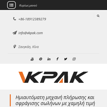
Κυρίως μενού
Μετάβαση
+86-18912389279
στο
περιεχόμενο
info@vkpak.com
Σανγκάη, Κίνα
Youtube
Pinterest
Linkedin
Facebook
Κελάδημα
Ίνσταγκραμ
Ημιαυτόματη μηχανή πλήρωσης και
σφράγισης σωλήνων με χαμηλή τιμή