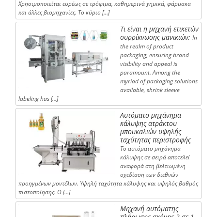
Χρησιμοποιείται ευρέως σε τρόφιμα, καθημερινά χημικά, φάρμακα
και άλλες βιομηχανίες. Το κύριο […]
Τι είναι η μηχανή ετικετών
συρρίκνωσης μανικιών;
In
the realm of product
packaging, ensuring brand
visibility and appeal is
paramount. Among the
myriad of packaging solutions
available, shrink sleeve
labeling has […]
Αυτόματο μηχάνημα
κάλυψης ατράκτου
μπουκαλιών υψηλής
ταχύτητας περιστροφής
Το αυτόματο μηχάνημα
κάλυψης σε σειρά αποτελεί
αναφορά στη βελτιωμένη
σχεδίαση των διεθνών
προηγμένων μοντέλων. Υψηλή ταχύτητα κάλυψης και υψηλός βαθμός
πιστοποίησης. Ο […]
Μηχανή αυτόματης
πλήρωσης σκόνης 2 σε 1