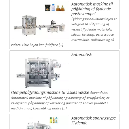
Automatisk maskine til
påfyldning af flydende
pastastempel
Fyldningsproduktionslinjen er
velegnet til påfyldning af
viskøst flydende materiale,
såsom ketchup, østerssauce,
marmelade, chilisauce og så
videre. Hele linjen kan fuldføre […]
Automatisk
stempelpåfyldningsmaskine til viskøs væske
Anvendelse:
Automatisk maskine til påfyldning og dækning af sirupflasker, er
velegnet til påfyldning af væsker og pastaer af enhver fluiditet i
medicin, mad, kosmetik og andre […]
Automatisk sporingstype
Flydende