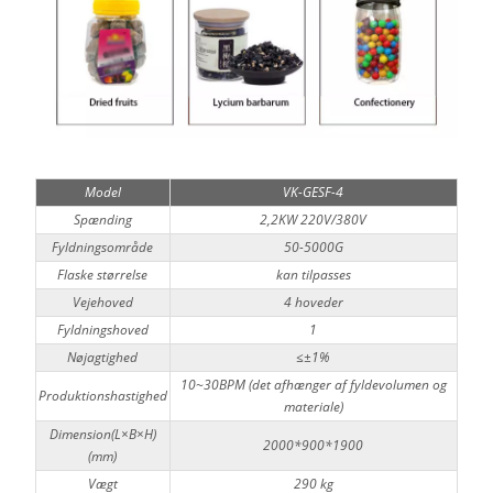
Model
VK-GESF-4
Spænding
2,2KW 220V/380V
Fyldningsområde
50-5000G
Flaske størrelse
kan tilpasses
Vejehoved
4 hoveder
Fyldningshoved
1
Nøjagtighed
≤±1%
10~30BPM (det afhænger af fyldevolumen og
Produktionshastighed
materiale)
Dimension(L×B×H)
2000*900*1900
(mm)
Vægt
290 kg