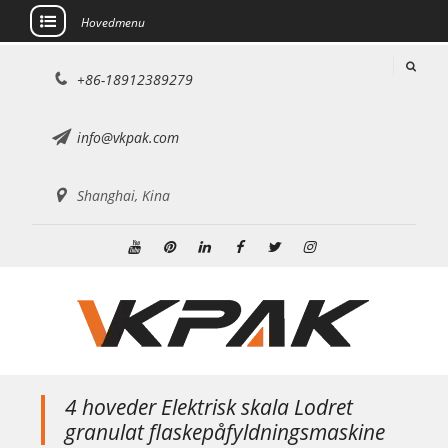
Hovedmenu
Gå
+86-18912389279
til
indhold
info@vkpak.com
Shanghai, Kina
Youtube
Pinterest
Linkedin
Facebook
Twitter
Instagram
4 hoveder Elektrisk skala Lodret
granulat flaskepåfyldningsmaskine