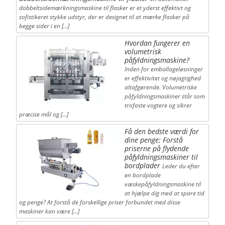
dobbeltsidemærkningsmaskine til flasker er et yderst effektivt og
sofistikeret stykke udstyr, der er designet til at mærke flasker på
begge sider i en […]
Hvordan fungerer en
volumetrisk
påfyldningsmaskine?
Inden for emballageløsninger
er effektivitet og nøjagtighed
altafgørende. Volumetriske
påfyldningsmaskiner står som
trofaste vogtere og sikrer
præcise mål og […]
Få den bedste værdi for
dine penge: Forstå
priserne på flydende
påfyldningsmaskiner til
bordplader
Leder du efter
en bordplade
væskepåfyldningsmaskine til
at hjælpe dig med at spare tid
og penge? At forstå de forskellige priser forbundet med disse
maskiner kan være […]