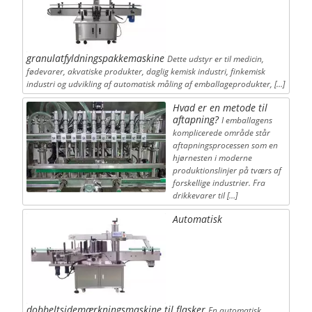
granulatfyldningspakkemaskine
Dette udstyr er til medicin,
fødevarer, akvatiske produkter, daglig kemisk industri, finkemisk
industri og udvikling af automatisk måling af emballageprodukter, […]
Hvad er en metode til
aftapning?
I emballagens
komplicerede område står
aftapningsprocessen som en
hjørnesten i moderne
produktionslinjer på tværs af
forskellige industrier. Fra
drikkevarer til […]
Automatisk
dobbeltsidemærkningsmaskine til flasker
En automatisk