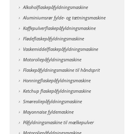
Alkoholflaskepåfyldningsmaskine
Aluminiumsrør fylde- og tætningsmaskine
Kaffepulverflaskepåfyldningsmaskine
Flødeflaskepåfyldningsmaskine
Vaskemiddelflaskepåfyldningsmaskine
Motoroliepåfyldningsmaskine
Flaskepåfyldningsmaskine til håndsprit
Honningflaskepåfyldningsmaskine
Ketchup flaskepåfyldningsmaskine
Smøreoliepåfyldningsmaskine
Mayonnaise fyldemaskine
Påfyldningsmaskine til mælkepulver
Motoroliepåfyldningsmaskine