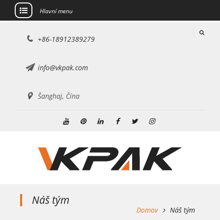
Hlavní menu
Přejít
+86-18912389279
na
obsah
info@vkpak.com
Šanghaj, Čína
Youtube
Pinterest
Linkedin
Facebook
Cvrlikání
Instagram
Náš tým
Domov
Náš tým