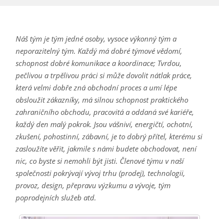
Náš tým je tým jedné osoby, vysoce výkonný tým a
neporazitelný tým. Každý má dobré týmové vědomí,
schopnost dobré komunikace a koordinace; Tvrdou,
pečlivou a trpělivou práci si může dovolit nátlak práce,
která velmi dobře zná obchodní proces a umí lépe
obsloužit zákazníky, má silnou schopnost praktického
zahraničního obchodu, pracovitá a oddaná své kariéře,
každý den malý pokrok. Jsou vášniví, energičtí, ochotní,
zkušení, pohostinní, zábavní, je to dobrý přítel, kterému si
zasloužíte věřit, jakmile s námi budete obchodovat, není
nic, co byste si nemohli být jisti. Členové týmu v naší
společnosti pokrývají vývoj trhu (prodej), technologii,
provoz, design, přepravu výzkumu a vývoje, tým
poprodejních služeb atd.