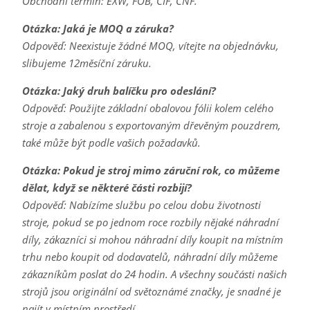
Obchodní termín: EXW, FOB, CIF, CNF.
Otázka: Jaká je MOQ a záruka?
Odpověď: Neexistuje žádné MOQ, vítejte na objednávku,
slibujeme 12měsíční záruku.
Otázka: Jaký druh balíčku pro odeslání?
Odpověď: Použijte základní obalovou fólii kolem celého
stroje a zabalenou s exportovaným dřevěným pouzdrem,
také může být podle vašich požadavků.
Otázka: Pokud je stroj mimo záruční rok, co můžeme
dělat, když se některé části rozbijí?
Odpověď: Nabízíme službu po celou dobu životnosti
stroje, pokud se po jednom roce rozbily nějaké náhradní
díly, zákazníci si mohou náhradní díly koupit na místním
trhu nebo koupit od dodavatelů, náhradní díly můžeme
zákazníkům poslat do 24 hodin. A všechny součásti našich
strojů jsou originální od světoznámé značky, je snadné je
najít v místním prostředí.