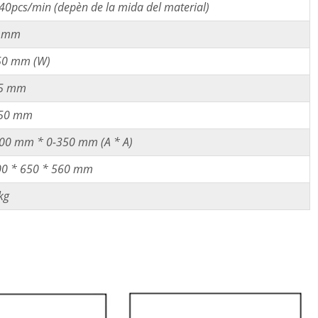
40pcs/min (depèn de la mida del material)
1 mm
50 mm (W)
5 mm
50 mm
00 mm * 0-350 mm (A * A)
0 * 650 * 560 mm
kg