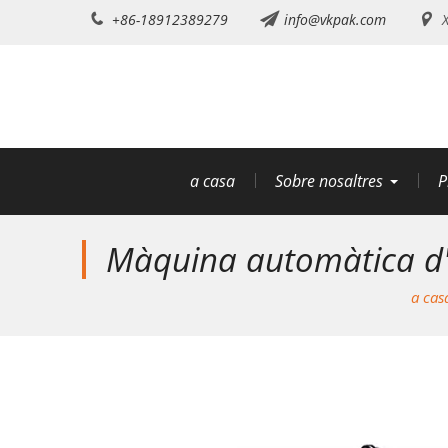
Saltar
+86-18912389279
info@vkpak.com
X
al
contingut
a casa
Sobre nosaltres
P
Màquina automàtica d'et
a cas