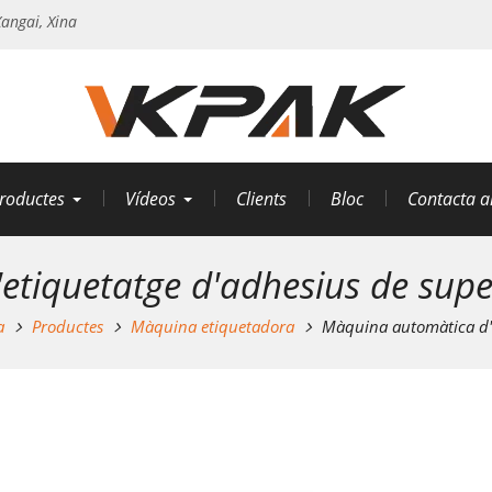
angai, Xina
roductes
Vídeos
Clients
Bloc
Contacta a
iquetatge d'adhesius de superf
a
Productes
Màquina etiquetadora
Màquina automàtica d'et