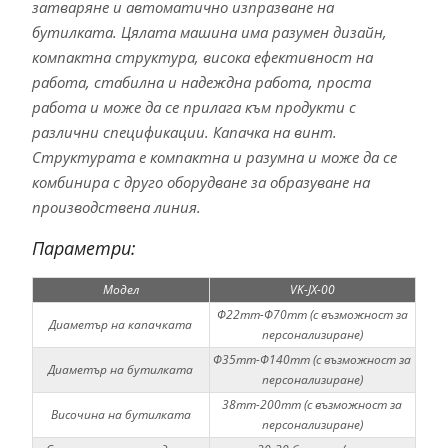
затваряне и автоматично изпразване на
бутилката. Цялата машина има разумен дизайн,
компактна структура, висока ефективност на
работа, стабилна и надеждна работа, проста
работа и може да се прилага към продукти с
различни спецификации. Капачка на винт.
Структурата е компактна и разумна и може да се
комбинира с друго оборудване за образуване на
производствена линия.
Параметри:
Модел
VK-JX-00
Φ22mm-Φ70mm (с възможност за
Диаметър на капачката
персонализиране)
Φ35mm-Φ140mm (с възможност за
Диаметър на бутилката
персонализиране)
38mm-200mm (с възможност за
Височина на бутилката
персонализиране)