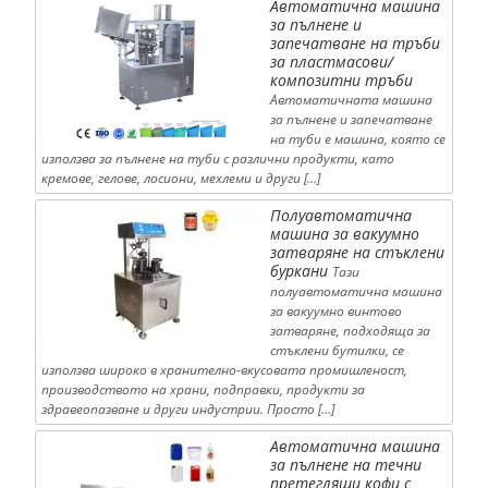
Автоматична машина
за пълнене и
запечатване на тръби
за пластмасови/
композитни тръби
Автоматичната машина
за пълнене и запечатване
на туби е машина, която се
използва за пълнене на туби с различни продукти, като
кремове, гелове, лосиони, мехлеми и други […]
Полуавтоматична
машина за вакуумно
затваряне на стъклени
буркани
Тази
полуавтоматична машина
за вакуумно винтово
затваряне, подходяща за
стъклени бутилки, се
използва широко в хранително-вкусовата промишленост,
производството на храни, подправки, продукти за
здравеопазване и други индустрии. Просто […]
Автоматична машина
за пълнене на течни
претеглящи кофи с