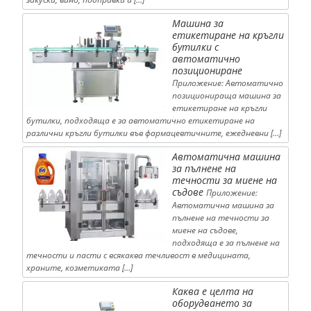
Машина за
етикетиране на кръгли
бутилки с
автоматично
позициониране
Приложение: Автоматично
позиционираща машина за
етикетиране на кръгли
бутилки, подходяща е за автоматично етикетиране на
различни кръгли бутилки във фармацевтичните, ежедневни […]
Автоматична машина
за пълнене на
течности за миене на
съдове
Приложение:
Автоматична машина за
пълнене на течности за
миене на съдове,
подходяща е за пълнене на
течности и пасти с всякаква течливост в медицината,
храните, козметиката […]
Каква е целта на
оборудването за