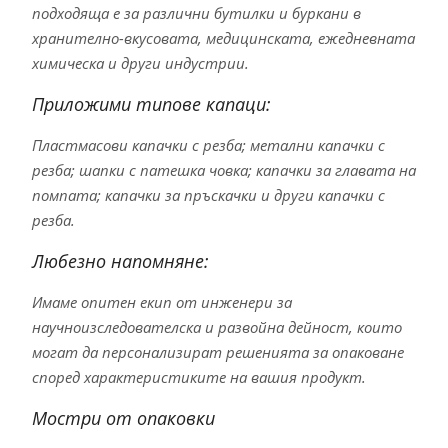
подходяща е за различни бутилки и буркани в
хранително-вкусовата, медицинската, ежедневната
химическа и други индустрии.
Приложими типове капаци:
Пластмасови капачки с резба; метални капачки с
резба; шапки с патешка човка; капачки за главата на
помпата; капачки за пръскачки и други капачки с
резба.
Любезно напомняне:
Имаме опитен екип от инженери за
научноизследователска и развойна дейност, които
могат да персонализират решенията за опаковане
според характеристиките на вашия продукт.
Мостри от опаковки