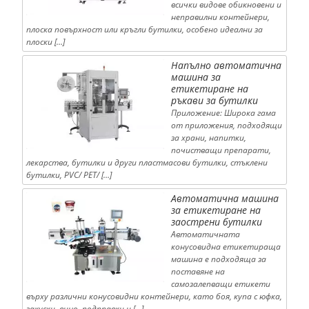
всички видове обикновени и
неправилни контейнери,
плоска повърхност или кръгли бутилки, особено идеални за
плоски […]
Напълно автоматична
машина за
етикетиране на
ръкави за бутилки
Приложение: Широка гама
от приложения, подходящи
за храни, напитки,
почистващи препарати,
лекарства, бутилки и други пластмасови бутилки, стъклени
бутилки, PVC/ PET/ […]
Автоматична машина
за етикетиране на
заострени бутилки
Автоматичната
конусовидна етикетираща
машина е подходяща за
поставяне на
самозалепващи етикети
върху различни конусовидни контейнери, като боя, купа с юфка,
закуски, вино, подправки и […]