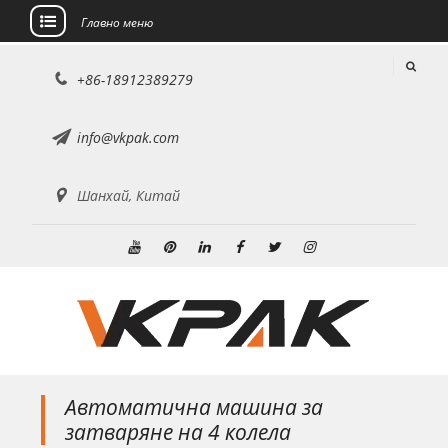
Главно меню
Преминете
+86-18912389279
към
съдържанието
info@vkpak.com
Шанхай, Китай
Youtube
Pinterest
Linkedin
Facebook
Twitter
Instagram
Автоматична машина за
затваряне на 4 колела