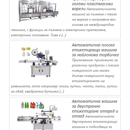
големи пластмасови
варели
Автоматичната
машина за пълнене с тегло
на варела е направена въз
основа на международна
техника, с функции за пълнене и електронно претегляне,
електронно показване. Това е […]
Автоматична плоска
етикетираща машина
за найлонова торбичка
Приложение: приложимо за
различни продукти с плоска
повърхност или малка
дъгова повърхност върху
етикетирането на
равнината, като например: книги, кутии, чанти, папки, кутии
за обяд, квадратна бутилка […]
Автоматична машина
за двустранно
етикетиране отпред и
отзад
Автоматичната
двустранно етикетираща
машина е подходяща за