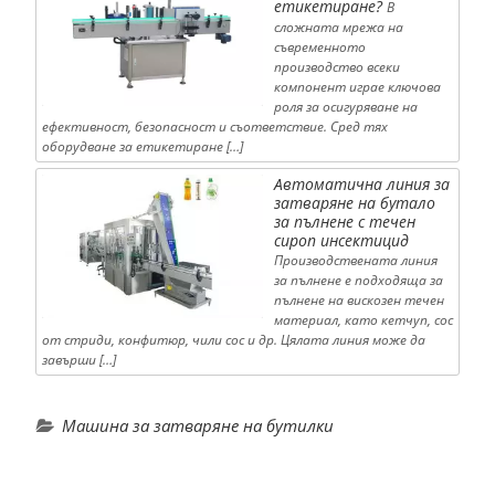
етикетиране?
В
сложната мрежа на
съвременното
производство всеки
компонент играе ключова
роля за осигуряване на
ефективност, безопасност и съответствие. Сред тях
оборудване за етикетиране […]
Автоматична линия за
затваряне на бутало
за пълнене с течен
сироп инсектицид
Производствената линия
за пълнене е подходяща за
пълнене на вискозен течен
материал, като кетчуп, сос
от стриди, конфитюр, чили сос и др. Цялата линия може да
завърши […]
Машина за затваряне на бутилки