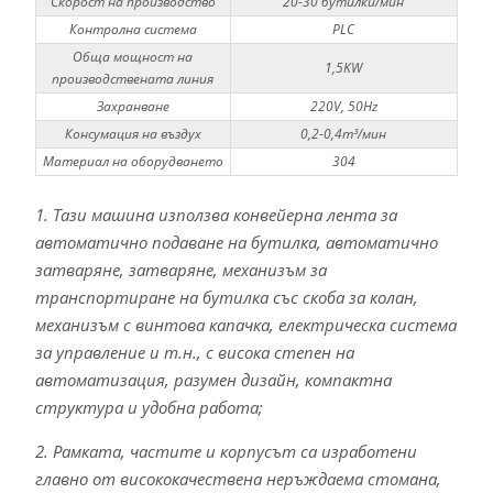
Скорост на производство
20-30 бутилки/мин
Контролна система
PLC
Обща мощност на
1,5KW
производствената линия
Захранване
220V, 50Hz
Консумация на въздух
0,2-0,4m³/мин
Материал на оборудването
304
1. Тази машина използва конвейерна лента за
автоматично подаване на бутилка, автоматично
затваряне, затваряне, механизъм за
транспортиране на бутилка със скоба за колан,
механизъм с винтова капачка, електрическа система
за управление и т.н., с висока степен на
автоматизация, разумен дизайн, компактна
структура и удобна работа;
2. Рамката, частите и корпусът са изработени
главно от висококачествена неръждаема стомана,