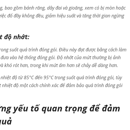
ng, bao gồm bánh răng, dây đai và gioăng, xem có bị mòn hoặc
iệc đổ đầy không đều, giảm hiệu suất và tăng thời gian ngừng
t độ nhớt:
trong suốt quá trình đóng gói. Điều này đạt được bằng cách làm
i đưa vào hệ thống đóng gói. Độ nhớt của mứt thường bị ảnh
à khó rót hơn, trong khi mứt ấm hơn sẽ chảy dễ dàng hơn.
hiệt độ từ 85°C đến 95°C trong suốt quá trình đóng gói, tùy
át nhiệt độ một cách chính xác để đảm bảo quá trình đóng gói
hững yếu tố quan trọng để đảm
quả