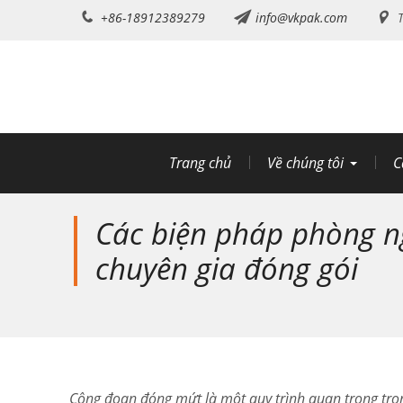
Chuyển
+86-18912389279
info@vkpak.com
T
đến
nội
dung
Trang chủ
Về chúng tôi
C
Các biện pháp phòng n
chuyên gia đóng gói
Công đoạn đóng mứt là một quy trình quan trọng tron