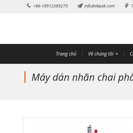
Chuyển
+86-18912389279
info@vkpak.com
T
đến
nội
dung
Trang chủ
Về chúng tôi
C
Máy dán nhãn chai phẳ