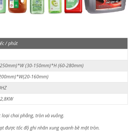
ếc / phút
0-250mm)*W (30-150mm)*H (60-280mm)
-200mm)*W(20-160mm)
0HZ
 2,8KW
loại chai phẳng, tròn và vuông.
đạt được tốc độ ghi nhãn xung quanh bề mặt tròn.