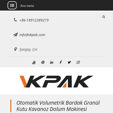
Ana menü
İçeriğe
+86-18912389279
atla
info@vkpak.com
Şangay, Çin
Youtube
Pinterest'te
LinkedIn
Facebook
heyecan
instagram
Otomatik Volumetrik Bardak Granül
Kutu Kavanoz Dolum Makinesi