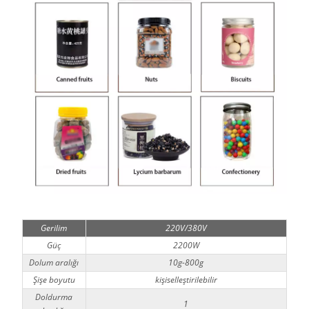
Gerilim
220V/380V
Güç
2200W
Dolum aralığı
10g-800g
Şişe boyutu
kişiselleştirilebilir
Doldurma
1