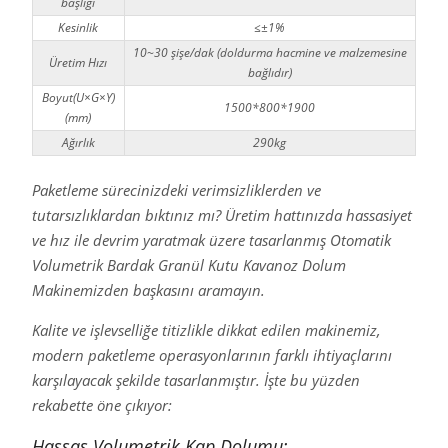
başlığı
Kesinlik
≤±1%
10~30 şişe/dak (doldurma hacmine ve malzemesine
Üretim Hızı
bağlıdır)
Boyut(U×G×Y)
1500*800*1900
(mm)
Ağırlık
290kg
Paketleme sürecinizdeki verimsizliklerden ve
tutarsızlıklardan bıktınız mı? Üretim hattınızda hassasiyet
ve hız ile devrim yaratmak üzere tasarlanmış Otomatik
Volumetrik Bardak Granül Kutu Kavanoz Dolum
Makinemizden başkasını aramayın.
Kalite ve işlevselliğe titizlikle dikkat edilen makinemiz,
modern paketleme operasyonlarının farklı ihtiyaçlarını
karşılayacak şekilde tasarlanmıştır. İşte bu yüzden
rekabette öne çıkıyor:
Hassas Volumetrik Kap Dolumu: