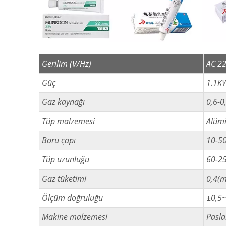
Gerilim (V/Hz)
AC 2
Güç
1.1K
Gaz kaynağı
0,6-0
Tüp malzemesi
Alümi
Boru çapı
10-50
Tüp uzunluğu
60-25
Gaz tüketimi
0,4(m
Ölçüm doğruluğu
±0,5
Makine malzemesi
Pasla