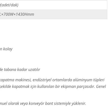
(adet/dak)
0L×700W×1430Hmm
in kolay
de tabana kadar uzatılır
kapatma makinesi, endüstriyel ortamlarda alüminyum tüpleri
şekilde kapatmak için kullanılan bir ekipman parçasıdır. Genel
l olarak veya konveyör bant sistemiyle yüklenir.