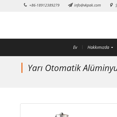
İçeriğe
+86-18912389279
info@vkpak.com
Ş
atla
Ev
Hakkımızda
Yarı Otomatik Alümin