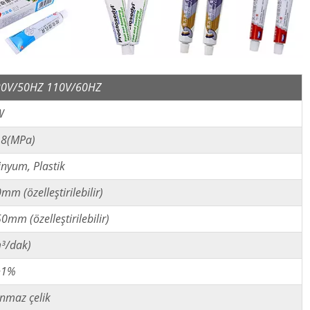
20V/50HZ 110V/60HZ
W
,8(MPa)
nyum, Plastik
mm (özelleştirilebilir)
0mm (özelleştirilebilir)
³/dak)
~1%
nmaz çelik