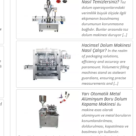
Nasıl Temizlersiniz?
Toz
dolum operasyonlarındaki
verimlilik büyük ölçüde ilgili
ekipmanın bozulmamış
durumunun korunmasına
e
bağlıdır. Bunlar arasında toz
dolum makinesi duruyor […]
Hacimsel Dolum Makinesi
Nasıl Çalışır?
In the realm
of packaging solutions,
m
efficiency and accuracy are
i
paramount. Volumetric filling
machines stand as stalwart
guardians, ensuring precise
measurements and […]
Yarı Otomatik Metal
Alüminyum Boru Dolum
l
Kapama Makinesi
Bu
makine esas olarak
alüminyum ve metal boruların
konumlandırılması,
doldurulması, kapatılması ve
basılması için kullanılır.