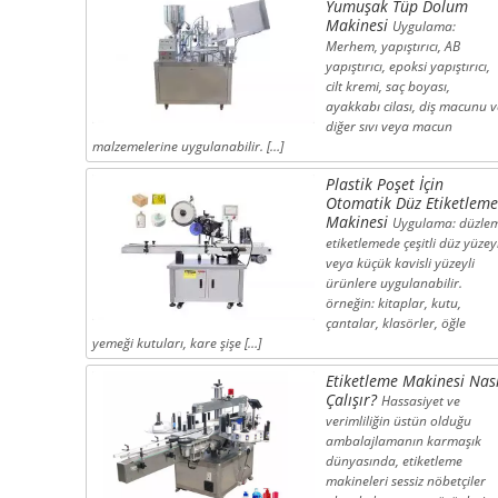
Yumuşak Tüp Dolum
Makinesi
Uygulama:
Merhem, yapıştırıcı, AB
yapıştırıcı, epoksi yapıştırıcı,
cilt kremi, saç boyası,
ayakkabı cilası, diş macunu v
diğer sıvı veya macun
malzemelerine uygulanabilir. […]
Plastik Poşet İçin
Otomatik Düz Etiketleme
Makinesi
Uygulama: düzle
etiketlemede çeşitli düz yüzeyl
veya küçük kavisli yüzeyli
ürünlere uygulanabilir.
örneğin: kitaplar, kutu,
çantalar, klasörler, öğle
yemeği kutuları, kare şişe […]
Etiketleme Makinesi Nası
Çalışır?
Hassasiyet ve
verimliliğin üstün olduğu
ambalajlamanın karmaşık
dünyasında, etiketleme
makineleri sessiz nöbetçiler