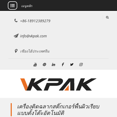
เมนูหลัก
ข้าม
+86-18912389279
ไป
ที่
เนื้อหา
info@vkpak.com
เซียงไฮ้ประเทศจีน
ยู
พิน
ลิงค์
เฟส
ทวิ
อิน
ทูป
เท
ดิน
บุ๊ค
ต
ส
อเรสต์
เตอร์
ตา
แกรม
เครื่องติดฉลากสติ๊กเกอร์พื้นผิวเรียบ
แบบตั้งโต๊ะอัตโนมัติ