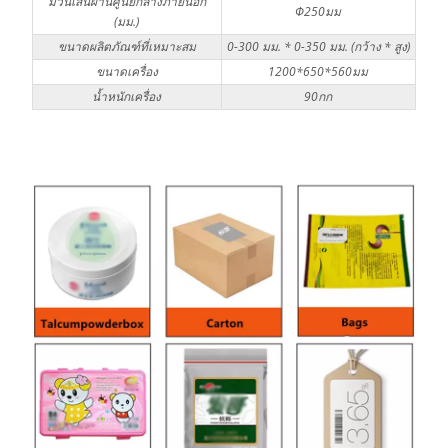
ม้วนเส้นผ่านศูนย์กลางภายนอก
Φ250มม
(มม.)
ขนาดผลิตภัณฑ์ที่เหมาะสม
0-300 มม. * 0-350 มม. (กว้าง * สูง)
ขนาดเครื่อง
1200*650*560มม
น้ำหนักเครื่อง
90กก