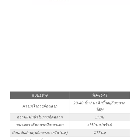
แบบอย่าง
วีเค-TL-FT
20-40 ชิ้น / นาที (ขึ้นอยู่กับขนาด
ความเร็วการติดฉลาก
วัสดุ)
ความแม่นยำในการติดฉลาก
±1มม
ขนาดการติดฉลากที่เหมาะสม
≤150มม.(กว้าง)
ม้วนเส้นผ่านศูนย์กลางภายใน (มม.)
Φ75มม