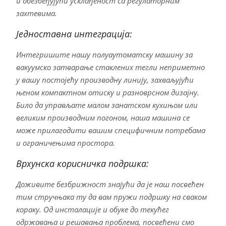
и обезбеђујући усклађеност са регулаторним
захтевима.
Једноставна интеграција:
Интегришите нашу полуаутоматску машину за
вакуумско затварање стаклених тегли неприметно
у вашу постојећу производну линију, захваљујући
њеном компактном отиску и разноврсном дизајну.
Било да управљате малом занатском кухињом или
великим производним погоном, наша машина се
може прилагодити вашим специфичним потребама
и ограничењима простора.
Врхунска корисничка подршка:
Доживите безбрижност знајући да је наш посвећен
тим стручњака ту да вам пружи подршку на сваком
кораку. Од инсталације и обуке до текућег
одржавања и решавања проблема, посвећени смо