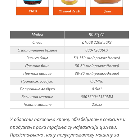
Модел
ВК-ВЦ-СА
Снага
≤100В 220В 50ХЗ
Ограничавање брзине
800-1200БПХ
Висина боце
50-150 мм (прилагодљиво)
Пречник боце
30-80 мм (прилагодљиво)
Пречник капице
30-80 мм (прилагодљиво)
Притисак ваздуха
0.8МПа
Потрошња ваздуха
0.5М³
Величина машине
600*600*1350ММ
Тежина машине
250кг
У области паковања хране, обезбеђивање свежине и
продужење рока трајања су најважнији циљеви.
Представљамо нашу полуаутоматску машину за