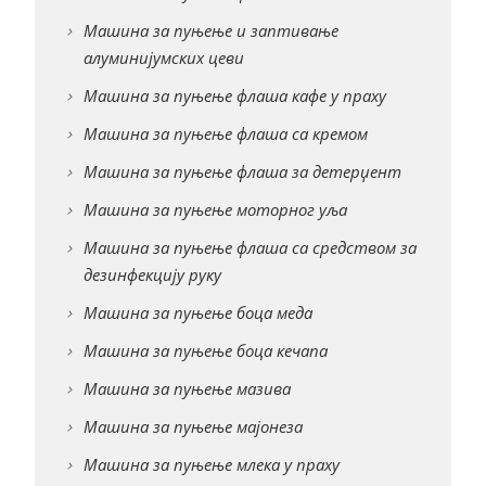
Машина за пуњење и заптивање
алуминијумских цеви
Машина за пуњење флаша кафе у праху
Машина за пуњење флаша са кремом
Машина за пуњење флаша за детерџент
Машина за пуњење моторног уља
Машина за пуњење флаша са средством за
дезинфекцију руку
Машина за пуњење боца меда
Машина за пуњење боца кечапа
Машина за пуњење мазива
Машина за пуњење мајонеза
Машина за пуњење млека у праху