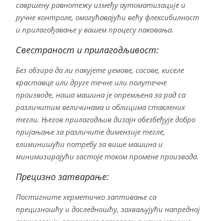
савршену равнотежу између аутоматизације и
ручне контроле, омогућавајући већу флексибилност
и прилагођавање у вашем процесу паковања.
Свестраност и прилагодљивост:
Без обзира да ли пакујете џемове, сосове, киселе
краставце или друге течне или полутечне
производе, наша машина је опремљена за рад са
различитим величинама и облицима стаклених
тегли. Његов прилагодљив дизајн обезбеђује добро
пријањање за различите димензије тегле,
елиминишући потребу за више машина и
минимизирајући застоје током промене производа.
Прецизно затварање:
Постигните херметичко заптивање са
прецизношћу и доследношћу, захваљујући напредној