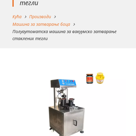
тегли
Кућа
Производи
Машина за затварање боца
Полуаутоматска машина за вакуумско затварање
стаклених тегли