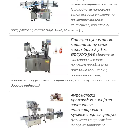
за етикетирање са конусом
је погодна за наношење
самолепљивих етикета на
различите коничне
контејнере, као што су
боја, резанци, грицкалице, вино, зачини и […]
Потпуно аутоматска
машина за пуњење
малих боца 2 у 1 за
етарско уље
Машина за
затварање течним
пуњењем погодна је за
паковање капи за очи,
оралне течности,
напитака и других течних производа, који могу аутоматски да
доврше радње […]
Аутоматска
производна линија за
заптивање
етикетирања за
пуњење боца за грануле
Аутоматска производна
линија за заптивање