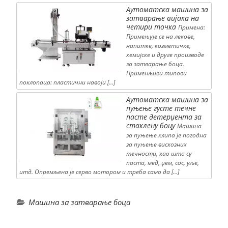
Аутоматска машина за
затварање вијака на
четири точка
Примена:
Примењује се на лекове,
напитке, козметичке,
хемијске и друге производе
за затварање боца.
Применљиви типови
поклопаца: пластични навоји […]
Аутоматска машина за
пуњење густе течне
пасте детерџента за
стаклену боцу
Машина
за пуњење клипа је погодна
за пуњење вискозних
течности, као што су
паста, мед, џем, сос, уље,
итд. Опремљена је серво мотором и треба само да […]
Машина за затварање боца