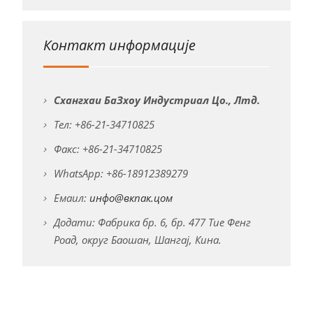
Контакт информације
Схангхаи БаЗхоу Индустриал Цо., Лтд.
Тел: +86-21-34710825
Факс: +86-21-34710825
WhatsApp: +86-18912389279
Емаил:
инфо@вкпак.цом
Додати: Фабрика бр. 6, бр. 477 Тие Фенг
Роад, округ Баошан, Шангај, Кина.