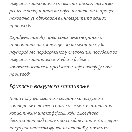
вакуумско затварање стаклених тегли, врхунско
решење дизајнирано да поједностави ваш процес
паковања уз одржавање интегритета ваших
производа.
Израђена помоћу прецизног инжењеринга и
иновативне технологије, наша машина нуди
неупоредиве перформансе у стакленим посудама за
вакуумско заптивање. Хајдемо дубље у
карактеристике и предности које издвајају наш
производ:
Ефикасно вакуумско заптивање:
Наша полуаутоматска машина за вакуумско
затварање стаклених тегли се може похвалити
корисничким интерфејсом, који омогућава
беспрекоран рад ваше производне линије. Са својом
полуаутоматском функционалношћу, постиже