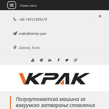
Главни мени
Пређи
+86-18912389279
на
садржај
инфо@вкпак.цом
Шангај, Кина
ЈуТјуб
Пинтерест
Линкедин
Фејсбук
Твиттер
инстаграм
Полуаутоматска машина за
вакуумско затварање стаклених