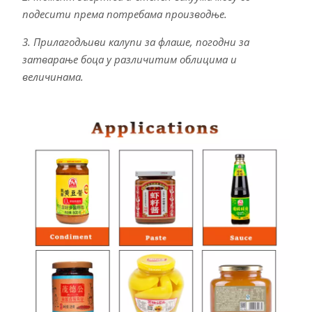
подесити према потребама производње.
3. Прилагодљиви калупи за флаше, погодни за
затварање боца у различитим облицима и
величинама.