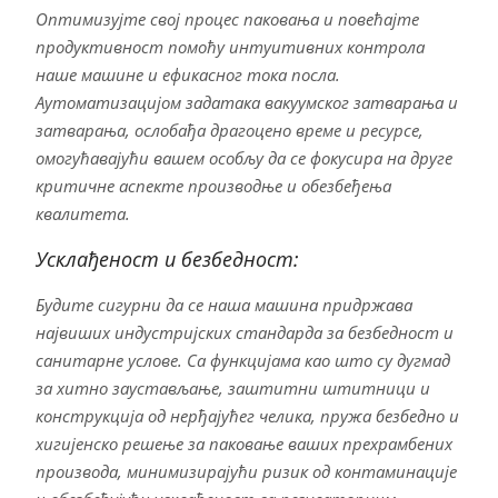
Оптимизујте свој процес паковања и повећајте
продуктивност помоћу интуитивних контрола
наше машине и ефикасног тока посла.
Аутоматизацијом задатака вакуумског затварања и
затварања, ослобађа драгоцено време и ресурсе,
омогућавајући вашем особљу да се фокусира на друге
критичне аспекте производње и обезбеђења
квалитета.
Усклађеност и безбедност:
Будите сигурни да се наша машина придржава
највиших индустријских стандарда за безбедност и
санитарне услове. Са функцијама као што су дугмад
за хитно заустављање, заштитни штитници и
конструкција од нерђајућег челика, пружа безбедно и
хигијенско решење за паковање ваших прехрамбених
производа, минимизирајући ризик од контаминације