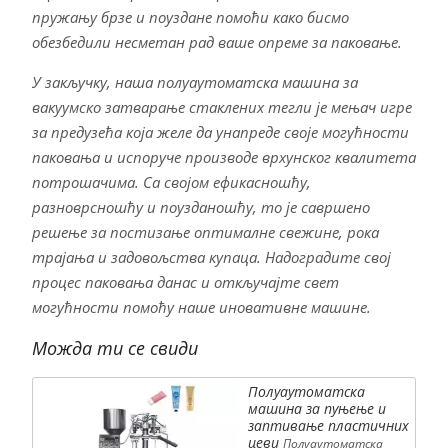
пружању брзе и поуздане помоћи како бисмо
обезбедили несметан рад ваше опреме за паковање.
У закључку, наша полуаутоматска машина за
вакуумско затварање стаклених тегли је мењач игре
за предузећа која желе да унапреде своје могућности
паковања и испоруче производе врхунског квалитета
потрошачима. Са својом ефикасношћу,
разноврсношћу и поузданошћу, то је савршено
решење за постизање оптималне свежине, рока
трајања и задовољства купаца. Надоградите свој
процес паковања данас и откључајте свет
могућности помоћу наше иновативне машине.
Можда ти се свиди
Полуаутоматска
машина за пуњење и
заптивање пластичних
цеви
Полуаутоматска