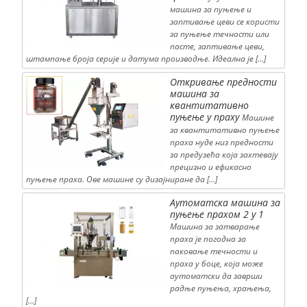
машина за пуњење и
заптивање цеви се користи
за пуњење течности или
пасте, заптивање цеви,
штампање броја серије и датума производње. Идеална је […]
Откривање предности
машина за
квантитативно
пуњење у праху
Машине
за квантитативно пуњење
праха нуде низ предности
за предузећа која захтевају
прецизно и ефикасно
пуњење праха. Ове машине су дизајниране да […]
Аутоматска машина за
пуњење прахом 2 у 1
Машина за затварање
праха је погодна за
паковање течности и
праха у боце, која може
аутоматски да заврши
радње пуњења, храњења,
[…]