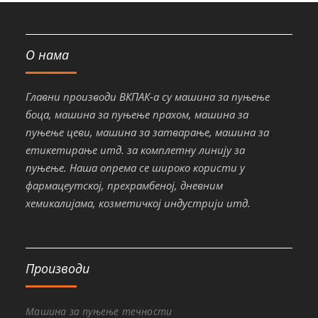
О нама
Главни производи ВКПАК-а су машина за пуњење
боца, машина за пуњење прахом, машина за
пуњење цеви, машина за затварање, машина за
етикетирање итд. за комплетну линију за
пуњење. Наша опрема се широко користи у
фармацеутској, прехрамбеној, дневним
хемикалијама, козметичкој индустрији итд.
Производи
Машина за пуњење течности