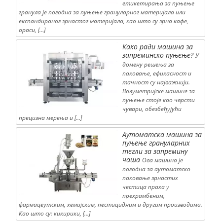
етикетирања за пуњење
гранула је погодна за пуњење грануларног материјала или
експандираног зрнастог материјала, као што су зрна кафе,
ораси, […]
Како ради машина за
запреминско пуњење?
У
домену решења за
паковање, ефикасност и
тачност су најважнији.
Волуметријске машине за
пуњење стоје као чврсти
чувари, обезбеђујући
прецизна мерења и […]
Аутоматска машина за
пуњење грануларних
тегли за запремину
чаша
Ова машина је
погодна за аутоматско
паковање зрнастих
честица праха у
прехрамбеним,
фармацеутским, хемијским, пестицидним и другим производима.
Као што су: кикирики, […]