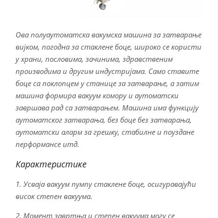
Ова полуаутоматска вакумска машина за затварање
вијком, погодна за стаклене боце, широко се користи
у храни, пословима, зачинима, здравственим
производима и другим индустријама. Само ставите
боце са поклопцем у станице за затварање, а затим
машина формира вакуум комору и аутоматски
завршава рад са затварањем. Машина има функцију
аутоматског затварања, без боце без затварања,
аутоматски аларм за грешку, стабилне и поуздане
перформансе итд.
Карактеристике
1. Усваја вакуум пумпу стаклене боце, осигуравајући
висок степен вакуума.
2. Момент завртња и степен вакуума могу се