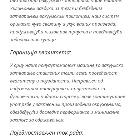
технологији вакуумског затварања наше машине.
Уклањањем ваздуха из тегле и безбедним
затварањем вакуумским поклопцем, наш систем
ефикасно чува свежину и укус ваших производа,
продужавајући њихов рок трајања и повећавајући
задовољство купаца.
Гаранција квалитета:
У срцу наше полуаутоматске машине за вакуумско
затварање стаклених тегли лежи посвећеност
квалитету и поузданости. Направљен од
издржљивих материјала и пројектован за
дуговечност, подноси строге услове континуиране
употребе у захтевним производним окружењима,
обезбеђујући доследне перформансе и минималне
захтеве за одржавањем.
Поједностављен ток рада: