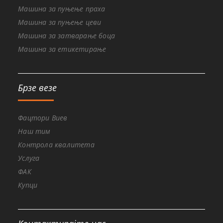
Машина за пуњење праха
Машина за пуњење цеви
Машина за затварање боца
Машина за етикетирање
Брзе везе
Фацтори Виев
Наш тим
Контрола квалитета
Услуга
ФАК
Купци