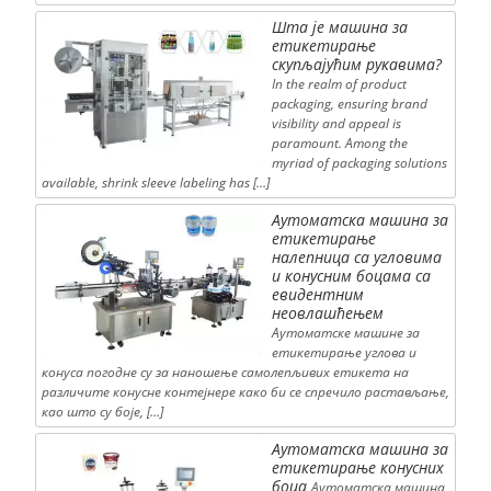
Шта је машина за
етикетирање
скупљајућим рукавима?
In the realm of product
packaging, ensuring brand
visibility and appeal is
paramount. Among the
myriad of packaging solutions
available, shrink sleeve labeling has […]
Аутоматска машина за
етикетирање
налепница са угловима
и конусним боцама са
евидентним
неовлашћењем
Аутоматске машине за
етикетирање углова и
конуса погодне су за наношење самолепљивих етикета на
различите конусне контејнере како би се спречило растављање,
као што су боје, […]
Аутоматска машина за
етикетирање конусних
боца
Аутоматска машина