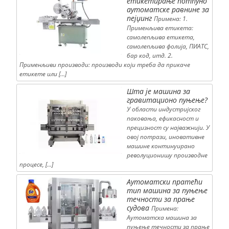
етикетирање потпуно
аутоматске равнине за
пејџинг
Примена: 1.
Применљива етикета:
самолепљива етикета,
самолепљива фолија, ПИАТС,
бар код, итд. 2.
Применљиви производи: производи који треба да прикаче
етикете или […]
Шта је машина за
гравитационо пуњење?
У области индустријског
паковања, ефикасност и
прецизност су најважнији. У
овој потрази, иновативне
машине континуирано
револуционишу производне
процесе, […]
Аутоматски пратећи
тип машина за пуњење
течности за прање
судова
Примена:
Аутоматска машина за
пуњење течности за прање