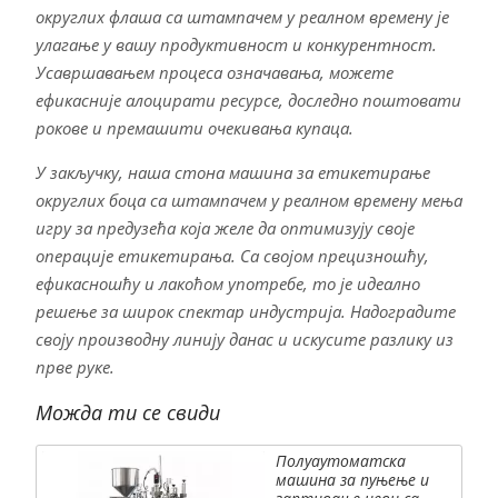
округлих флаша са штампачем у реалном времену је
улагање у вашу продуктивност и конкурентност.
Усавршавањем процеса означавања, можете
ефикасније алоцирати ресурсе, доследно поштовати
рокове и премашити очекивања купаца.
У закључку, наша стона машина за етикетирање
округлих боца са штампачем у реалном времену мења
игру за предузећа која желе да оптимизују своје
операције етикетирања. Са својом прецизношћу,
ефикасношћу и лакоћом употребе, то је идеално
решење за широк спектар индустрија. Надоградите
своју производну линију данас и искусите разлику из
прве руке.
Можда ти се свиди
Полуаутоматска
машина за пуњење и