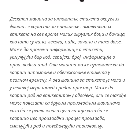
Десктоп машина за штампање етикета округлих
флаша се користи за наношење самолепљивих
етикета на све врсте малих округлих боца и бочица,
као што су вино, лекови, пиће, зачини и тако даље.
Може да промени информације о етикети,
укључујући бар код, серијски број, информације о
производњи итд. Ова машина може аутоматски да
заврши штампање и обележавање етикета у
реалном времену. А ова машина за етикете је мала и
у великој мери штеди радни простор. Може да
заврши рад на етикетирању одвојено, али се такође
може повезати са другим производним машинама
како би се реализовала цела линија како би се
завршио цео производни процес производа,
смањујући рад и повећавајући производњу.