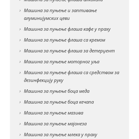
Машина за пуњење и заптивање
алуминијумских цеви
Машина за пуњење флаша кафе у праху
Машина за пуњење флаша са кремом
Машина за пуњење флаша за детерџент
Машина за пуњење моторног уља
Машина за пуњење флаша са средством за
дезинфекцију руку
Машина за пуњење боца меда
Машина за пуњење боца кечапа
Машина за пуњење мазива
Машина за пуњење мајонеза
Машина за пуњење млека у праху