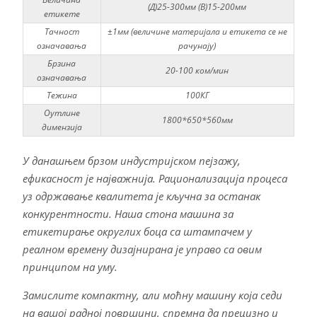
(Д)25-300мм (В)15-200мм
етикете
Тачност
±1мм (величине материјала и етикета се не
означавања
рачунају)
Брзина
20-100 ком/мин
означавања
Тежина
100КГ
Оутлине
1800*650*560мм
димензија
У данашњем брзом индустријском пејзажу,
ефикасност је најважнија. Рационализација процеса
уз одржавање квалитета је кључна за останак
конкурентности. Наша стона машина за
етикетирање округлих боца са штампачем у
реалном времену дизајнирана је управо са овим
принципом на уму.
Замислите компактну, али моћну машину која седи
на вашој радној површини, спремна да прецизно и