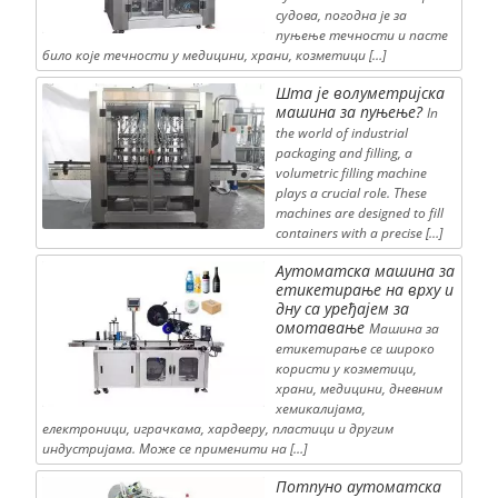
судова, погодна је за
пуњење течности и пасте
било које течности у медицини, храни, козметици […]
Шта је волуметријска
машина за пуњење?
In
the world of industrial
packaging and filling, a
volumetric filling machine
plays a crucial role. These
machines are designed to fill
containers with a precise […]
Аутоматска машина за
етикетирање на врху и
дну са уређајем за
омотавање
Машина за
етикетирање се широко
користи у козметици,
храни, медицини, дневним
хемикалијама,
електроници, играчкама, хардверу, пластици и другим
индустријама. Може се применити на […]
Потпуно аутоматска