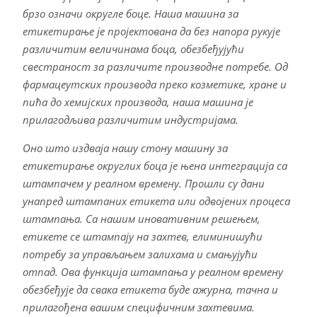
брзо означи округле боце. Наша машина за
етикетирање је пројектована да без напора рукује
различитим величинама боца, обезбеђујући
свестраност за различите производне потребе. Од
фармацеутских производа преко козметике, хране и
пића до хемијских производа, наша машина је
прилагодљива различитим индустријама.
Оно што издваја нашу стону машину за
етикетирање округлих боца је њена интеграција са
штампачем у реалном времену. Прошли су дани
унапред штампаних етикета или одвојених процеса
штампања. Са нашим иновативним решењем,
етикете се штампају на захтев, елиминишући
потребу за управљањем залихама и смањујући
отпад. Ова функција штампања у реалном времену
обезбеђује да свака етикета буде ажурна, тачна и
прилагођена вашим специфичним захтевима.