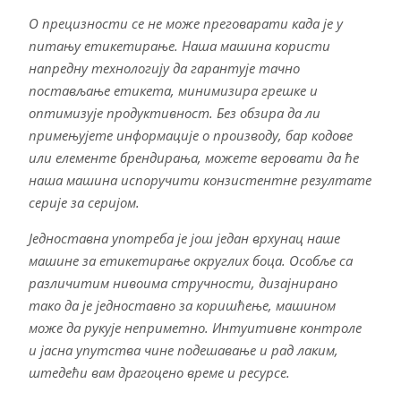
О прецизности се не може преговарати када је у
питању етикетирање. Наша машина користи
напредну технологију да гарантује тачно
постављање етикета, минимизира грешке и
оптимизује продуктивност. Без обзира да ли
примењујете информације о производу, бар кодове
или елементе брендирања, можете веровати да ће
наша машина испоручити конзистентне резултате
серије за серијом.
Једноставна употреба је још један врхунац наше
машине за етикетирање округлих боца. Особље са
различитим нивоима стручности, дизајнирано
тако да је једноставно за коришћење, машином
може да рукује неприметно. Интуитивне контроле
и јасна упутства чине подешавање и рад лаким,
штедећи вам драгоцено време и ресурсе.