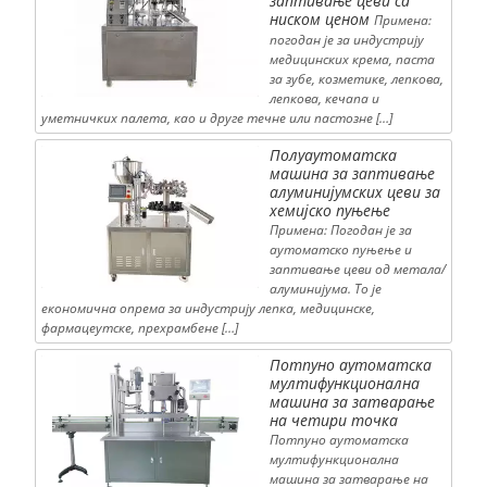
заптивање цеви са
ниском ценом
Примена:
погодан је за индустрију
медицинских крема, паста
за зубе, козметике, лепкова,
лепкова, кечапа и
уметничких палета, као и друге течне или пастозне […]
Полуаутоматска
машина за заптивање
алуминијумских цеви за
хемијско пуњење
Примена: Погодан је за
аутоматско пуњење и
заптивање цеви од метала/
алуминијума. То је
економична опрема за индустрију лепка, медицинске,
фармацеутске, прехрамбене […]
Потпуно аутоматска
мултифункционална
машина за затварање
на четири точка
Потпуно аутоматска
мултифункционална
машина за затварање на