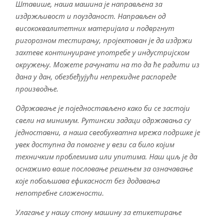
Штавише, наша машина је направљена за
издржљивост и поузданост. Направљен од
висококвалитетних материјала и подвргнут
ригорозном тестирању, пројектован је да издржи
захтеве континуиране употребе у индустријском
окружењу. Можете рачунати на то да ће радити из
дана у дан, обезбеђујући непрекидне распореде
производње.
Одржавање је поједностављено како би се застоји
свели на минимум. Рутински задаци одржавања су
једноставни, а наша свеобухватна мрежа подршке је
увек доступна да помогне у вези са било којим
техничким проблемима или упитима. Наш циљ је да
оснажимо ваше пословање решењем за означавање
које побољшава ефикасност без додавања
непотребне сложености.
Улагање у нашу стону машину за етикетирање