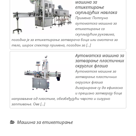
машина за
етикетирање
скупљајућих навлака
Примена: Потпуно
аутоматска машина за
етикетирање са
скупљајућим рукавима,
погодна је за етикетирање затварача боца или омотача за
тело, широк спектар примена, погодан за […]
Аутоматска машина за
затварање пластичних
округлих флаша
Аутоматске машине за
затварање пластичних
округлих флаша
дизајниране су да ефикасно
и прецизно затварају боце
направљене од пластике, обезбеђујући чврсто и сигурно
заптивање. Ове […]
Машина за етикетирање