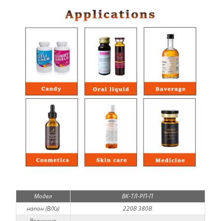
Модел
ВК-ТЛ-РП-П
напон (В/Хз)
220В 380В
Величина