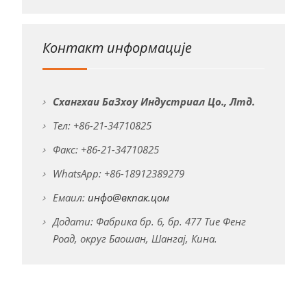
Контакт информације
Схангхаи БаЗхоу Индустриал Цо., Лтд.
Тел: +86-21-34710825
Факс: +86-21-34710825
WhatsApp: +86-18912389279
Емаил:
инфо@вкпак.цом
Додати: Фабрика бр. 6, бр. 477 Тие Фенг
Роад, округ Баошан, Шангај, Кина.