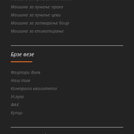
Машина за пуњење праха
Машина за пуњење цеви
Машина за затварање боца
Машина за етикетирање
Брзе везе
Фацтори Виев
Наш тим
Контрола квалитета
Услуга
ФАК
Купци