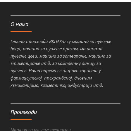
О нама
Главни производи ВКПАК-а су машина за пуњење
боца, машина за пуњење прахом, машина за
пуњење цеви, машина за затварање, машина за
етикетирање итд. за комплетну линију за
пуњење. Наша опрема се широко користи у
фармацеутској, прехрамбеној, дневним
хемикалијама, козметичкој индустрији итд.
Производи
Машина за пуњење течности