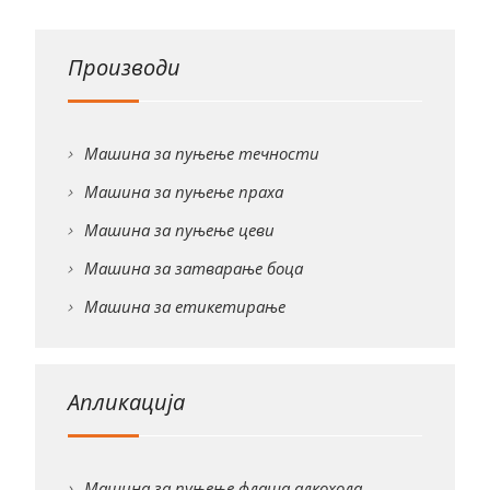
Производи
Машина за пуњење течности
Машина за пуњење праха
Машина за пуњење цеви
Машина за затварање боца
Машина за етикетирање
Апликација
Машина за пуњење флаша алкохола