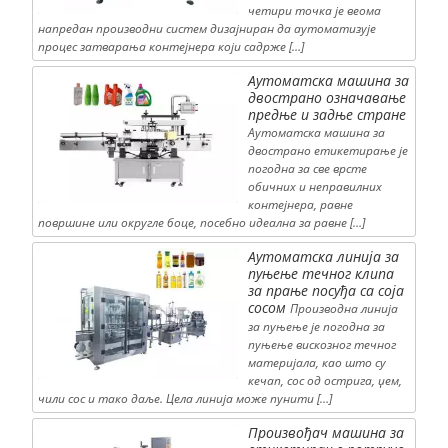
четири точка је веома
напредан производни систем дизајниран да аутоматизује
процес затварања контејнера који садрже […]
Аутоматска машина за
двострано означавање
предње и задње стране
Аутоматска машина за
двострано етикетирање је
погодна за све врсте
обичних и неправилних
контејнера, равне
површине или округле боце, посебно идеална за равне […]
Аутоматска линија за
пуњење течног клипа
за прање посуђа са соја
сосом
Производна линија
за пуњење је погодна за
пуњење вискозног течног
материјала, као што су
кечап, сос од острига, џем,
чили сос и тако даље. Цела линија може пунити […]
Произвођач машина за