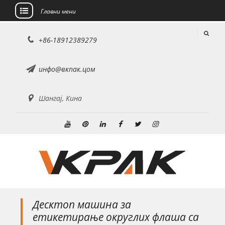
Главни мени
Пређи
+86-18912389279
на
садржај
инфо@вкпак.цом
Шангај, Кина
ЈуТјуб
Пинтерест
Линкедин
Фејсбук
Твиттер
инстаграм
Десктоп машина за
етикетирање округлих флаша са