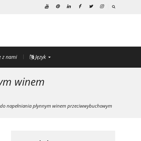
youtube
Pinteresta
Linkedin
Facebook
Świergot
Instagrama
ę z nami
Język
nym winem
 do napełniania płynnym winem przeciwwybuchowym