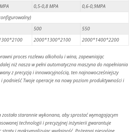
7MPA
0,5-0,8 MPA
0,6-0,9MPA
konfigurowalny)
500
550
1300*2100
2000*1300*2100
2000*1400*2200
rawni proces rozlewu alkoholu i wina, zapewniając
 dalej niż nasza w pełni automatyczna maszyna do napełniania
ny z precyzją i innowacyjnością, ten najnowocześniejszy
 i podnieść Twoje operacje na nowy poziom produktywności i
 została starannie wykonana, aby sprostać wymagającym
owanej technologii i precyzyjnej inżynierii gwarantuje
 straty i maksymalizując wydajność. Pożegnaj niespójne