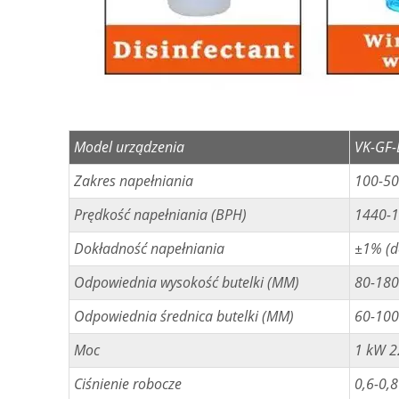
Model urządzenia
VK-GF-
Zakres napełniania
100-5
Prędkość napełniania (BPH)
1440-
Dokładność napełniania
±1% (d
Odpowiednia wysokość butelki (MM)
80-180
Odpowiednia średnica butelki (MM)
60-100
Moc
1 kW 2
Ciśnienie robocze
0,6-0,