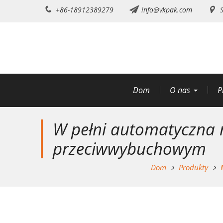
Przejdź
+86-18912389279
info@vkpak.com
S
do
treści
Dom
O nas
P
W pełni automatyczna
przeciwwybuchowym
Dom
Produkty