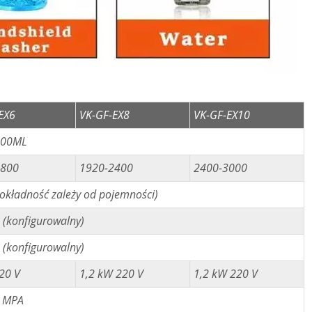
EX6
VK-GF-EX8
VK-GF-EX10
000ML
1800
1920-2400
2400-3000
okładność zależy od pojemności)
 (konfigurowalny)
 (konfigurowalny)
20 V
1,2 kW 220 V
1,2 kW 220 V
8 MPA