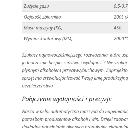
Zużycie gazu
0,5-0,
Objętość zbiornika
200L (
Masa maszyny (KG)
450
Wymiar konturowy (MM)
2000*
Szukasz najnowocześniejszego rozwiązania, które usp
jednocześnie bezpieczeństwo i wydajność? Nie szukaj
płynnym alkoholem przeciwwybuchowym. Zaprojektowa
sprzęt ma zrewolucjonizować Twoją linię produkcyjną
bezpieczeństwa.
Połączenie wydajności i precyzji:
Nasza w pełni automatyczna maszyna do napełniania
potrzebom producentów alkoholi i win. Dzięki zaawans
dokładne napełnianie płynnych produktów, eliminując