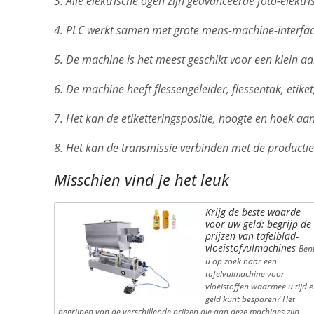
3. Alle elektrische ogen zijn geavanceerde foto-elektr
4. PLC werkt samen met grote mens-machine-interfac
5. De machine is het meest geschikt voor een klein a
6. De machine heeft flessengeleider, flessentak, etiket
7. Het kan de etiketteringspositie, hoogte en hoek aa
8. Het kan de transmissie verbinden met de productiel
Misschien vind je het leuk
Krijg de beste waarde
voor uw geld: begrijp de
prijzen van tafelblad-
vloeistofvulmachines
Ben
u op zoek naar een
tafelvulmachine voor
vloeistoffen waarmee u tijd 
geld kunt besparen? Het
begrijpen van de verschillende prijzen die aan deze machines zijn