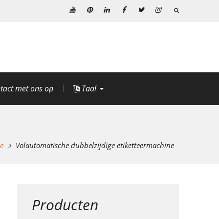
YouTube
Pinterest
Linkedin
Facebook
Twitteren
Instagram
tact met ons op
Taal
ne
Volautomatische dubbelzijdige etiketteermachine
Producten