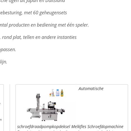
ische ogen uit Japan en Duitsland
ebesturing, met 60 geheugensets
antal producten en bediening met één speler.
, rond plat, tellen en andere instanties
npassen.
ijn.
Automatische
t
en
schroefdraadpompkopdeksel Melkfles Schroefdopmachine