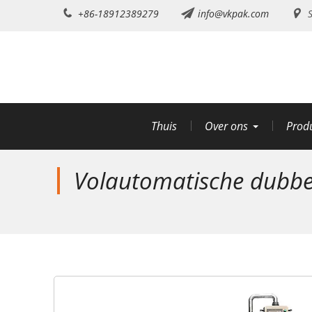
Doorgaan
+86-18912389279
info@vkpak.com
S
naar
artikel
Thuis
Over ons
Prod
Volautomatische dubbel