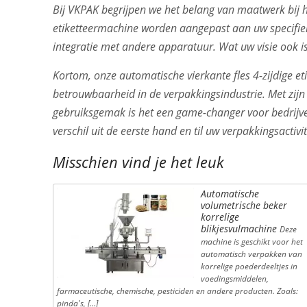
Bij VKPAK begrijpen we het belang van maatwerk bij 
etiketteermachine worden aangepast aan uw specifieke
integratie met andere apparatuur. Wat uw visie ook is,
Kortom, onze automatische vierkante fles 4-zijdige e
betrouwbaarheid in de verpakkingsindustrie. Met zijn 
gebruiksgemak is het een game-changer voor bedrijve
verschil uit de eerste hand en til uw verpakkingsacti
Misschien vind je het leuk
Automatische
volumetrische beker
korrelige
blikjesvulmachine
Deze
machine is geschikt voor het
automatisch verpakken van
korrelige poederdeeltjes in
voedingsmiddelen,
farmaceutische, chemische, pesticiden en andere producten. Zoals:
pinda's, […]