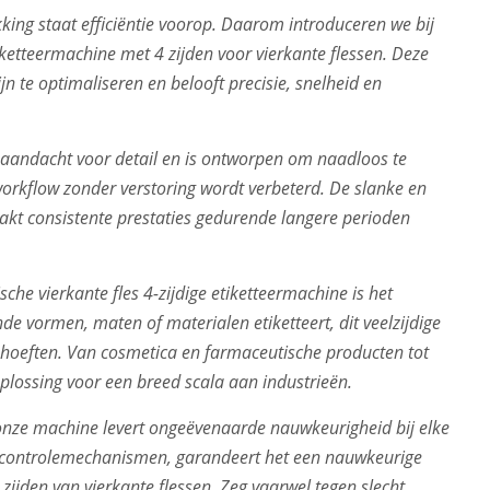
ing staat efficiëntie voorop. Daarom introduceren we bij
etteermachine met 4 zijden voor vierkante flessen. Deze
n te optimaliseren en belooft precisie, snelheid en
aandacht voor detail en is ontworpen om naadloos te
workflow zonder verstoring wordt verbeterd. De slanke en
kt consistente prestaties gedurende langere perioden
e vierkante fles 4-zijdige etiketteermachine is het
e vormen, maten of materialen etiketteert, dit veelzijdige
hoeften. Van cosmetica en farmaceutische producten tot
plossing voor een breed scala aan industrieën.
n onze machine levert ongeëvenaarde nauwkeurigheid bij elke
n controlemechanismen, garandeert het een nauwkeurige
e zijden van vierkante flessen. Zeg vaarwel tegen slecht