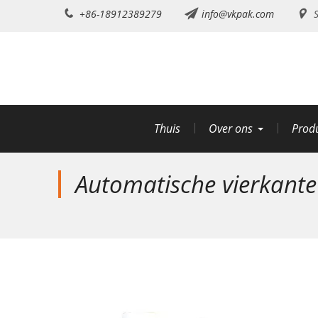
Doorgaan
+86-18912389279
info@vkpak.com
S
naar
artikel
Thuis
Over ons
Prod
Automatische vierkante 