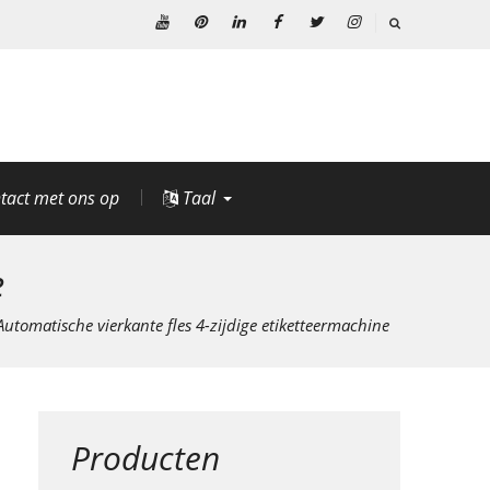
YouTube
Pinterest
Linkedin
Facebook
Twitteren
Instagram
tact met ons op
Taal
e
Automatische vierkante fles 4-zijdige etiketteermachine
Producten