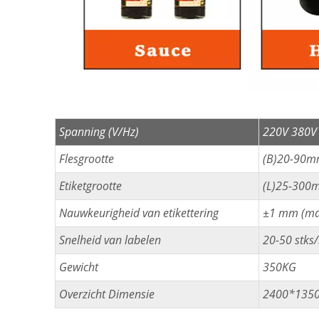
Spanning (V/Hz)
220V 380V
Flesgrootte
(B)20-90m
Etiketgrootte
(L)25-300
Nauwkeurigheid van etikettering
±1 mm (mat
Snelheid van labelen
20-50 stks
Gewicht
350KG
Overzicht Dimensie
2400*135