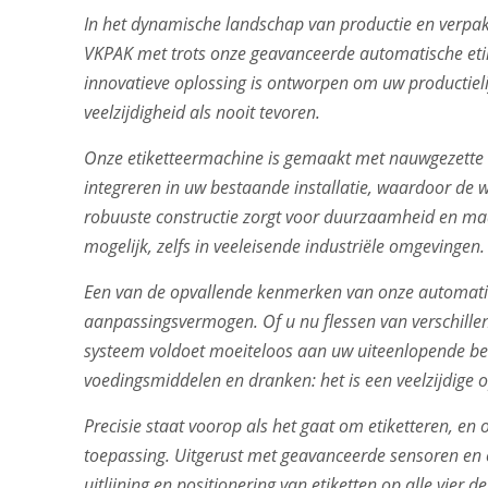
In het dynamische landschap van productie en verpakk
VKPAK met trots onze geavanceerde automatische etik
innovatieve oplossing is ontworpen om uw productielij
veelzijdigheid als nooit tevoren.
Onze etiketteermachine is gemaakt met nauwgezette 
integreren in uw bestaande installatie, waardoor de 
robuuste constructie zorgt voor duurzaamheid en maa
mogelijk, zelfs in veeleisende industriële omgevingen.
Een van de opvallende kenmerken van onze automatisch
aanpassingsvermogen. Of u nu flessen van verschillend
systeem voldoet moeiteloos aan uw uiteenlopende be
voedingsmiddelen en dranken: het is een veelzijdige o
Precisie staat voorop als het gaat om etiketteren, e
toepassing. Uitgerust met geavanceerde sensoren e
uitlijning en positionering van etiketten op alle vier d