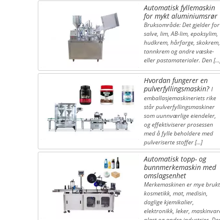
Automatisk fyllemaskin
for mykt aluminiumsrør
Bruksområde: Det gjelder for
salve, lim, AB-lim, epoksylim,
hudkrem, hårfarge, skokrem,
tannkrem og andre væske-
eller pastamaterialer. Den […
Hvordan fungerer en
pulverfyllingsmaskin?
I
emballasjemaskineriets rike
står pulverfyllingsmaskiner
som uunnværlige eiendeler,
og effektiviserer prosessen
med å fylle beholdere med
pulveriserte stoffer […]
Automatisk topp- og
bunnmerkemaskin med
omslagsenhet
Merkemaskinen er mye brukt
kosmetikk, mat, medisin,
daglige kjemikalier,
elektronikk, leker, maskinvar
plast og andre industrier. De