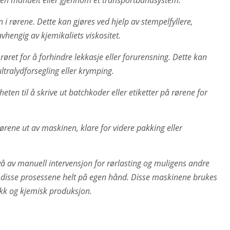
n manuelt eller gjennom et transportbåndsystem.
i rørene. Dette kan gjøres ved hjelp av stempelfyllere,
vhengig av kjemikaliets viskositet.
røret for å forhindre lekkasje eller forurensning. Dette kan
tralydforsegling eller krymping.
en til å skrive ut batchkoder eller etiketter på rørene for
rørene ut av maskinen, klare for videre pakking eller
vå av manuell intervensjon for rørlasting og muligens andre
disse prosessene helt på egen hånd. Disse maskinene brukes
ikk og kjemisk produksjon.