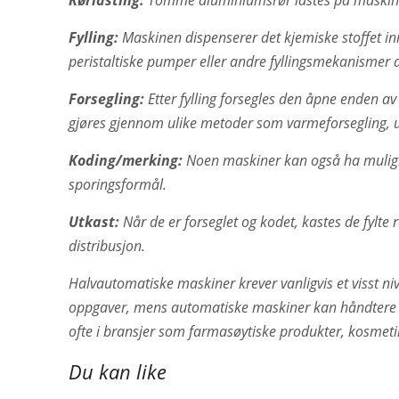
Rørlasting:
Tomme aluminiumsrør lastes på maskine
Fylling:
Maskinen dispenserer det kjemiske stoffet inn 
peristaltiske pumper eller andre fyllingsmekanismer a
Forsegling:
Etter fylling forsegles den åpne enden av 
gjøres gjennom ulike metoder som varmeforsegling, ul
Koding/merking:
Noen maskiner kan også ha mulighet
sporingsformål.
Utkast:
Når de er forseglet og kodet, kastes de fylte 
distribusjon.
Halvautomatiske maskiner krever vanligvis et visst ni
oppgaver, mens automatiske maskiner kan håndtere 
ofte i bransjer som farmasøytiske produkter, kosmet
Du kan like