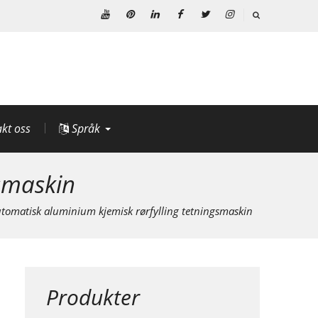
Youtube
Pinterest
Linkedin
Facebook
Twitter
Instagram
kt oss
Språk
smaskin
tomatisk aluminium kjemisk rørfylling tetningsmaskin
Produkter