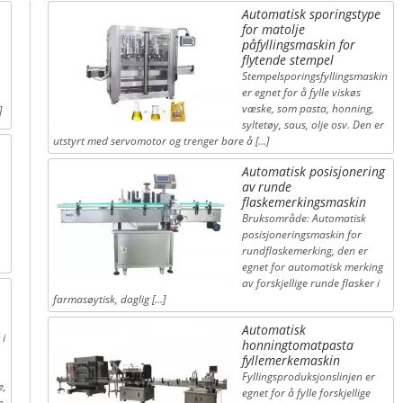
Automatisk sporingstype
for matolje
påfyllingsmaskin for
flytende stempel
Stempelsporingsfyllingsmaskin
er egnet for å fylle viskøs
væske, som pasta, honning,
]
syltetøy, saus, olje osv. Den er
utstyrt med servomotor og trenger bare å […]
Automatisk posisjonering
av runde
flaskemerkingsmaskin
Bruksområde: Automatisk
posisjoneringsmaskin for
rundflaskemerking, den er
egnet for automatisk merking
av forskjellige runde flasker i
farmasøytisk, daglig […]
Automatisk
 i
honningtomatpasta
fyllemerkemaskin
Fyllingsproduksjonslinjen er
e,
egnet for å fylle forskjellige
n