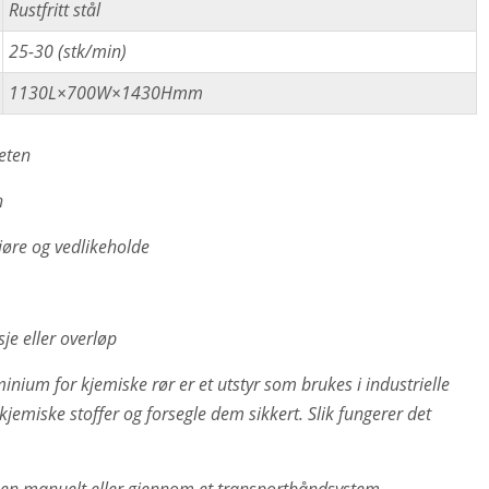
Rustfritt stål
25-30 (stk/min)
1130L×700W×1430Hmm
heten
n
jøre og vedlikeholde
sje eller overløp
nium for kjemiske rør er et utstyr som brukes i industrielle
kjemiske stoffer og forsegle dem sikkert. Slik fungerer det