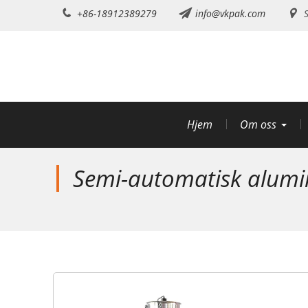
Hopp
+86-18912389279
info@vkpak.com
S
til
innholdet
Hjem
Om oss
Semi-automatisk alumin