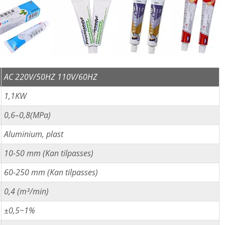
AC 220V/50HZ 110V/60HZ
1,1KW
0,6–0,8(MPa)
Aluminium, plast
10-50 mm (Kan tilpasses)
60-250 mm (Kan tilpasses)
0,4 (m³/min)
±0,5~1%