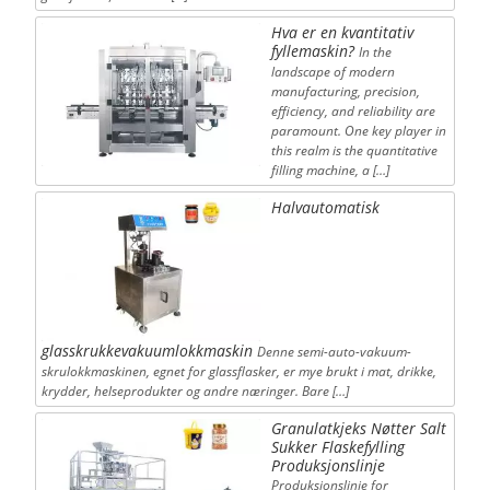
Hva er en kvantitativ
fyllemaskin?
In the
landscape of modern
manufacturing, precision,
efficiency, and reliability are
paramount. One key player in
this realm is the quantitative
filling machine, a […]
Halvautomatisk
glasskrukkevakuumlokkmaskin
Denne semi-auto-vakuum-
skrulokkmaskinen, egnet for glassflasker, er mye brukt i mat, drikke,
krydder, helseprodukter og andre næringer. Bare […]
Granulatkjeks Nøtter Salt
Sukker Flaskefylling
Produksjonslinje
Produksjonslinje for