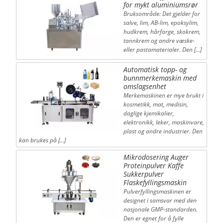
for mykt aluminiumsrør
Bruksområde: Det gjelder for
salve, lim, AB-lim, epoksylim,
hudkrem, hårfarge, skokrem,
tannkrem og andre væske-
eller pastamaterialer. Den […]
Automatisk topp- og
bunnmerkemaskin med
omslagsenhet
Merkemaskinen er mye brukt i
kosmetikk, mat, medisin,
daglige kjemikalier,
elektronikk, leker, maskinvare,
plast og andre industrier. Den
kan brukes på […]
Mikrodosering Auger
Proteinpulver Kaffe
Sukkerpulver
Flaskefyllingsmaskin
Pulverfyllingsmaskinen er
designet i samsvar med den
nasjonale GMP-standarden.
Den er egnet for å fylle