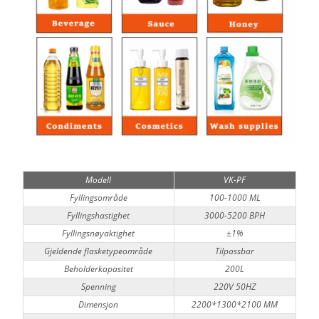
Modell
VK-PF
Fyllingsområde
100-1000 ML
Fyllingshastighet
3000-5200 BPH
Fyllingsnøyaktighet
±1%
Gjeldende flasketypeområde
Tilpassbar
Beholderkapasitet
200L
Spenning
220V 50HZ
Dimensjon
2200*1300*2100 MM