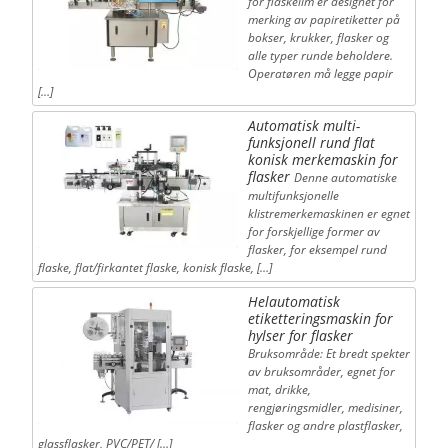
for flaskelim er designet for
merking av papiretiketter på
bokser, krukker, flasker og
alle typer runde beholdere.
Operatøren må legge papir
[…]
Automatisk multi-
funksjonell rund flat
konisk merkemaskin for
flasker
Denne automatiske
multifunksjonelle
klistremerkemaskinen er egnet
for forskjellige former av
flasker, for eksempel rund
flaske, flat/firkantet flaske, konisk flaske, […]
Helautomatisk
etiketteringsmaskin for
hylser for flasker
Bruksområde: Et bredt spekter
av bruksområder, egnet for
mat, drikke,
rengjøringsmidler, medisiner,
flasker og andre plastflasker,
glassflasker, PVC/PET/ […]