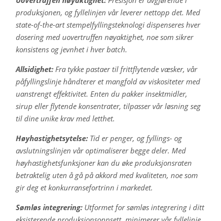
produksjonen, og fyllelinjen vår leverer nettopp det. Med
state-of-the-art stempelfyllingsteknologi dispenseres hver
dosering med uovertruffen nøyaktighet, noe som sikrer
konsistens og jevnhet i hver batch.
Allsidighet:
Fra tykke pastaer til frittflytende væsker, vår
påfyllingslinje håndterer et mangfold av viskositeter med
uanstrengt effektivitet. Enten du pakker insektmidler,
sirup eller flytende konsentrater, tilpasser vår løsning seg
til dine unike krav med letthet.
Høyhastighetsytelse:
Tid er penger, og fyllings- og
avslutningslinjen vår optimaliserer begge deler. Med
høyhastighetsfunksjoner kan du øke produksjonsraten
betraktelig uten å gå på akkord med kvaliteten, noe som
gir deg et konkurransefortrinn i markedet.
Sømløs integrering:
Utformet for sømløs integrering i ditt
eksisterende produksjonsoppsett, minimerer vår fyllelinje