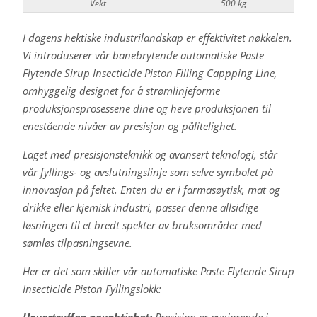
Vekt
500 kg
I dagens hektiske industrilandskap er effektivitet nøkkelen.
Vi introduserer vår banebrytende automatiske Paste
Flytende Sirup Insecticide Piston Filling Cappping Line,
omhyggelig designet for å strømlinjeforme
produksjonsprosessene dine og heve produksjonen til
enestående nivåer av presisjon og pålitelighet.
Laget med presisjonsteknikk og avansert teknologi, står
vår fyllings- og avslutningslinje som selve symbolet på
innovasjon på feltet. Enten du er i farmasøytisk, mat og
drikke eller kjemisk industri, passer denne allsidige
løsningen til et bredt spekter av bruksområder med
sømløs tilpasningsevne.
Her er det som skiller vår automatiske Paste Flytende Sirup
Insecticide Piston Fyllingslokk:
Uovertruffen nøyaktighet:
Presisjon er avgjørende i