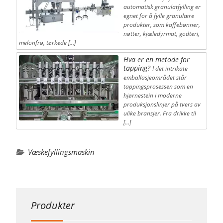
automatisk granulatfylling er
egnet for å fylle granulære
produkter, som kaffebønner,
nøtter, kjæledyrmat, godteri,
melonfrø, tørkede […]
Hva er en metode for
tapping?
I det intrikate
emballasjeområdet står
tappingsprosessen som en
hjørnestein i moderne
produksjonslinjer på tvers av
ulike bransjer. Fra drikke til
[…]
Væskefyllingsmaskin
Produkter