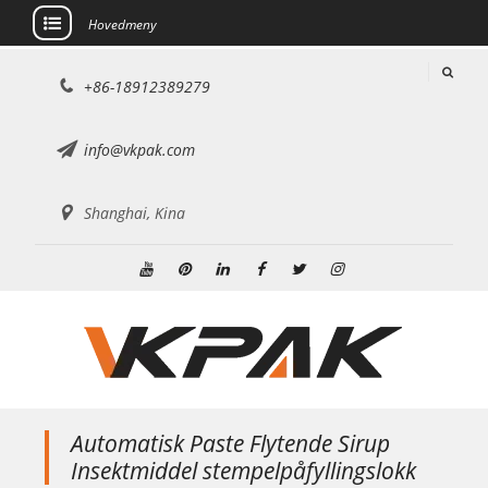
Hovedmeny
Hopp
+86-18912389279
til
innholdet
info@vkpak.com
Shanghai, Kina
Youtube
Pinterest
Linkedin
Facebook
Twitter
Instagram
Automatisk Paste Flytende Sirup
Insektmiddel stempelpåfyllingslokk