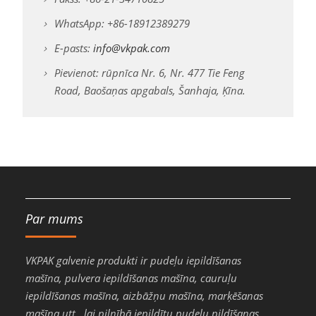
WhatsApp: +86-18912389279
E-pasts:
info@vkpak.com
Pievienot: rūpnīca Nr. 6, Nr. 477 Tie Feng
Road, Baošaņas apgabals, Šanhaja, Ķīna.
Par mums
VKPAK galvenie produkti ir pudeļu iepildīšanas
mašīna, pulvera iepildīšanas mašīna, cauruļu
iepildīšanas mašīna, aizbāžņu mašīna, marķēšanas
mašīna utt., lai pilnībā iepildītu pudeļu pildīšanas