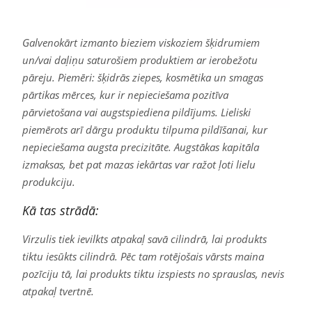
Galvenokārt izmanto bieziem viskoziem šķidrumiem
un/vai daļiņu saturošiem produktiem ar ierobežotu
pāreju. Piemēri: šķidrās ziepes, kosmētika un smagas
pārtikas mērces, kur ir nepieciešama pozitīva
pārvietošana vai augstspiediena pildījums. Lieliski
piemērots arī dārgu produktu tilpuma pildīšanai, kur
nepieciešama augsta precizitāte. Augstākas kapitāla
izmaksas, bet pat mazas iekārtas var ražot ļoti lielu
produkciju.
Kā tas strādā:
Virzulis tiek ievilkts atpakaļ savā cilindrā, lai produkts
tiktu iesūkts cilindrā. Pēc tam rotējošais vārsts maina
pozīciju tā, lai produkts tiktu izspiests no sprauslas, nevis
atpakaļ tvertnē.