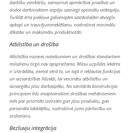
darbību vienkāršu, samazinot apmācības prasības un
dodot darbiniekiem iespēju sasniegt optimālu veiktspēju.
Turklāt ērta piekļuve galvenajām sastāvdaļām atvieglo
apkopi un traucējummeklēšanu, nodrošinot minimālu
dīkstāvi un maksimālu produktivitāti.
Atbilstība un drošība
Atbilstība nozares noteikumiem un drošības standartiem
mūsdienu tirgū nav apspriežama. Mūsu uzpildes iekārta
ir izstrādāta, ņemot vērā to, un tajā ir iekļautas funkcijas
un aizsardzības līdzekļi, lai veicinātu atbilstību un
aizsargātu jūsu darbaspēku. No sanitārās konstrukcijas
principiem līdz visaptverošiem drošības mehānismiem
mēs par prioritāti izvirzām gan jūsu produktu, gan
personāla labklājību, nodrošinot jums pārliecību un
sirdsmieru.
Bezšuvju integrācija