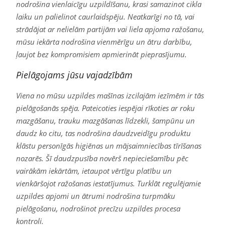
nodrošina vienlaicīgu uzpildīšanu, krasi samazinot cikla
laiku un palielinot caurlaidspēju. Neatkarīgi no tā, vai
strādājat ar nelielām partijām vai liela apjoma ražošanu,
mūsu iekārta nodrošina vienmērīgu un ātru darbību,
ļaujot bez kompromisiem apmierināt pieprasījumu.
Pielāgojams jūsu vajadzībām
Viena no mūsu uzpildes mašīnas izcilajām iezīmēm ir tās
pielāgošanās spēja. Pateicoties iespējai rīkoties ar roku
mazgāšanu, trauku mazgāšanas līdzekli, šampūnu un
daudz ko citu, tas nodrošina daudzveidīgu produktu
klāstu personīgās higiēnas un mājsaimniecības tīrīšanas
nozarēs. Šī daudzpusība novērš nepieciešamību pēc
vairākām iekārtām, ietaupot vērtīgu platību un
vienkāršojot ražošanas iestatījumus. Turklāt regulējamie
uzpildes apjomi un ātrumi nodrošina turpmāku
pielāgošanu, nodrošinot precīzu uzpildes procesa
kontroli.