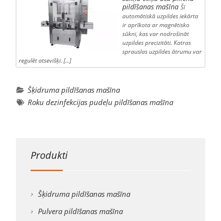
pildīšanas mašīna
Šī
automātiskā uzpildes iekārta
ir aprīkota ar magnētisko
sūkni, kas var nodrošināt
uzpildes precizitāti. Katras
sprauslas uzpildes ātrumu var
regulēt atsevišķi. […]
Šķidruma pildīšanas mašīna
Roku dezinfekcijas pudeļu pildīšanas mašīna
Produkti
Šķidruma pildīšanas mašīna
Pulvera pildīšanas mašīna