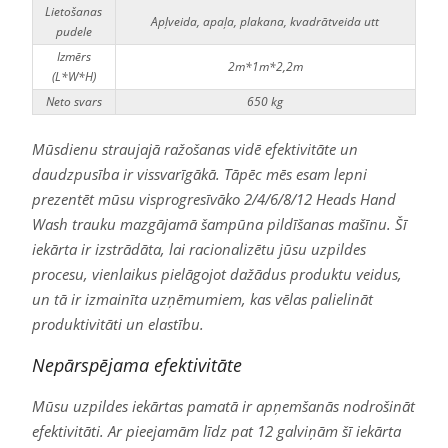
Lietošanas
Apļveida, apaļa, plakana, kvadrātveida utt
pudele
Izmērs
2m*1m*2,2m
(L*W*H)
Neto svars
650 kg
Mūsdienu straujajā ražošanas vidē efektivitāte un
daudzpusība ir vissvarīgākā. Tāpēc mēs esam lepni
prezentēt mūsu visprogresīvāko 2/4/6/8/12 Heads Hand
Wash trauku mazgājamā šampūna pildīšanas mašīnu. Šī
iekārta ir izstrādāta, lai racionalizētu jūsu uzpildes
procesu, vienlaikus pielāgojot dažādus produktu veidus,
un tā ir izmainīta uzņēmumiem, kas vēlas palielināt
produktivitāti un elastību.
Nepārspējama efektivitāte
Mūsu uzpildes iekārtas pamatā ir apņemšanās nodrošināt
efektivitāti. Ar pieejamām līdz pat 12 galviņām šī iekārta