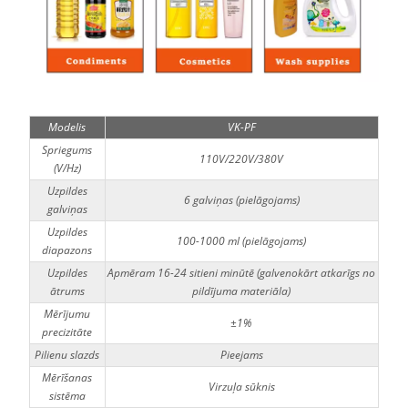
Modelis
VK-PF
Spriegums
110V/220V/380V
(V/Hz)
Uzpildes
6 galviņas (pielāgojams)
galviņas
Uzpildes
100-1000 ml (pielāgojams)
diapazons
Uzpildes
Apmēram 16-24 sitieni minūtē (galvenokārt atkarīgs no
ātrums
pildījuma materiāla)
Mērījumu
±1%
precizitāte
Pilienu slazds
Pieejams
Mērīšanas
Virzuļa sūknis
sistēma