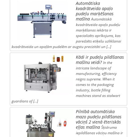
Automātiska
kvadrātveida apaļo
pudeļu marķēšanas
mašīna
Automātiskā
kvadrātveida apaļo pudeļu
marķēšanas iekārta ir
specializēts aprīkojums, kas
paredzēts etiķešu uzlikšanai
kvadrātveida un apaļām pudelēm ar augstu precizitāti un […]
Kādi ir pudeļu pildīšanas
mašīnu veidi?
In the
intricate landscape of
manufacturing, efficiency
reigns supreme. When it
comes to the packaging
industry, bottle filling
machines stand as stalwart
guardians of […]
Pilnībā automātiska
mazo pudeļu pildīšanas
vāciņš 2 vienā ēteriskās
eļļas mašīna
Šķidruma
iepildīšanas vāciņu mašīna ir