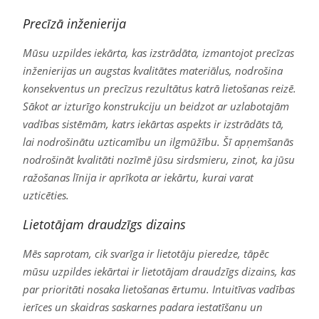
Precīzā inženierija
Mūsu uzpildes iekārta, kas izstrādāta, izmantojot precīzas
inženierijas un augstas kvalitātes materiālus, nodrošina
konsekventus un precīzus rezultātus katrā lietošanas reizē.
Sākot ar izturīgo konstrukciju un beidzot ar uzlabotajām
vadības sistēmām, katrs iekārtas aspekts ir izstrādāts tā,
lai nodrošinātu uzticamību un ilgmūžību. Šī apņemšanās
nodrošināt kvalitāti nozīmē jūsu sirdsmieru, zinot, ka jūsu
ražošanas līnija ir aprīkota ar iekārtu, kurai varat
uzticēties.
Lietotājam draudzīgs dizains
Mēs saprotam, cik svarīga ir lietotāju pieredze, tāpēc
mūsu uzpildes iekārtai ir lietotājam draudzīgs dizains, kas
par prioritāti nosaka lietošanas ērtumu. Intuitīvas vadības
ierīces un skaidras saskarnes padara iestatīšanu un