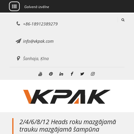
Galvenā izvēlne
Pāriet
+86-18912389279
uz
saturu
info@vkpak.com
Šanhaja, Ķīna
Youtube
Pinterest
Linkedin
Facebook
Twitter
Instagram
2/4/6/8/12 Heads roku mazgājamā
trauku mazgājamā šampūna