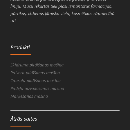
līniju. Mūsu iekārtas tiek plaši izmantotas farmācijas,
pārtikas, ikdienas ķīmisko vielu, kosmētikas rūpniecībā
utt.
Produkti
Šķidruma pildīšanas mašīna
Pulvera pildīšanas mašīna
Cauruļu pildīšanas mašīna
Pudeļu aizvākošanas mašīna
Marķēšanas mašīna
Ātrās saites