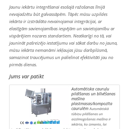
Jaunu iekārtu integrēšanai esošajā ražošanas līnijā
nevajadzētu būt galvassāpēm. Tāpēc mūsu uzpildes
iekārta ir izstrādāta nevainojamai integrācijai, ar
elastīgām savienojamības iespējām un savietojamību ar
vispārējiem nozares standartiem. Neatkarīgi no tā, vai
jaunināt pašreizējo iestatījumu vai sākat darbu no jauna,
mūsu iekārta nemanāmi iekļaujas jūsu darbplūsmā,
samazinot traucējumus un palielinot efektivitāti jau no
pirmās dienas.
Jums var patikt
Automātiska cauruļu
pildīšanas un blīvēšanas
mašīna
plastmasas/kompozīta
caurulēm
Automātiskā
tūbiņu pildīšanas un
aizzīmogošanas mašīna ir
iekārta, ko izmanto, lai