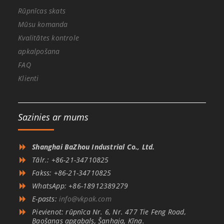
Rūpnīcas skats
Mūsu komanda
Kvalitātes kontrole
apkalpošana
FAQ
Klienti
Sazinies ar mums
Shanghai BaZhou Industrial Co., Ltd.
Tālr.: +86-21-34710825
Fakss: +86-21-34710825
WhatsApp: +86-18912389279
E-pasts:
info@vkpak.com
Pievienot: rūpnīca Nr. 6, Nr. 477 Tie Feng Road,
Baošaņas apgabals, Šanhaja, Ķīna.