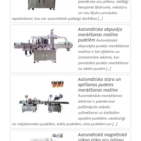
piemērota acu pilienu, iekšķīgi
lietojamā šķidruma, mikstūru
un citu šķidru produktu
iepakošanai, kas var automātiski pabeigt darbības […]
Automātiska abpusēja
marķēšanas mašīna
pudelēm
Automātiskā
abpusējās pudeļu marķēšanas
mašīna ir ļoti efektīva un
izsmalcināta iekārta, kas
paredzēta pudeļu marķēšanai
no abām pusēm […]
Automātiska stūra un
aptīšanas pudeles
marķēšanas mašīna
Automātiskās marķēšanas
iekārtas ir piemērotas
pašlīmējošo etiķešu
uzlīmēšanai uz dažādām
apaļām pudelēm, neatkarīgi
no mājdzīvnieku pudelēm, stikla pudelēm, vīna pudelēm vai […]
Automātiskā magnētiskā
sūkņa etiķa acu pilienu