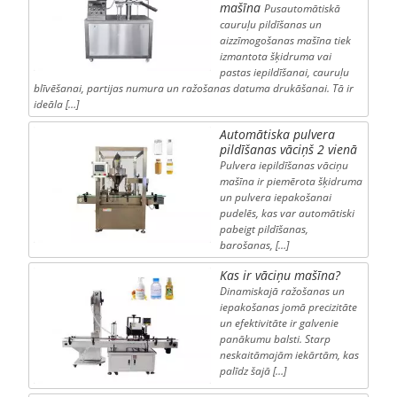
mašīna
Pusautomātiskā
cauruļu pildīšanas un
aizzīmogošanas mašīna tiek
izmantota šķidruma vai
pastas iepildīšanai, cauruļu
blīvēšanai, partijas numura un ražošanas datuma drukāšanai. Tā ir
ideāla […]
Automātiska pulvera
pildīšanas vāciņš 2 vienā
Pulvera iepildīšanas vāciņu
mašīna ir piemērota šķidruma
un pulvera iepakošanai
pudelēs, kas var automātiski
pabeigt pildīšanas,
barošanas, […]
Kas ir vāciņu mašīna?
Dinamiskajā ražošanas un
iepakošanas jomā precizitāte
un efektivitāte ir galvenie
panākumu balsti. Starp
neskaitāmajām iekārtām, kas
palīdz šajā […]