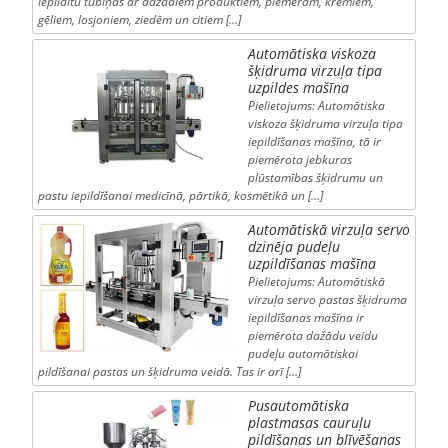
iepildītu tūbiņas ar dažādiem produktiem, piemēram, krēmiem,
gēliem, losjoniem, ziedēm un citiem […]
Automātiska viskoza
šķidruma virzuļa tipa
uzpildes mašīna
Pielietojums: Automātiska
viskoza šķidruma virzuļa tipa
iepildīšanas mašīna, tā ir
piemērota jebkuras
plūstamības šķidrumu un
pastu iepildīšanai medicīnā, pārtikā, kosmētikā un […]
Automātiskā virzuļa servo
dzinēja pudeļu
uzpildīšanas mašīna
Pielietojums: Automātiskā
virzuļa servo pastas šķidruma
iepildīšanas mašīna ir
piemērota dažādu veidu
pudeļu automātiskai
pildīšanai pastas un šķidruma veidā. Tas ir arī […]
Pusautomātiska
plastmasas cauruļu
pildīšanas un blīvēšanas