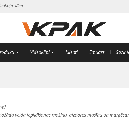
anhaja, Ķīna
rodukti
Videoklipi
Klienti
Emuārs
Sazin
ms?
dažāda veida iepildīšanas mašīnu, aizdares mašīnu un marķēšan