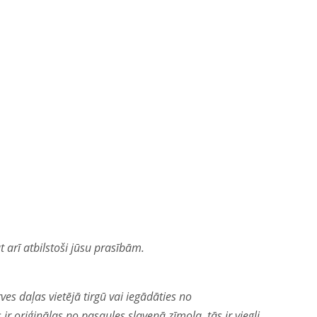
 arī atbilstoši jūsu prasībām.
es daļas vietējā tirgū vai iegādāties no
oriģinālas no pasaules slavenā zīmola, tās ir viegli