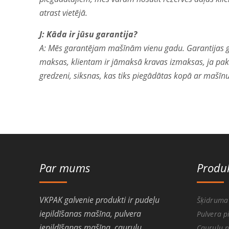
atrast vietējā.
J: Kāda ir jūsu garantija?
A: Mēs garantējam mašīnām vienu gadu. Garantijas gad
maksas, klientam ir jāmaksā kravas izmaksas, ja paka
gredzeni, siksnas, kas tiks piegādātas kopā ar mašīn
Par mums
Produk
VKPAK galvenie produkti ir pudeļu
Šķidruma 
iepildīšanas mašīna, pulvera
Pulvera p
iepildīšanas mašīna, cauruļu
Cauruļu p