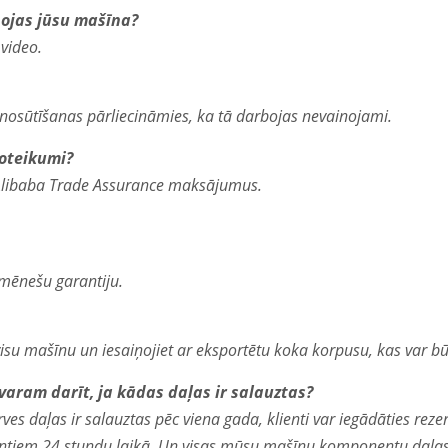
rbojas jūsu mašīna?
video.
osūtīšanas pārliecināmies, ka tā darbojas nevainojami.
noteikumi?
libaba Trade Assurance maksājumus.
mēnešu garantiju.
su mašīnu un iesaiņojiet ar eksportētu koka korpusu, kas var būt
 varam darīt, ja kādas daļas ir salauztas?
 daļas ir salauztas pēc viena gada, klienti var iegādāties rezerv
ntiem 24 stundu laikā. Un visas mūsu mašīnu komponentu daļas ir 