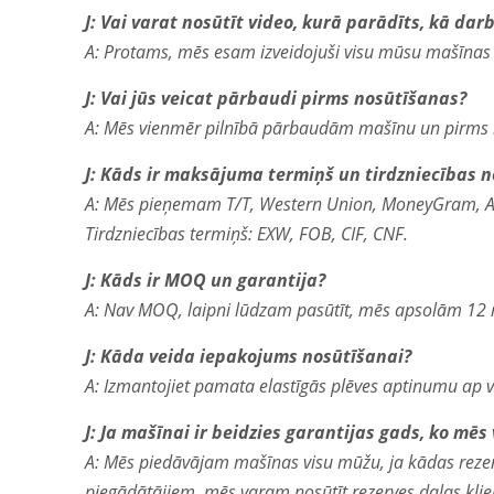
J: Vai varat nosūtīt video, kurā parādīts, kā da
A: Protams, mēs esam izveidojuši visu mūsu mašīnas 
J: Vai jūs veicat pārbaudi pirms nosūtīšanas?
A: Mēs vienmēr pilnībā pārbaudām mašīnu un pirms n
J: Kāds ir maksājuma termiņš un tirdzniecības 
A: Mēs pieņemam T/T, Western Union, MoneyGram, A
Tirdzniecības termiņš: EXW, FOB, CIF, CNF.
J: Kāds ir MOQ un garantija?
A: Nav MOQ, laipni lūdzam pasūtīt, mēs apsolām 12 
J: Kāda veida iepakojums nosūtīšanai?
A: Izmantojiet pamata elastīgās plēves aptinumu ap vi
J: Ja mašīnai ir beidzies garantijas gads, ko mēs
A: Mēs piedāvājam mašīnas visu mūžu, ja kādas rezerves
piegādātājiem, mēs varam nosūtīt rezerves daļas klie