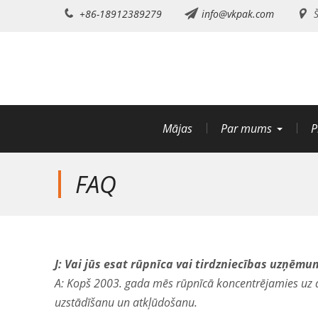
Pāriet
+86-18912389279
info@vkpak.com
Š
uz
saturu
Mājas
Par mums
P
FAQ
J: Vai jūs esat rūpnīca vai tirdzniecības uzņēmu
A: Kopš 2003. gada mēs rūpnīcā koncentrējamies uz 
uzstādīšanu un atkļūdošanu.