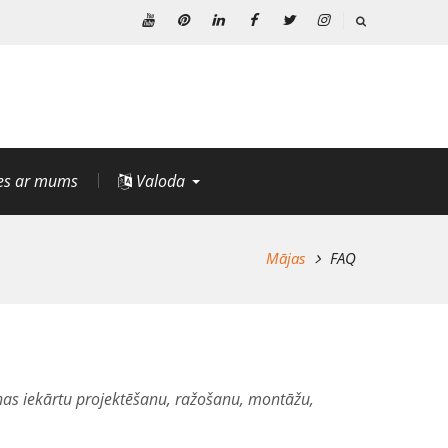
Youtube
Pinterest
Linkedin
Facebook
Twitter
Instagram
ies ar mums
Valoda
Mājas
FAQ
as iekārtu projektēšanu, ražošanu, montāžu,