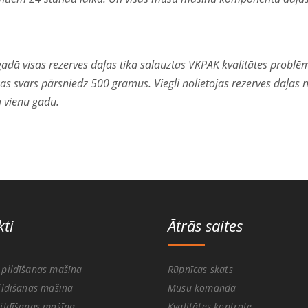
ā visas rezerves daļas tika salauztas VKPAK kvalitātes problēma
s svars pārsniedz 500 gramus. Viegli nolietojas rezerves daļas 
u vienu gadu.
ti
Ātrās saites
pildīšanas mašīna
Rūpnīcas skats
ildīšanas mašīna
Mūsu komanda
ildīšanas mašīna
Kvalitātes kontrole