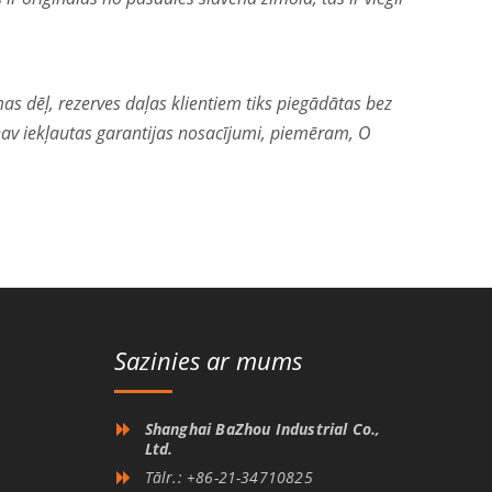
s dēļ, rezerves daļas klientiem tiks piegādātas bez
nav iekļautas garantijas nosacījumi, piemēram, O
Sazinies ar mums
Shanghai BaZhou Industrial Co.,
Ltd.
Tālr.: +86-21-34710825