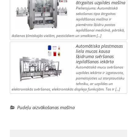
ātrgaitas uzpildes mašīna
Pielietojums: Automātiskā
sekošanas tipa ātrgaitas
iepildīšanas mašīna ir
piemērota šķidru pastas
iepildīšanai medicīnā, pārtikā,
ikdienas ķīmiskajās vielām, pesticīdiem un smalkiem […]
Automātiska plastmasas
liela mucas kausa
šķidruma svēršanas
iepildīšanas iekārta
Automātiskā mucu svēršanas
uzpildes iekārta ir izgatavota,
pamatojoties uz starptautisku
tehniku, ar uzpildes un
elektroniskās svēršanas, elektroniskās displeja funkcijām. Tas ir […]
Pudeļu aizvākošanas mašīna