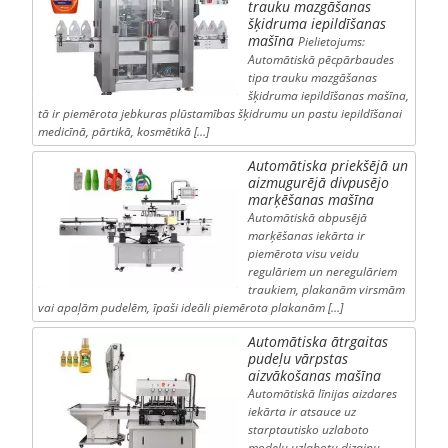
trauku mazgāšanas
šķidruma iepildīšanas
mašīna
Pielietojums:
Automātiskā pēcpārbaudes
tipa trauku mazgāšanas
šķidruma iepildīšanas mašīna,
tā ir piemērota jebkuras plūstamības šķidrumu un pastu iepildīšanai
medicīnā, pārtikā, kosmētikā […]
Automātiska priekšējā un
aizmugurējā divpusējo
marķēšanas mašīna
Automātiskā abpusējā
marķēšanas iekārta ir
piemērota visu veidu
regulāriem un neregulāriem
traukiem, plakanām virsmām
vai apaļām pudelēm, īpaši ideāli piemērota plakanām […]
Automātiska ātrgaitas
pudeļu vārpstas
aizvākošanas mašīna
Automātiskā līnijas aizdares
iekārta ir atsauce uz
starptautisko uzlaboto
modeļu uzlabotu dizainu.