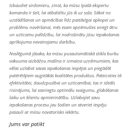
Izbaudiet sirdsmieru, zinot, ka mūsu īpašā ekspertu
komanda ir šeit, lai atbalstītu jūs ik uz soļa. Sākot no
uzstādīšanas un apmācības līdz pastāvīgai apkopei un
problēmu novēršanai, mēs esam apņēmušies sniegt ātru
un uzticamu palīdzību, lai nodrošinātu jūsu iepakošanas
aprīkojuma nevainojamu darbību.
Noslēgumā jāsaka, ka mūsu pusautomātiskā stikla burku
vakuuma aizbāžņu mašīna ir izmaiņa uzņēmumiem, kas
vēlas uzlabot savas iepakošanas iespējas un piegādāt
patērētājiem augstākās kvalitātes produktus. Pateicoties tā
efektivitātei, daudzpusībai un uzticamībai, tas ir ideāls
risinājums, lai sasniegtu optimālu svaigumu, glabāšanas
laiku un klientu apmierinātību. Uzlabojiet savu
iepakošanas procesu jau šodien un atveriet iespēju
pasauli ar mūsu novatorisko iekārtu.
Jums var patikt