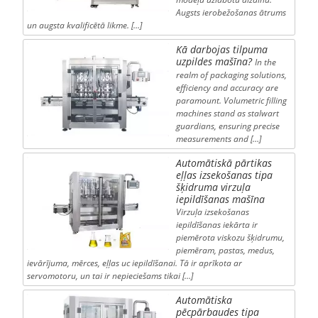
Augsts ierobežošanas ātrums
un augsta kvalificētā likme. […]
Kā darbojas tilpuma
uzpildes mašīna?
In the
realm of packaging solutions,
efficiency and accuracy are
paramount. Volumetric filling
machines stand as stalwart
guardians, ensuring precise
measurements and […]
Automātiskā pārtikas
eļļas izsekošanas tipa
šķidruma virzuļa
iepildīšanas mašīna
Virzuļa izsekošanas
iepildīšanas iekārta ir
piemērota viskozu šķidrumu,
piemēram, pastas, medus,
ievārījuma, mērces, eļļas uc iepildīšanai. Tā ir aprīkota ar
servomotoru, un tai ir nepieciešams tikai […]
Automātiska
pēcpārbaudes tipa