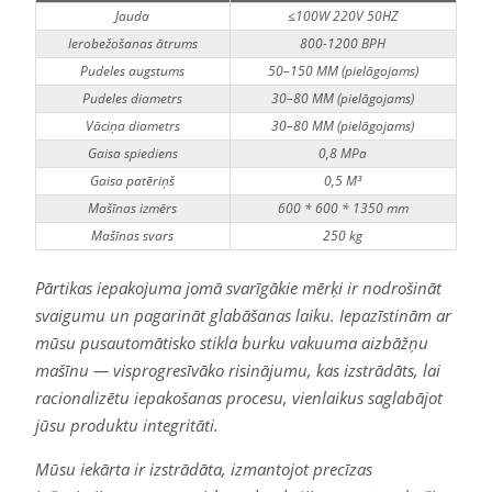
Jauda
≤100W 220V 50HZ
Ierobežošanas ātrums
800-1200 BPH
Pudeles augstums
50–150 MM (pielāgojams)
Pudeles diametrs
30–80 MM (pielāgojams)
Vāciņa diametrs
30–80 MM (pielāgojams)
Gaisa spiediens
0,8 MPa
Gaisa patēriņš
0,5 M³
Mašīnas izmērs
600 * 600 * 1350 mm
Mašīnas svars
250 kg
Pārtikas iepakojuma jomā svarīgākie mērķi ir nodrošināt
svaigumu un pagarināt glabāšanas laiku. Iepazīstinām ar
mūsu pusautomātisko stikla burku vakuuma aizbāžņu
mašīnu — visprogresīvāko risinājumu, kas izstrādāts, lai
racionalizētu iepakošanas procesu, vienlaikus saglabājot
jūsu produktu integritāti.
Mūsu iekārta ir izstrādāta, izmantojot precīzas