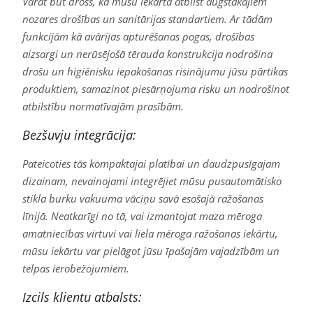
Varat būt drošs, ka mūsu iekārta atbilst augstākajiem
nozares drošības un sanitārijas standartiem. Ar tādām
funkcijām kā avārijas apturēšanas pogas, drošības
aizsargi un nerūsējošā tērauda konstrukcija nodrošina
drošu un higiēnisku iepakošanas risinājumu jūsu pārtikas
produktiem, samazinot piesārņojuma risku un nodrošinot
atbilstību normatīvajām prasībām.
Bezšuvju integrācija:
Pateicoties tās kompaktajai platībai un daudzpusīgajam
dizainam, nevainojami integrējiet mūsu pusautomātisko
stikla burku vakuuma vāciņu savā esošajā ražošanas
līnijā. Neatkarīgi no tā, vai izmantojat maza mēroga
amatniecības virtuvi vai liela mēroga ražošanas iekārtu,
mūsu iekārtu var pielāgot jūsu īpašajām vajadzībām un
telpas ierobežojumiem.
Izcils klientu atbalsts: