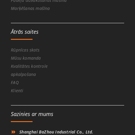
Pudeļu aizvākošanas mašīna
Marķēšanas mašīna
Ātrās saites
Rūpnīcas skats
Mūsu komanda
Kvalitātes kontrole
apkalpošana
FAQ
Klienti
Sazinies ar mums
Shanghai BaZhou Industrial Co., Ltd.