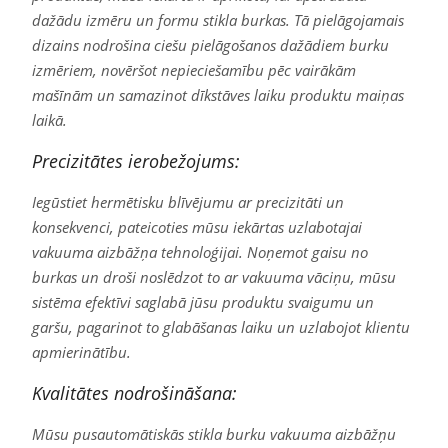
dažādu izmēru un formu stikla burkas. Tā pielāgojamais
dizains nodrošina ciešu pielāgošanos dažādiem burku
izmēriem, novēršot nepieciešamību pēc vairākām
mašīnām un samazinot dīkstāves laiku produktu maiņas
laikā.
Precizitātes ierobežojums:
Iegūstiet hermētisku blīvējumu ar precizitāti un
konsekvenci, pateicoties mūsu iekārtas uzlabotajai
vakuuma aizbāžņa tehnoloģijai. Noņemot gaisu no
burkas un droši noslēdzot to ar vakuuma vāciņu, mūsu
sistēma efektīvi saglabā jūsu produktu svaigumu un
garšu, pagarinot to glabāšanas laiku un uzlabojot klientu
apmierinātību.
Kvalitātes nodrošināšana:
Mūsu pusautomātiskās stikla burku vakuuma aizbāžņu