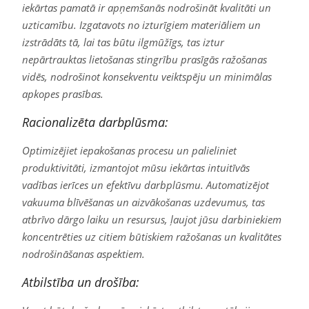
iekārtas pamatā ir apņemšanās nodrošināt kvalitāti un
uzticamību. Izgatavots no izturīgiem materiāliem un
izstrādāts tā, lai tas būtu ilgmūžīgs, tas iztur
nepārtrauktas lietošanas stingrību prasīgās ražošanas
vidēs, nodrošinot konsekventu veiktspēju un minimālas
apkopes prasības.
Racionalizēta darbplūsma:
Optimizējiet iepakošanas procesu un palieliniet
produktivitāti, izmantojot mūsu iekārtas intuitīvās
vadības ierīces un efektīvu darbplūsmu. Automatizējot
vakuuma blīvēšanas un aizvākošanas uzdevumus, tas
atbrīvo dārgo laiku un resursus, ļaujot jūsu darbiniekiem
koncentrēties uz citiem būtiskiem ražošanas un kvalitātes
nodrošināšanas aspektiem.
Atbilstība un drošība: