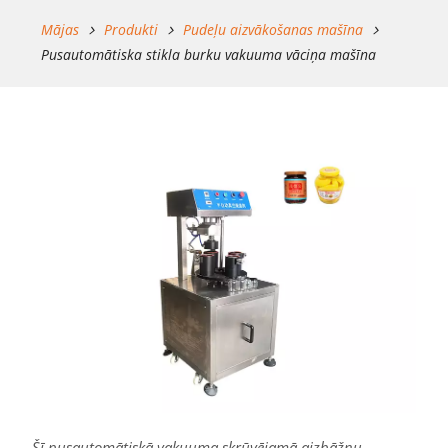
Mājas
Produkti
Pudeļu aizvākošanas mašīna
Pusautomātiska stikla burku vakuuma vāciņa mašīna
Šī pusautomātiskā vakuuma skrūvējamā aizbāžņu