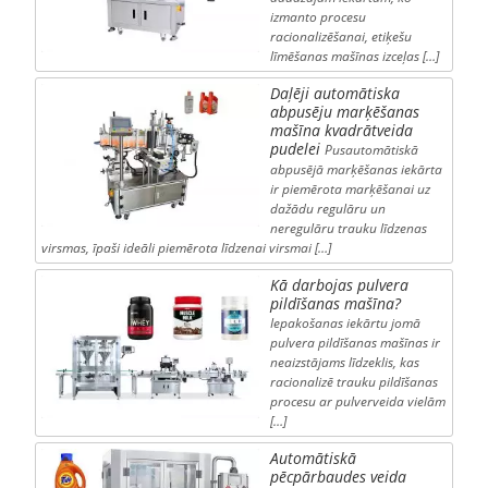
izmanto procesu
racionalizēšanai, etiķešu
līmēšanas mašīnas izceļas […]
Daļēji automātiska
abpusēju marķēšanas
mašīna kvadrātveida
pudelei
Pusautomātiskā
abpusējā marķēšanas iekārta
ir piemērota marķēšanai uz
dažādu regulāru un
neregulāru trauku līdzenas
virsmas, īpaši ideāli piemērota līdzenai virsmai […]
Kā darbojas pulvera
pildīšanas mašīna?
Iepakošanas iekārtu jomā
pulvera pildīšanas mašīnas ir
neaizstājams līdzeklis, kas
racionalizē trauku pildīšanas
procesu ar pulverveida vielām
[…]
Automātiskā
pēcpārbaudes veida