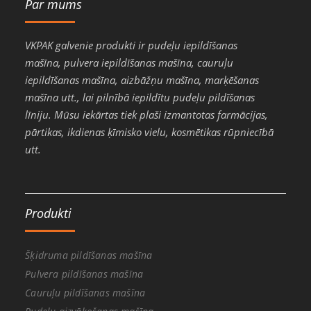
Par mums
VKPAK galvenie produkti ir pudeļu iepildīšanas
mašīna, pulvera iepildīšanas mašīna, cauruļu
iepildīšanas mašīna, aizbāžņu mašīna, marķēšanas
mašīna utt., lai pilnībā iepildītu pudeļu pildīšanas
līniju. Mūsu iekārtas tiek plaši izmantotas farmācijas,
pārtikas, ikdienas ķīmisko vielu, kosmētikas rūpniecībā
utt.
Produkti
Šķidruma pildīšanas mašīna
Pulvera pildīšanas mašīna
Cauruļu pildīšanas mašīna