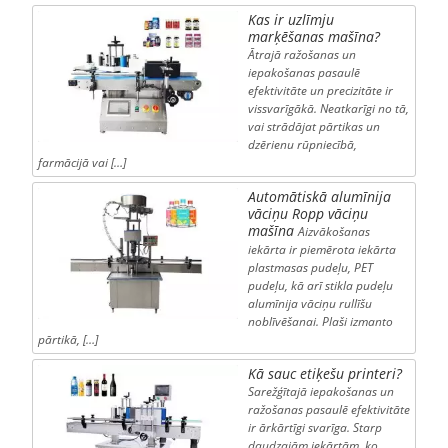
Kas ir uzlīmju
marķēšanas mašīna?
Ātrajā ražošanas un
iepakošanas pasaulē
efektivitāte un precizitāte ir
vissvarīgākā. Neatkarīgi no tā,
vai strādājat pārtikas un
dzērienu rūpniecībā,
farmācijā vai […]
Automātiskā alumīnija
vāciņu Ropp vāciņu
mašīna
Aizvākošanas
iekārta ir piemērota iekārta
plastmasas pudeļu, PET
pudeļu, kā arī stikla pudeļu
alumīnija vāciņu rullīšu
noblīvēšanai. Plaši izmanto
pārtikā, […]
Kā sauc etiķešu printeri?
Sarežģītajā iepakošanas un
ražošanas pasaulē efektivitāte
ir ārkārtīgi svarīga. Starp
daudzajām iekārtām, ko