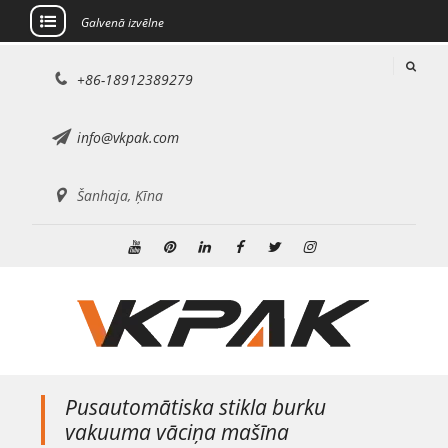
Galvenā izvēlne
Pāriet
+86-18912389279
uz
saturu
info@vkpak.com
Šanhaja, Ķīna
Youtube
Pinterest
Linkedin
Facebook
Twitter
Instagram
Pusautomātiska stikla burku
vakuuma vāciņa mašīna