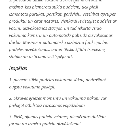
mašīna, kas piemērota stikla pudelēm, tiek plaši
izmantota pārtikas, pārtikas, garšvielu, veselības aprūpes
produktu un citās nozarēs. Vienkārši ievietojiet pudeles ar
vāciņu aizvākošanas stacijās, un tad iekārta veido
vakuuma kameru un automātiski pabeidz aizvākošanas
darbu. Mašīnai ir automātiska aizbāžņa funkcija, bez
pudeles aizvākošanas, automātiska kļūdu trauksme,
stabila un uzticama veiktspēja utt.
Iespējas
1. pieņem stikla pudeles vakuuma sūkni, nodrošinot
augstu vakuuma pakāpi.
2. Skrūves griezes momentu un vakuuma pakāpi var
pielāgot atbilstoši ražošanas vajadzībām.
3. Pielāgojamas pudeļu veidnes, piemērotas dažādu
formu un izmēru pudeļu aizvākošanai.