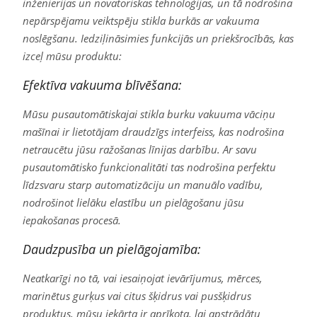
inženierijas un novatoriskas tehnoloģijas, un tā nodrošina
nepārspējamu veiktspēju stikla burkās ar vakuuma
noslēgšanu. Iedziļināsimies funkcijās un priekšrocībās, kas
izceļ mūsu produktu:
Efektīva vakuuma blīvēšana:
Mūsu pusautomātiskajai stikla burku vakuuma vāciņu
mašīnai ir lietotājam draudzīgs interfeiss, kas nodrošina
netraucētu jūsu ražošanas līnijas darbību. Ar savu
pusautomātisko funkcionalitāti tas nodrošina perfektu
līdzsvaru starp automatizāciju un manuālo vadību,
nodrošinot lielāku elastību un pielāgošanu jūsu
iepakošanas procesā.
Daudzpusība un pielāgojamība:
Neatkarīgi no tā, vai iesaiņojat ievārījumus, mērces,
marinētus gurķus vai citus šķidrus vai pusšķidrus
produktus, mūsu iekārta ir aprīkota, lai apstrādātu