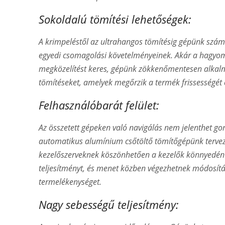
Sokoldalú tömítési lehetőségek:
A krimpeléstől az ultrahangos tömítésig gépünk szám
egyedi csomagolási követelményeinek. Akár a hagyomá
megközelítést keres, gépünk zökkenőmentesen alkalm
tömítéseket, amelyek megőrzik a termék frissességét é
Felhasználóbarát felület:
Az összetett gépeken való navigálás nem jelenthet gon
automatikus alumínium csőtöltő tömítőgépünk tervezés
kezelőszerveknek köszönhetően a kezelők könnyedén b
teljesítményt, és menet közben végezhetnek módosítá
termelékenységet.
Nagy sebességű teljesítmény: