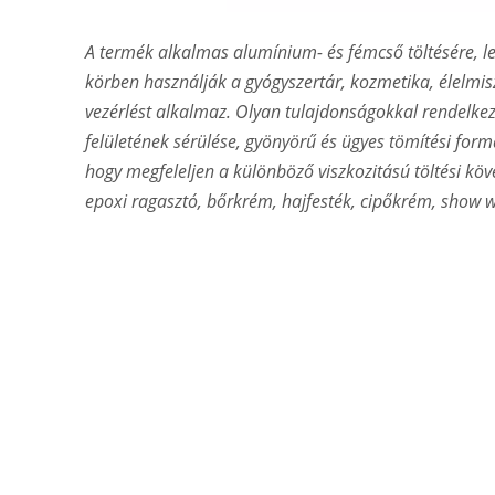
A termék alkalmas alumínium- és fémcső töltésére, l
körben használják a gyógyszertár, kozmetika, élelmisz
vezérlést alkalmaz. Olyan tulajdonságokkal rendelkezi
felületének sérülése, gyönyörű és ügyes tömítési forma
hogy megfeleljen a különböző viszkozitású töltési kö
epoxi ragasztó, bőrkrém, hajfesték, cipőkrém, show wa