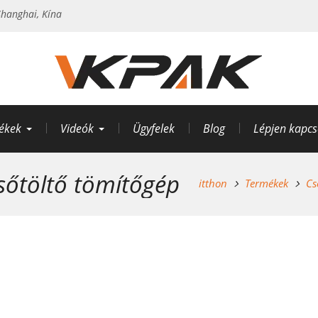
hanghai, Kína
ékek
Videók
Ügyfelek
Blog
Lépjen kapcs
őtöltő tömítőgép
itthon
Termékek
Cs