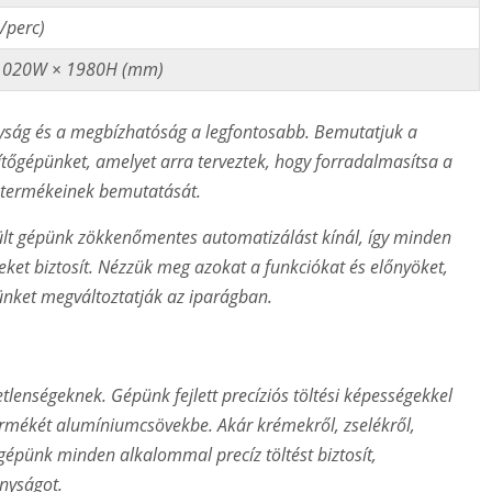
/perc)
1020W × 1980H (mm)
ság és a megbízhatóság a legfontosabb. Bemutatjuk a
őgépünket, amelyet arra terveztek, hogy forradalmasítsa a
 termékeinek bemutatását.
szült gépünk zökkenőmentes automatizálást kínál, így minden
ket biztosít. Nézzük meg azokat a funkciókat és előnyöket,
nket megváltoztatják az iparágban.
tlenségeknek. Gépünk fejlett precíziós töltési képességekkel
ermékét alumíniumcsövekbe. Akár krémekről, zselékről,
gépünk minden alkalommal precíz töltést biztosít,
nyságot.