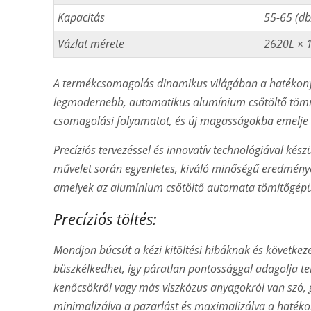
Kapacitás
55-65 (db
Vázlat mérete
2620L × 
A termékcsomagolás dinamikus világában a hatékony
legmodernebb, automatikus alumínium csőtöltő tömít
csomagolási folyamatot, és új magasságokba emelje
Precíziós tervezéssel és innovatív technológiával ké
művelet során egyenletes, kiváló minőségű eredménye
amelyek az alumínium csőtöltő automata tömítőgépü
Precíziós töltés:
Mondjon búcsút a kézi kitöltési hibáknak és következe
büszkélkedhet, így páratlan pontossággal adagolja t
kenőcsökről vagy más viszkózus anyagokról van szó, 
minimalizálva a pazarlást és maximalizálva a hatéko