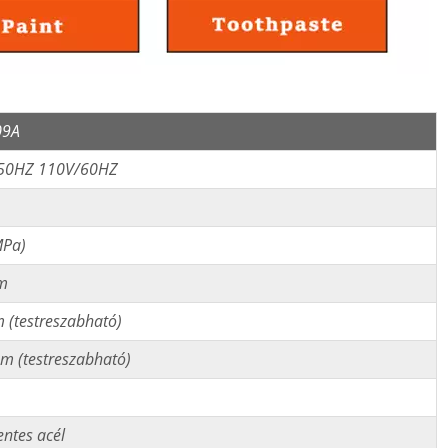
09A
50HZ 110V/60HZ
MPa)
m
 (testreszabható)
m (testreszabható)
ntes acél