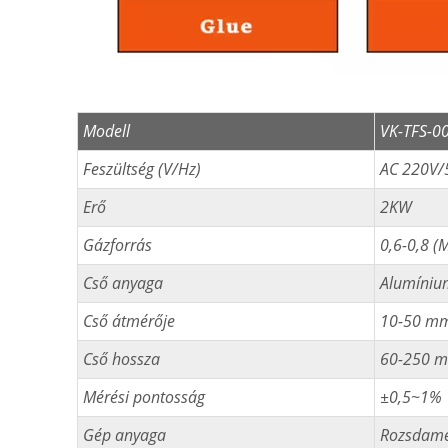
Modell
VK-TFS-0
Feszültség (V/Hz)
AC 220V/
Erő
2KW
Gázforrás
0,6-0,8 (
Cső anyaga
Alumíniu
Cső átmérője
10-50 mm
Cső hossza
60-250 m
Mérési pontosság
±0,5~1%
Gép anyaga
Rozsdame