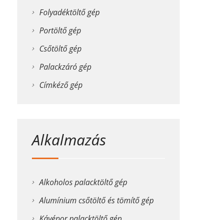
Folyadéktöltő gép
Portöltő gép
Csőtöltő gép
Palackzáró gép
Címkéző gép
Alkalmazás
Alkoholos palacktöltő gép
Alumínium csőtöltő és tömítő gép
Kávépor palacktöltő gép