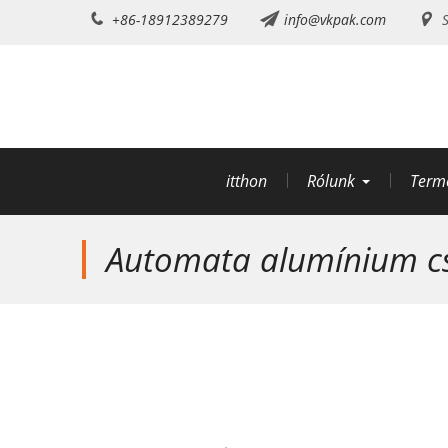
Ugrás
+86-18912389279
info@vkpak.com
S
a
tartalomra
itthon
Rólunk
Term
Automata alumínium cs