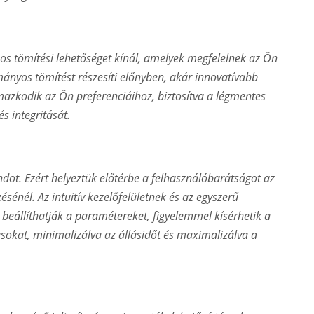
os tömítési lehetőséget kínál, amelyek megfelelnek az Ön
nyos tömítést részesíti előnyben, akár innovatívabb
azkodik az Ön preferenciáihoz, biztosítva a légmentes
s integritását.
dot. Ezért helyeztük előtérbe a felhasználóbarátságot az
énél. Az intuitív kezelőfelületnek és az egyszerű
eállíthatják a paramétereket, figyelemmel kísérhetik a
sokat, minimalizálva az állásidőt és maximalizálva a