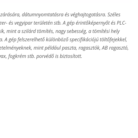
ezárására, dátumnyomtatásra és véghajtogatásra. Széles
er- és vegyipar területén stb. A gép érintőképernyőt és PLC-
k, mint a szilárd tömítés, nagy sebesség, a tömítési hely
. A gép felszerelhető különböző specifikációjú töltőfejekkel,
vetelményeknek, mint például paszta, ragasztók, AB ragasztó,
x, fogkrém stb. porvédő is biztosított.