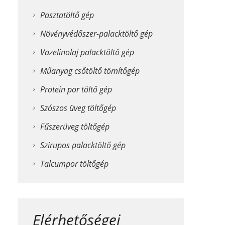
Pasztatöltő gép
Növényvédőszer-palacktöltő gép
Vazelinolaj palacktöltő gép
Műanyag csőtöltő tömítőgép
Protein por töltő gép
Szószos üveg töltőgép
Fűszerüveg töltőgép
Szirupos palacktöltő gép
Talcumpor töltőgép
Elérhetőségei