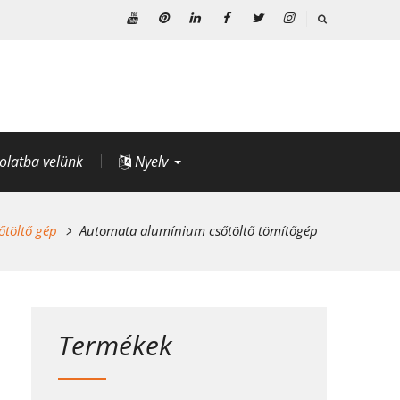
Youtube
Pinterest
Linkedin
Facebook
Twitter
Instagram
olatba velünk
Nyelv
őtöltő gép
Automata alumínium csőtöltő tömítőgép
Termékek